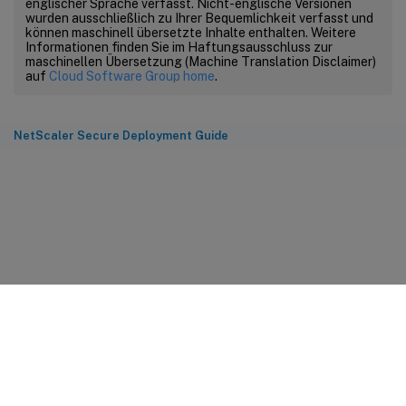
englischer Sprache verfasst. Nicht-englische Versionen
wurden ausschließlich zu Ihrer Bequemlichkeit verfasst und
können maschinell übersetzte Inhalte enthalten. Weitere
Informationen finden Sie im Haftungsausschluss zur
maschinellen Übersetzung (Machine Translation Disclaimer)
auf
Cloud Software Group home
.
NetScaler Secure Deployment Guide
Feedback zur Site
Ihre Datenschutzauswahl
Datenschutz und rechtliche