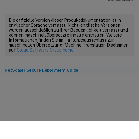
Die offizielle Version dieser Produktdokumentation ist in
englischer Sprache verfasst. Nicht-englische Versionen
wurden ausschließlich zu Ihrer Bequemlichkeit verfasst und
können maschinell übersetzte Inhalte enthalten. Weitere
Informationen finden Sie im Haftungsausschluss zur
maschinellen Übersetzung (Machine Translation Disclaimer)
auf
Cloud Software Group home
.
NetScaler Secure Deployment Guide