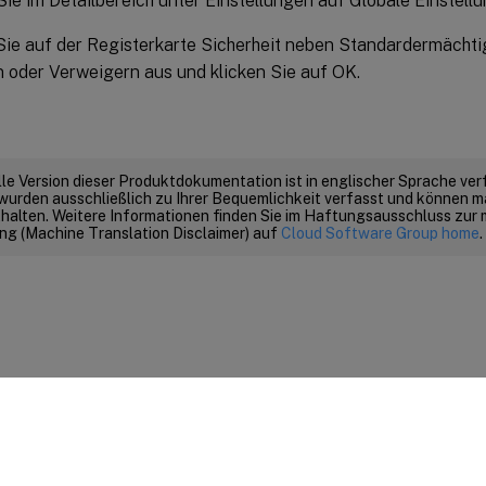
Sie im Detailbereich unter Einstellungen auf Globale Einstell
ie auf der Registerkarte Sicherheit neben Standardermächti
 oder Verweigern aus und klicken Sie auf OK.
elle Version dieser Produktdokumentation ist in englischer Sprache ver
wurden ausschließlich zu Ihrer Bequemlichkeit verfasst und können m
thalten. Weitere Informationen finden Sie im Haftungsausschluss zur
g (Machine Translation Disclaimer) auf
Cloud Software Group home
.