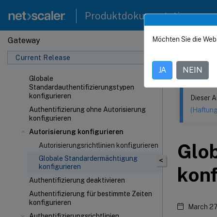
Produktdokumentation
Möchten Sie die Web
Gateway
Dieser Inhalt
Current Release
NetSca
JA
NEIN
Globale
Standardauthentifizierungstypen
konfigurieren
Dieser A
Authentifizierung ohne Autorisierung
(Haftun
konfigurieren
Autorisierung konfigurieren
Glo
Autorisierungsrichtlinien konfigurieren
Globale Standardermächtigung
<
konfigurieren
konf
Authentifizierung deaktivieren
Authentifizierung für bestimmte Zeiten
konfigurieren
March 27
Authentifizierungsrichtlinien