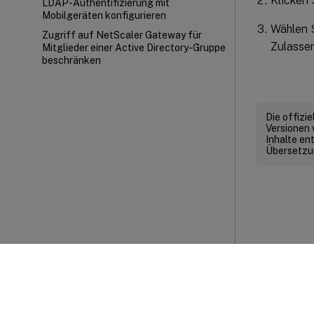
Klicken 
LDAP-Authentifizierung mit
Mobilgeräten konfigurieren
Wählen S
Zugriff auf NetScaler Gateway für
Zulassen
Mitglieder einer Active Directory-Gruppe
beschränken
Die offizi
Versionen 
Inhalte en
Übersetzun