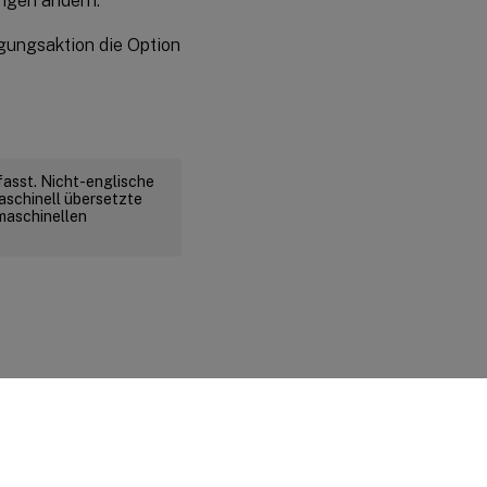
ungen ändern.
gungsaktion die Option
fasst. Nicht-englische
aschinell übersetzte
 maschinellen