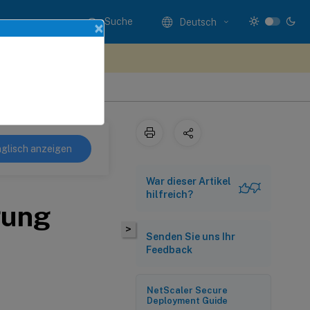
Suche
Deutsch
×
n Sie hier Feedback
ng
glisch anzeigen
War dieser Artikel
hilfreich?
gung
>
Senden Sie uns Ihr
Feedback
NetScaler Secure
Deployment Guide