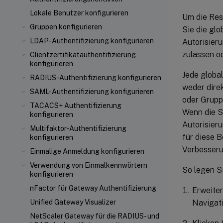
Lokale Benutzer konfigurieren
Um die Res
Gruppen konfigurieren
Sie die glo
LDAP-Authentifizierung konfigurieren
Autorisier
zulassen o
Clientzertifikatauthentifizierung
konfigurieren
Jede global
RADIUS-Authentifizierung konfigurieren
weder direk
SAML-Authentifizierung konfigurieren
oder Gruppe
TACACS+ Authentifizierung
Wenn die S
konfigurieren
Autorisier
Multifaktor-Authentifizierung
für diese 
konfigurieren
Verbesserun
Einmalige Anmeldung konfigurieren
Verwendung von Einmalkennwörtern
So legen S
konfigurieren
nFactor für Gateway Authentifizierung
Erweiter
Navigati
Unified Gateway Visualizer
NetScaler Gateway für die RADIUS- und