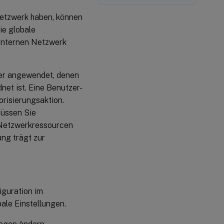
Netzwerk haben, können
ie globale
 internen Netzwerk
tzer angewendet, denen
net ist. Eine Benutzer-
orisierungsaktion.
müssen Sie
m Netzwerkressourcen
ng trägt zur
iguration im
ale Einstellungen.