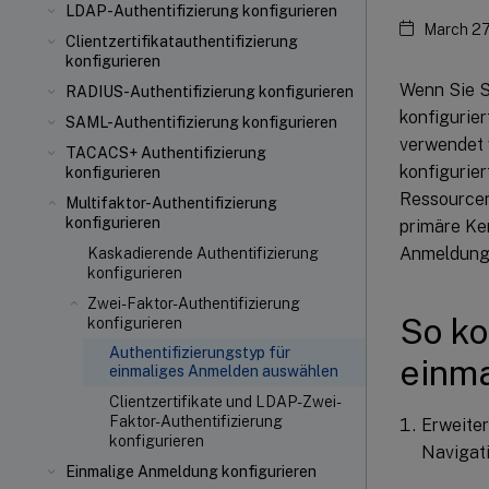
LDAP-Authentifizierung konfigurieren
March 27
Clientzertifikatauthentifizierung
konfigurieren
Wenn Sie S
RADIUS-Authentifizierung konfigurieren
konfigurie
SAML-Authentifizierung konfigurieren
verwendet 
TACACS+ Authentifizierung
konfigurie
konfigurieren
Ressourcen
Multifaktor-Authentifizierung
konfigurieren
primäre Ke
Anmeldung 
Kaskadierende Authentifizierung
konfigurieren
Zwei-Faktor-Authentifizierung
So ko
konfigurieren
Authentifizierungstyp für
einm
einmaliges Anmelden auswählen
Clientzertifikate und LDAP-Zwei-
Faktor-Authentifizierung
Erweiter
konfigurieren
Navigat
Einmalige Anmeldung konfigurieren