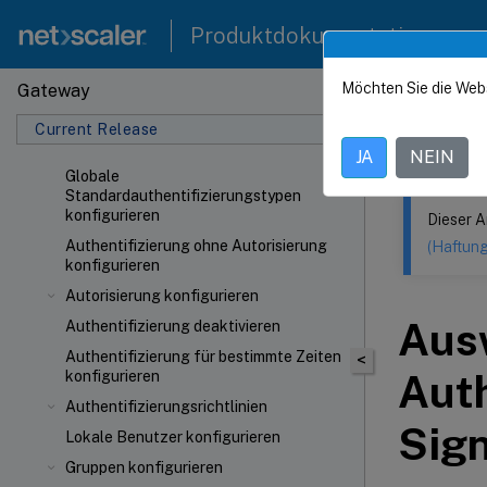
Produktdokumentation
Möchten Sie die Web
Gateway
Dieser Inhalt
Current Release
NetSca
JA
NEIN
Globale
Standardauthentifizierungstypen
konfigurieren
Dieser A
Authentifizierung ohne Autorisierung
(Haftun
konfigurieren
Autorisierung konfigurieren
Aus
Authentifizierung deaktivieren
Authentifizierung für bestimmte Zeiten
<
Auth
konfigurieren
Authentifizierungsrichtlinien
Sig
Lokale Benutzer konfigurieren
Gruppen konfigurieren