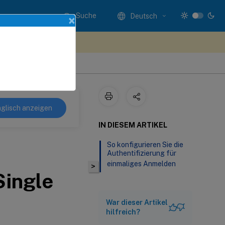
Suche
Deutsch
×
n Sie hier Feedback
ng
glisch anzeigen
IN DIESEM ARTIKEL
So konfigurieren Sie die
Authentifizierung für
einmaliges Anmelden
>
Single
War dieser Artikel
hilfreich?