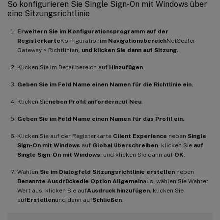
So konfigurieren Sie Single Sign-On mit Windows über
eine Sitzungsrichtlinie
Erweitern Sie im Konfigurationsprogramm auf der
Registerkarte
Konfiguration
im Navigationsbereich
NetScaler
Gateway > Richtlinien
, und klicken Sie dann auf Sitzung.
Klicken Sie im Detailbereich auf
Hinzufügen
.
Geben Sie im Feld Name einen Namen für die Richtlinie ein.
Klicken Sie
neben Profil anfordern
auf
Neu
.
Geben Sie im Feld Name einen Namen für das Profil ein.
Klicken Sie auf der Registerkarte
Client Experience
neben
Single
Sign-On mit Windows
auf
Global überschreiben
, klicken Sie
auf
Single Sign-On mit Windows
, und klicken Sie dann auf
OK
.
Wählen
Sie im Dialogfeld Sitzungsrichtlinie erstellen
neben
Benannte Ausdrücke
die Option Allgemein
aus, wählen Sie Wahrer
Wert aus, klicken Sie auf
Ausdruck hinzufügen
, klicken Sie
auf
Erstellen
und dann auf
Schließen
.