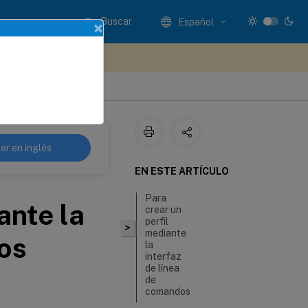
Buscar
Español
×
e sus comentarios aquí
er en inglés
EN ESTE ARTÍCULO
Para
ante la
crear un
perfil
>
mediante
os
la
interfaz
de línea
de
comandos