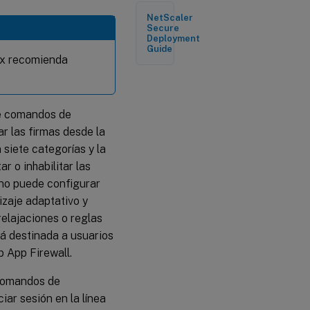
NetScaler
Para
Secure
configurar
Deployment
un perfil
Guide
mediante
ix recomienda
la interfaz
de línea
de
comandos
de comandos de
r las firmas desde la
Para crear
siete categorías y la
y
configurar
r o inhabilitar las
una
 no puede configurar
directiva
izaje adaptativo y
relajaciones o reglas
Para
tá destinada a usuarios
vincular una
directiva de
b App Firewall.
firewall de
aplicaciones
 comandos de
web
iar sesión en la línea
Para