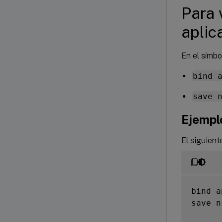
Para 
aplic
En el símbo
bind 
save 
Ejempl
El siguient
bind a
save n