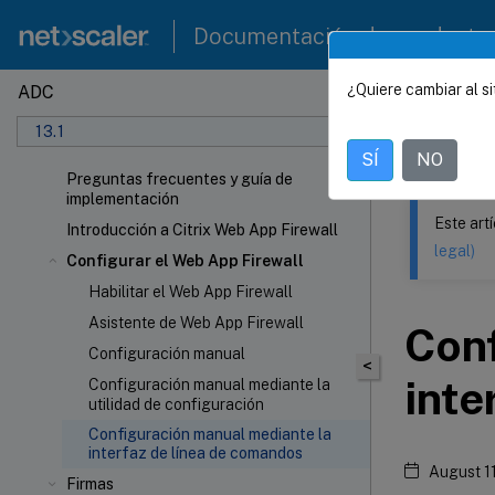
Documentación de producto
¿Quiere cambiar al si
ADC
Este contenid
13.1
NetSca
SÍ
NO
Preguntas frecuentes y guía de
implementación
Este art
Introducción a Citrix Web App Firewall
legal)
Configurar el Web App Firewall
Habilitar el Web App Firewall
Asistente de Web App Firewall
Conf
Configuración manual
<
inte
Configuración manual mediante la
utilidad de configuración
Configuración manual mediante la
interfaz de línea de comandos
August 1
Firmas