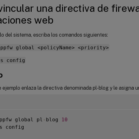
vincular una directiva de firewa
aciones web
lo del sistema, escriba los comandos siguientes:
appfw global <policyName> <priority>
ns config
o
e ejemplo enlaza la directiva denominada pl-blog y le asigna u
ppfw global pl
-
blog 
10
s config
