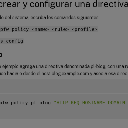
crear y configurar una directiv
lo del sistema, escriba los comandos siguientes:
ppfw policy <name> <rule> <profile>
ns config
o
e ejemplo agrega una directiva denominada pl-blog, con una r
fico hacia o desde el host blog.example.com y asocia esa directi
pfw policy pl
-
blog 
"HTTP.REQ.HOSTNAME.DOMAIN.