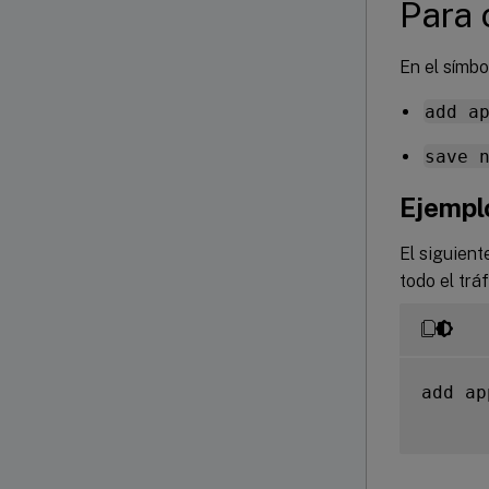
Para 
En el símbo
add a
save 
Ejempl
El siguient
todo el trá
add ap