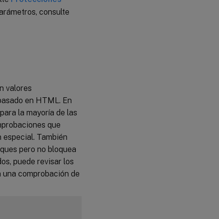
arámetros, consulte
n valores
o basado en HTML. En
 para la mayoría de las
omprobaciones que
n especial. También
aques pero no bloquea
dos, puede revisar los
ra una comprobación de