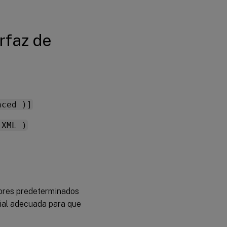
configurar
el límite
de sesión
erfaz de
por PE
nced )]
 XML )
lores predeterminados
icial adecuada para que