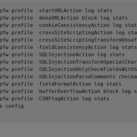
pfw profile 
-
pfw profile 
-
pfw profile 
-
pfw profile 
-
pfw profile 
-
crossSiteScriptingTransformUnsaf
pfw profile 
-
pfw profile 
-
pfw profile 
-
SQLInjectionTransformSpecialChar
pfw profile 
-
SQLInjectionOnlyCheckFieldsWithS
pfw profile 
-
pfw profile 
-
pfw profile 
-
pfw profile 
-
CSRFtagAction log stats

s config
