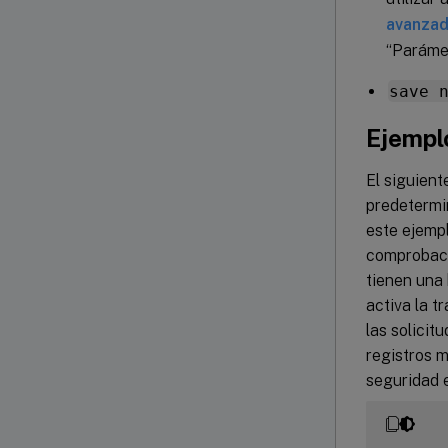
avanza
“Parámet
save 
Ejempl
El siguien
predetermi
este ejempl
comprobaci
tienen una 
activa la 
las solicit
registros m
seguridad e