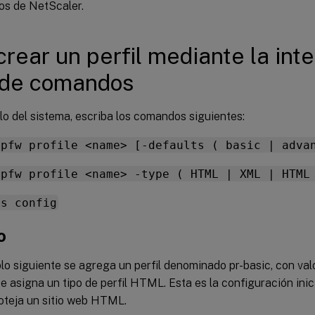
s de NetScaler.
crear un perfil mediante la int
 de comandos
lo del sistema, escriba los comandos siguientes:
ppfw profile <name> [-defaults ( basic | adva
ppfw profile <name> -type ( HTML | XML | HTML
ns config
o
plo siguiente se agrega un perfil denominado pr-basic, con va
se asigna un tipo de perfil HTML. Esta es la configuración in
roteja un sitio web HTML.