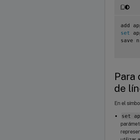
add ap
set
 ap
save n
Para 
de lí
En el símbo
set a
parámet
represe
utilizar