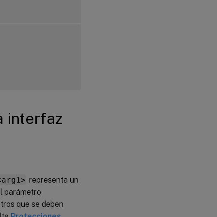
a interfaz
<arg1>
representa un
al parámetro
etros que se deben
lte
Protecciones