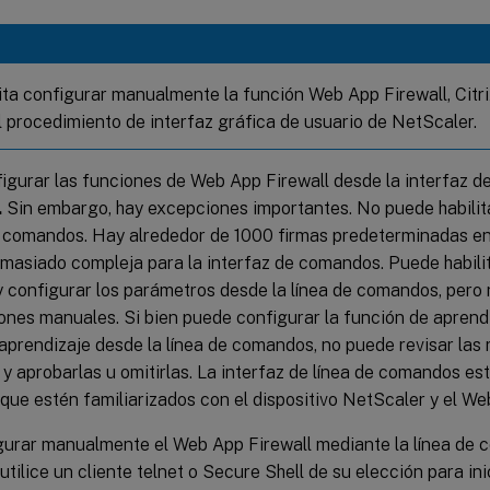
ita configurar manualmente la función Web App Firewall, Citr
el procedimiento de interfaz gráfica de usuario de NetScaler.
igurar las funciones de Web App Firewall desde la interfaz 
.
Sin embargo, hay excepciones importantes. No puede habilita
e comandos. Hay alrededor de 1000 firmas predeterminadas en 
masiado compleja para la interfaz de comandos. Puede habilita
y configurar los parámetros desde la línea de comandos, pero
iones manuales. Si bien puede configurar la función de aprend
l aprendizaje desde la línea de comandos, no puede revisar las 
y aprobarlas u omitirlas. La interfaz de línea de comandos es
ue estén familiarizados con el dispositivo NetScaler y el We
gurar manualmente el Web App Firewall mediante la línea de
utilice un cliente telnet o Secure Shell de su elección para inic