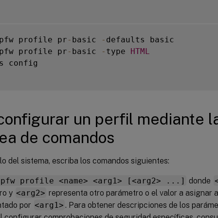
pfw profile pr
-
basic 
-
pfw profile pr
-
basic 
-
type 
HTML
s config

configurar un perfil mediante l
nea de comandos
lo del sistema, escriba los comandos siguientes:
ppfw profile <name> <arg1> [<arg2> ...]
donde
ro y
<arg2>
representa otro parámetro o el valor a asignar 
ntado por
<arg1>
. Para obtener descripciones de los parám
 al configurar comprobaciones de seguridad específicas, consu