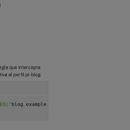
a
egla que intercepta
va al perfil pr-blog.
EQ("
blog
.
example
.
com
")"
 pr
-
blog
