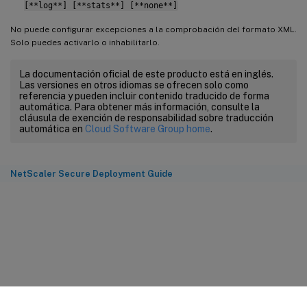
[**log**] [**stats**] [**none**]
No puede configurar excepciones a la comprobación del formato XML.
Solo puedes activarlo o inhabilitarlo.
La documentación oficial de este producto está en inglés.
Las versiones en otros idiomas se ofrecen solo como
referencia y pueden incluir contenido traducido de forma
automática. Para obtener más información, consulte la
cláusula de exención de responsabilidad sobre traducción
automática en
Cloud Software Group home
.
NetScaler Secure Deployment Guide