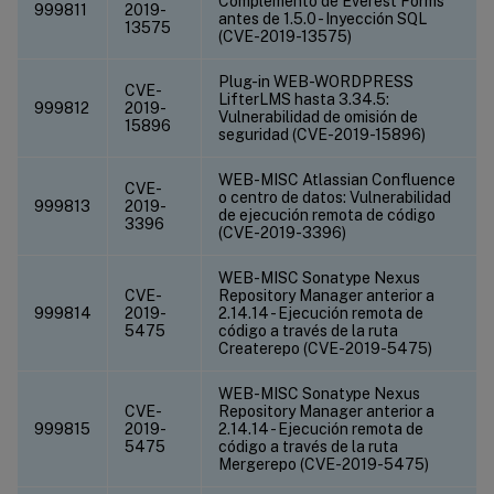
Complemento de Everest Forms
999811
2019-
antes de 1.5.0 - Inyección SQL
13575
(CVE-2019-13575)
Plug-in WEB-WORDPRESS
CVE-
LifterLMS hasta 3.34.5:
999812
2019-
Vulnerabilidad de omisión de
15896
seguridad (CVE-2019-15896)
WEB-MISC Atlassian Confluence
CVE-
o centro de datos: Vulnerabilidad
999813
2019-
de ejecución remota de código
3396
(CVE-2019-3396)
WEB-MISC Sonatype Nexus
CVE-
Repository Manager anterior a
999814
2019-
2.14.14 - Ejecución remota de
5475
código a través de la ruta
Createrepo (CVE-2019-5475)
WEB-MISC Sonatype Nexus
CVE-
Repository Manager anterior a
999815
2019-
2.14.14 - Ejecución remota de
5475
código a través de la ruta
Mergerepo (CVE-2019-5475)