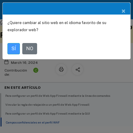
Documentació
×
ES
n de
productos
¿Quiere cambiar al sitio web en el idioma favorito de su
NetScaler
NetScaler 13.1
Web App Firewall
Configuración de perfiles de Web App
Este contenido se ha
Envíe sus comentarios aquí
explorador web?
Firewall
traducido automáticamente
de forma dinámica.
SÍ
NO
March 16, 2024
C
Contribución
de:
EN ESTE ARTÍCULO
Para configurar un perfil de Web App Firewall mediante la línea de comandos
Vincular la regla de relajación a un perfil de Web App Firewall
Para configurar un perfil de Web App Firewall mediante la GUI
Campos confidenciales en el perfil WAF