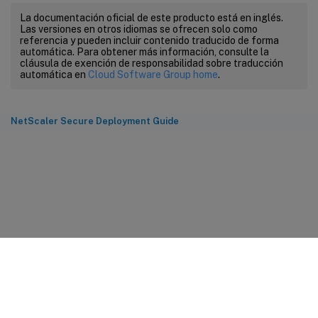
La documentación oficial de este producto está en inglés.
Las versiones en otros idiomas se ofrecen solo como
referencia y pueden incluir contenido traducido de forma
automática. Para obtener más información, consulte la
cláusula de exención de responsabilidad sobre traducción
automática en
Cloud Software Group home
.
NetScaler Secure Deployment Guide