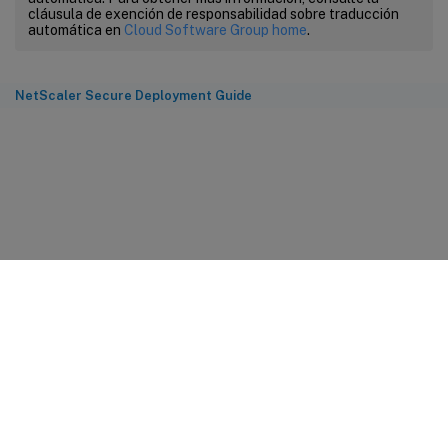
cláusula de exención de responsabilidad sobre traducción
automática en
Cloud Software Group home
.
NetScaler Secure Deployment Guide
Comentarios sobre el sitio
Sus opciones de privacidad
Condiciones legales y de
privacidad
Preferencias de cookies
docs.cloud.com
© 1999-
2026
Cloud Software Group, Inc. All rights reserved.