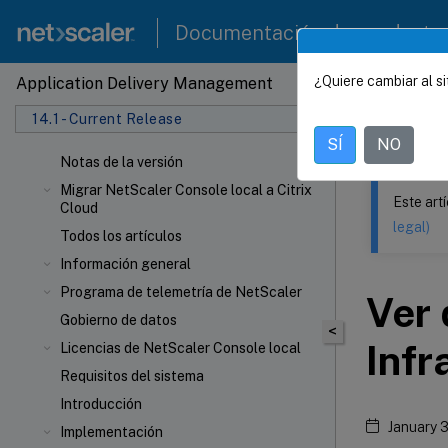
Documentación de producto
¿Quiere cambiar al si
Application Delivery Management
Este contenid
14.1 - Current Release
NetSca
SÍ
NO
Notas de la versión
Migrar NetScaler Console local a Citrix
Este art
Cloud
legal)
Todos los artículos
Información general
Programa de telemetría de NetScaler
Ver 
Gobierno de datos
<
Infr
Licencias de NetScaler Console local
Requisitos del sistema
Introducción
January 
Implementación