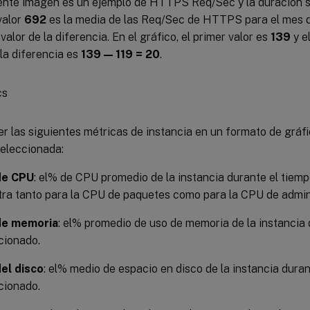
ente imagen es un ejemplo de HTTPS Req/Sec y la duración s
 valor
692
es la media de las Req/Sec de HTTPS para el mes de
 valor de la diferencia. En el gráfico, el primer valor es
139
y e
 la diferencia es
139 — 119 = 20
.
r las siguientes métricas de instancia en un formato de gráfi
eleccionada:
de CPU
: el% de CPU promedio de la instancia durante el tiem
ra tanto para la CPU de paquetes como para la CPU de admini
de memoria
: el% promedio de uso de memoria de la instancia 
cionado.
el disco
: el% medio de espacio en disco de la instancia duran
cionado.