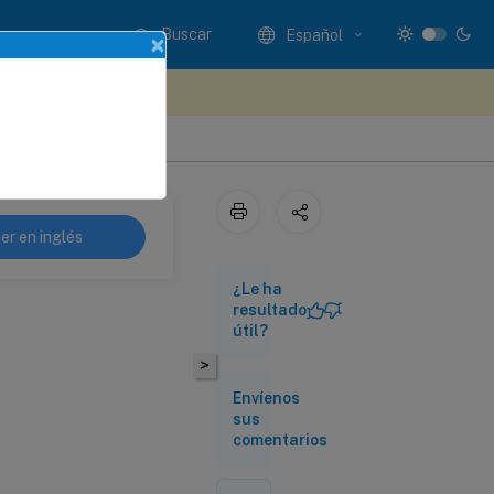
Buscar
Español
×
e sus comentarios aquí
er en inglés
¿Le ha
resultado
útil?
>
Envíenos
sus
comentarios