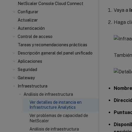
NetScaler Console Cloud Connect
Vaya a
I
Configurar
Actualizar
Haga cli
Autenticación
Control de acceso
Tareas y recomendaciones prácticas
Descripción general del panel unificado
También 
Aplicaciones
Seguridad
Gateway
Infraestructura
Nombre
Análisis de infraestructura
Direcció
Ver detalles de instancia en
Infrastructure Analytics
Puntuac
Ver problemas de capacidad de
NetScaler
Disponi
Análisis de infraestructura
servicio