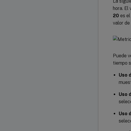
La sigui
hora. El
20
es el
valor de
Puede ve
tiempo s
Uso 
muest
Uso 
selec
Uso d
selec