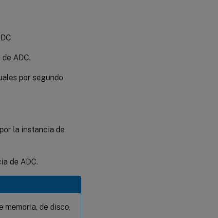
 ADC
a de ADC.
tuales por segundo
por la instancia de
cia de ADC.
e memoria, de disco,