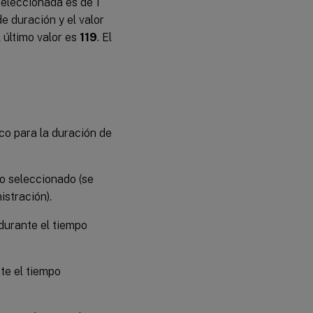
eleccionada es de 1
 duración y el valor
l último valor es
119
. El
co para la duración de
po seleccionado (se
stración).
durante el tiempo
te el tiempo