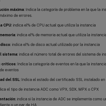
ución máxima
: Indica la categoría de problema en la que la i
máximo de errores.
la CPU
: indica el% de CPU actual que utiliza la instancia
 memoria
: indica el% de memoria actual que utiliza la instanci
 disco
: indica el% de disco actual utilizado por la instancia
el sistema
: indica el número total de errores del sistema de i
 críticos
: Indica la categoría de eventos en la que la instanci
de eventos
ad del SSL
: Indica el estado del certificado SSL instalado en
ndica el tipo de instancia ADC como VPX, SDX, MPX o CPX
entación
: indica si la instancia de ADC se implementa como u
iente o un par de HA