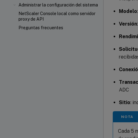
Administrar la configuración del sistema
Modelo
NetScaler Console local como servidor
proxy de API
Versión
Preguntas frecuentes
Rendim
Solicit
recibida
Conexi
Transac
ADC
Sitio
: i
NOTA
Cada 5 m