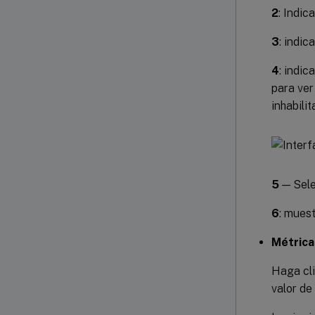
2
: Indic
3
: indic
4
: indic
para ver
inhabilit
5
— Selec
6
: muest
Métrica
Haga cli
valor de