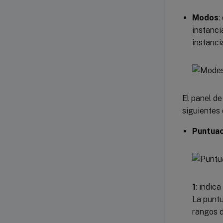
Modos
:
instanci
instanci
El panel de
siguientes 
Puntuac
1
: indic
La puntu
rangos d