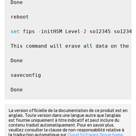
Done

reboot

set
 fips 
-
initHSM Level
-
2
 so12345 so12345
This command will erase all data on the 
F
Done

saveconfig

Done

reboot

La version officielle de la documentation de ce produit est en
anglais. Toute version dans une langue autre que l’anglais
show fips

est fournie uniquement à titre indicatif et peut inclure du
contenu traduit automatiquement. Pour en savoir plus,
veuillez consulter la clause de non-responsabilité relative à
FIPS
HSM
Info
:
la traduction automatique sur
Cloud Software Group home
.