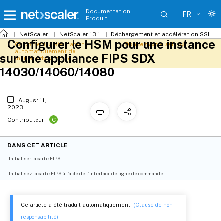
Documentation
FR
Produit
NetScaler
NetScaler 13.1
Déchargement et accélération SSL
Configurer le HSM pour une instance
Ce contenu a été traduit
Donnez votre avis ici
automatiquement de
sur une appliance FIPS SDX
manière dynamique.
14030/14060/14080
August 11,
2023
C
Contributeur:
DANS CET ARTICLE
Initialiser la carte FIPS
Initialisez la carte FIPS à l’aide de l’interface de ligne de commande
Ce article a été traduit automatiquement.
(Clause de non
responsabilité)