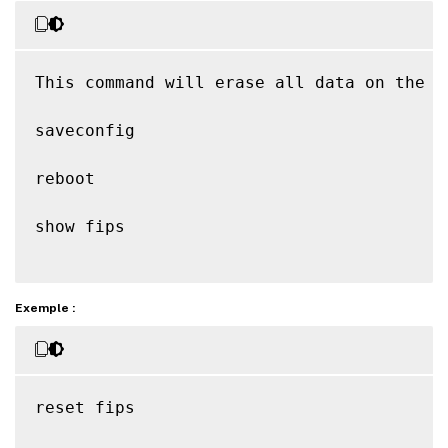
This command will erase all data on the 
F
saveconfig

reboot

show fips

Exemple :
reset fips
