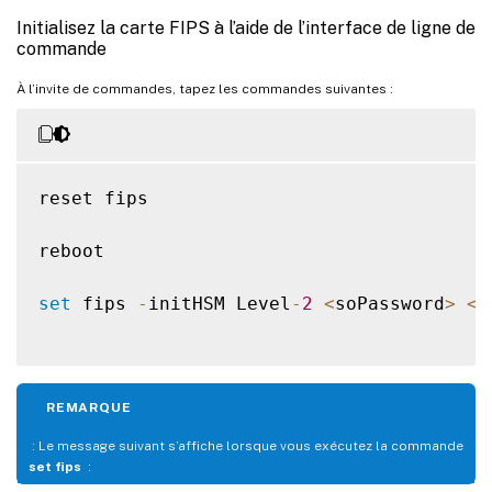
Initialisez la carte FIPS à l’aide de l’interface de ligne de
commande
À l’invite de commandes, tapez les commandes suivantes :
reset fips

reboot

set
 fips 
-
initHSM Level
-
2
<
soPassword
>
<
o
REMARQUE
: Le message suivant s’affiche lorsque vous exécutez la commande
set fips
: