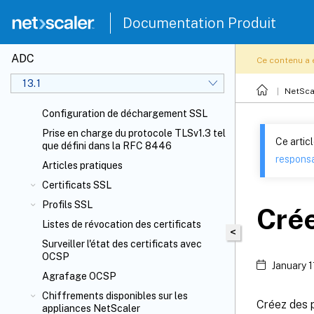
Documentation Produit
ADC
Ce contenu a 
13.1
NetSca
Configuration de déchargement SSL
Prise en charge du protocole TLSv1.3 tel
Ce artic
que défini dans la RFC 8446
responsa
Articles pratiques
Certificats SSL
Profils SSL
Crée
Listes de révocation des certificats
<
Surveiller l'état des certificats avec
OCSP
January 1
Agrafage OCSP
Chiffrements disponibles sur les
Créez des p
appliances NetScaler