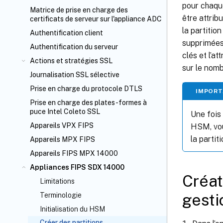
pour chaque
Matrice de prise en charge des
être attrib
certificats de serveur sur l'appliance ADC
la partitio
Authentification client
supprimées
Authentification du serveur
clés et l’a
Actions et stratégies SSL
sur le nomb
Journalisation SSL sélective
Prise en charge du protocole DTLS
IMPOR
Prise en charge des plates-formes à
puce Intel Coleto SSL
Une fois
Appareils VPX FIPS
HSM, vou
la partit
Appareils MPX FIPS
Appareils FIPS MPX 14000
Appliances FIPS SDX 14000
Créat
Limitations
gesti
Terminologie
Initialisation du HSM
Créer des partitions