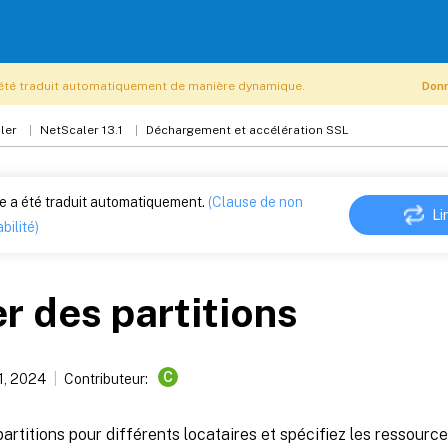
été traduit automatiquement de manière dynamique.
Donn
ler
NetScaler 13.1
Déchargement et accélération SSL
le a été traduit automatiquement.
(Clause de non
Li
bilité)
r des partitions
C
1, 2024
Contributeur:
artitions pour différents locataires et spécifiez les ressour