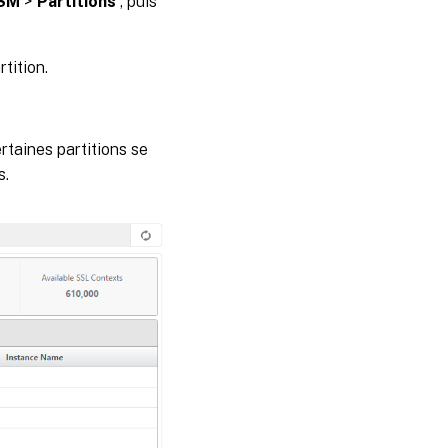
HSM
>
Partitions
, puis
tition.
rtaines partitions se
s.