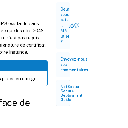
FIPS à
l’aide de
Cela
l’interface
vous
de ligne de
a-t-
FIPS existante dans
commande
il
ge que les clés 2048
été
utile
nt n’est pas requis.
Créer une
?
demande
ignature de certificat
de
votre instance.
signature
de
Envoyez-nous
certificat
vos
à l’aide de
commentaires
l’interface
de ligne de
s prises en charge.
commande
NetScaler
Secure
Deployment
Créer un
rface de
Guide
certificat
de serveur
à l’aide de
l’interface
de ligne de
commande