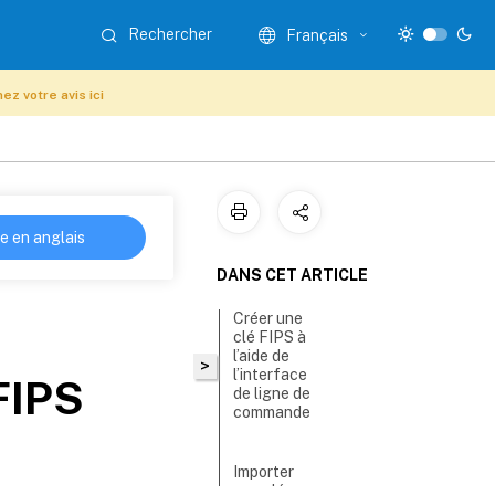
Rechercher
Français
ez votre avis ici
re en anglais
DANS CET ARTICLE
Créer une
clé FIPS à
l’aide de
>
l’interface
FIPS
de ligne de
commande
Importer
une clé