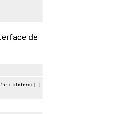
nterface de
form 
<
inform
>
]
[
-
wrapKeyName 
<
string
>
]
[
-
iv
<