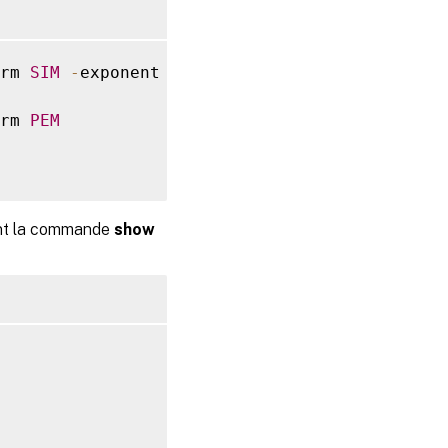
rm 
SIM
-
exponent 
F4
rm 
PEM
ant la commande
show