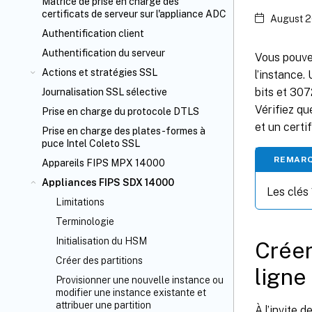
Matrice de prise en charge des
certificats de serveur sur l'appliance ADC
August 2
Authentification client
Authentification du serveur
Vous pouve
Actions et stratégies SSL
l’instance
bits et 307
Journalisation SSL sélective
Vérifiez qu
Prise en charge du protocole DTLS
et un certif
Prise en charge des plates-formes à
puce Intel Coleto SSL
REMARQ
Appareils FIPS MPX 14000
Appliances FIPS SDX 14000
Les clés
Limitations
Terminologie
Initialisation du HSM
Créer
Créer des partitions
lign
Provisionner une nouvelle instance ou
modifier une instance existante et
attribuer une partition
À l’invite 