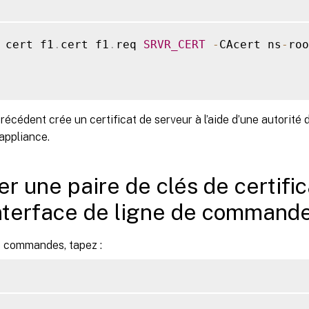
 cert f1
.
cert f1
.
req 
SRVR_CERT
-
CAcert ns
-
roo
récédent crée un certificat de serveur à l’aide d’une autorité d
’appliance.
er une paire de clés de certifica
interface de ligne de command
de commandes, tapez :