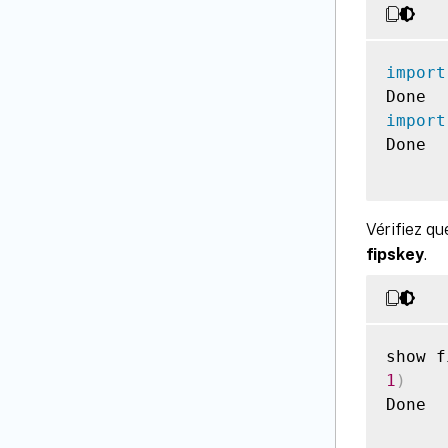
import
import
Done

Vérifiez q
fipskey
.
1
)
Done
