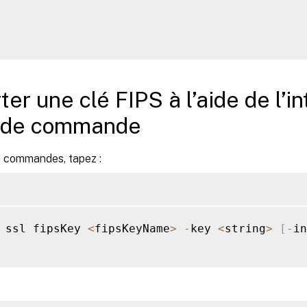
ter une clé FIPS à l’aide de l’i
e de commande
de commandes, tapez :
 ssl fipsKey 
<
fipsKeyName
>
-
key 
<
string
>
[
-
in