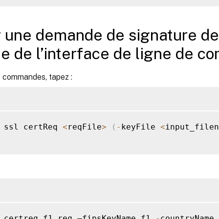
 une demande de signature de 
ide de l’interface de ligne de 
de commandes, tapez :
 ssl certReq 
<
reqFile
>
(
-
keyFile 
<
input_filen
 certreq f1
.
req –fipsKeyName f1 
-
countryName 