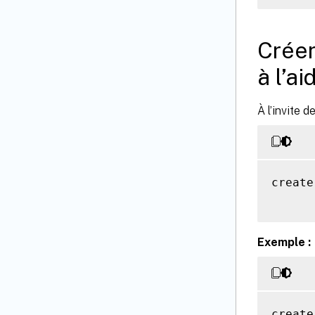
Créer
à l’a
À l’invite 
create
Exemple :
create