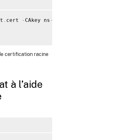
t
.
cert 
-
CAkey ns
-
root
.
key 
-
CAserial ns
-
root
.
e certification racine
t à l’aide
e