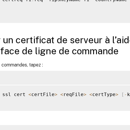
 un certificat de serveur à l’ai
erface de ligne de commande
de commandes, tapez :
 ssl cert 
<
certFile
>
<
reqFile
>
<
certType
>
[
-
k