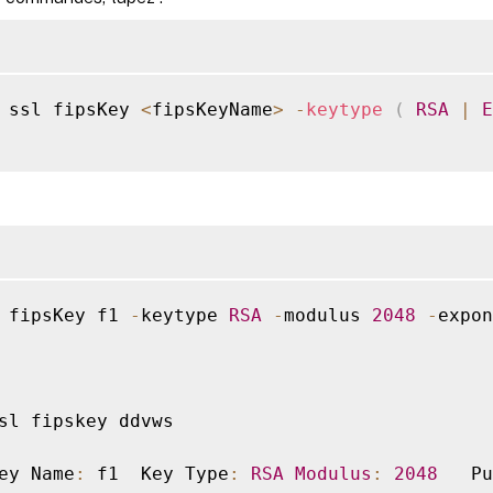
 ssl fipsKey 
<
fipsKeyName
>
-
keytype
(
RSA
|
E
 fipsKey f1 
-
keytype 
RSA
-
modulus 
2048
-
expon
sl fipskey ddvws

ey Name
:
 f1  Key Type
:
RSA
Modulus
:
2048
   Pu