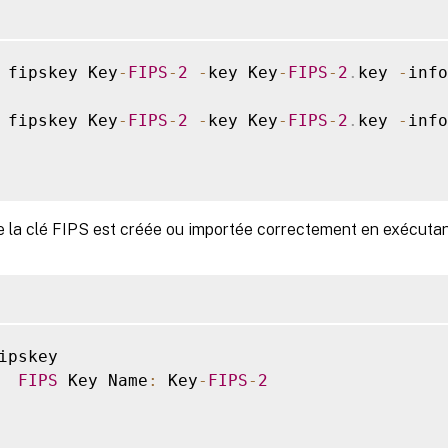
 fipskey Key
-
FIPS
-
2
-
key Key
-
FIPS
-
2
.
key 
-
info
 fipskey Key
-
FIPS
-
2
-
key Key
-
FIPS
-
2
.
key 
-
info
ue la clé FIPS est créée ou importée correctement en exécut
FIPS
 Key Name
:
 Key
-
FIPS
-
2