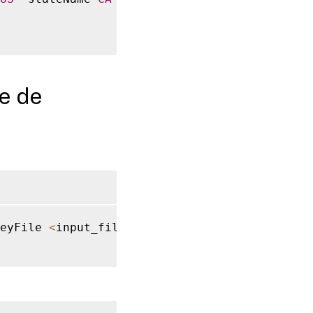
de de
eyFile 
<
input_filename
>
]
[
-
keyform
(
DER
|
P