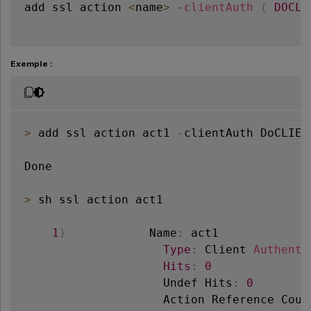
add ssl action 
<
name
>
-
clientAuth
(
DOCLI
Exemple :
>
 add ssl action act1 
-
clientAuth DoCLIEN
Done

>
 sh ssl action act1

1
)
            Name
:
 act1

Type
:
 Client 
Authenti
Hits
:
0
                    Undef Hits
:
0
                    Action Reference Coun