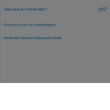
Cela vous a-t-il été utile ?
Envoyez-nous vos commentaires
NetScaler Secure Deployment Guide
Commentaires sur le site
Vos préférences de confidentialité
Confidentialité et