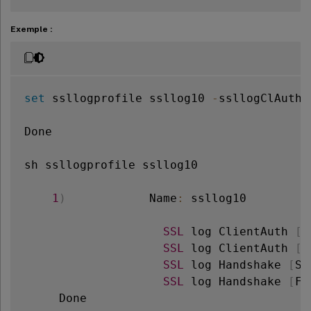
Exemple :
set
 ssllogprofile ssllog10 
-
ssllogClAuth 
Done

sh ssllogprofile ssllog10

1
)
            Name
:
 ssllog10

SSL
 log ClientAuth 
[
S
SSL
 log ClientAuth 
[
F
SSL
 log Handshake 
[
Su
SSL
 log Handshake 
[
Fa
     Done
