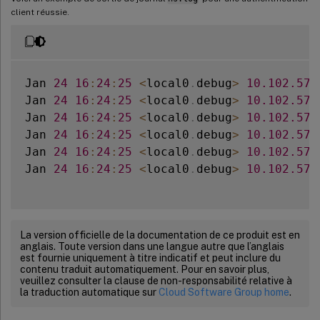
client réussie.
Jan 
24
16
:
24
:
25
<
local0
.
debug
>
10.102
.57
.
Jan 
24
16
:
24
:
25
<
local0
.
debug
>
10.102
.57
.
Jan 
24
16
:
24
:
25
<
local0
.
debug
>
10.102
.57
.
Jan 
24
16
:
24
:
25
<
local0
.
debug
>
10.102
.57
.
Jan 
24
16
:
24
:
25
<
local0
.
debug
>
10.102
.57
.
Jan 
24
16
:
24
:
25
<
local0
.
debug
>
10.102
.57
.
La version officielle de la documentation de ce produit est en
anglais. Toute version dans une langue autre que l’anglais
est fournie uniquement à titre indicatif et peut inclure du
contenu traduit automatiquement. Pour en savoir plus,
veuillez consulter la clause de non-responsabilité relative à
la traduction automatique sur
Cloud Software Group home
.