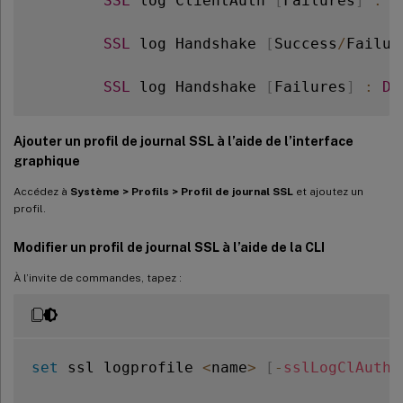
SSL
 log ClientAuth 
[
Failures
]
:
D
SSL
 log Handshake 
[
Success
/
Failur
SSL
 log Handshake 
[
Failures
]
:
DI
 Done

Ajouter un profil de journal SSL à l’aide de l’interface
graphique
Accédez à
Système > Profils > Profil de journal SSL
et ajoutez un
profil.
Modifier un profil de journal SSL à l’aide de la CLI
À l’invite de commandes, tapez :
set
 ssl logprofile 
<
name
>
[
-
sslLogClAuth