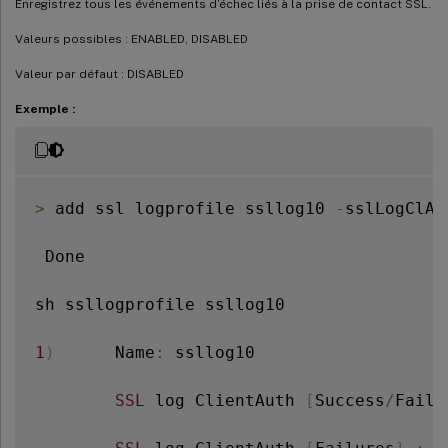
Enregistrez tous les événements d’échec liés à la prise de contact SSL.
Valeurs possibles : ENABLED, DISABLED
Valeur par défaut : DISABLED
Exemple :
>
 add ssl logprofile ssllog10 
-
sslLogClAu
 Done

sh ssllogprofile ssllog10

1
)
      Name
:
 ssllog10

SSL
 log ClientAuth 
[
Success
/
Failu