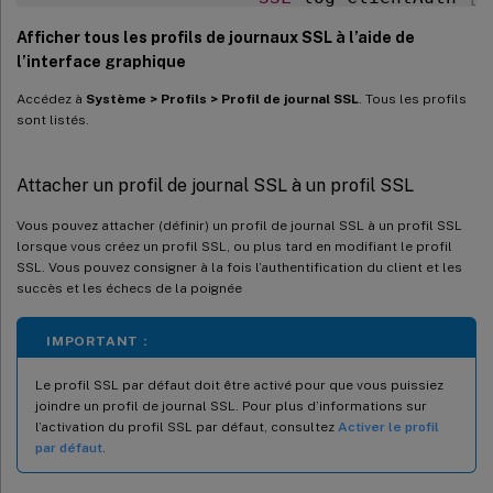
SSL
 log ClientAuth 
[
F
Afficher tous les profils de journaux SSL à l’aide de
SSL
 log Handshake 
[
Su
l’interface graphique
SSL
 log Handshake 
[
Fa
Accédez à
Système > Profils > Profil de journal SSL
. Tous les profils
sont listés.
4
)
            Name
:
 ssllog10

SSL
 log ClientAuth 
[
S
SSL
 log ClientAuth 
[
F
Attacher un profil de journal SSL à un profil SSL
SSL
 log Handshake 
[
Su
Vous pouvez attacher (définir) un profil de journal SSL à un profil SSL
SSL
 log Handshake 
[
Fa
lorsque vous créez un profil SSL, ou plus tard en modifiant le profil
Done

SSL. Vous pouvez consigner à la fois l’authentification du client et les
succès et les échecs de la poignée
IMPORTANT :
Le profil SSL par défaut doit être activé pour que vous puissiez
joindre un profil de journal SSL. Pour plus d’informations sur
l’activation du profil SSL par défaut, consultez
Activer le profil
par défaut
.