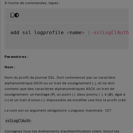
À l’invite de commandes, tapez :
add ssl logprofile 
<
name
>
[
-
sslLogClAuth
Paramètres :
Nom :
Nom du profil de journal SSL. Doit commencer par un caractère
alphanumérique ASCII ou un trait de soulignement (_), et ne doit
contenir que des caractères alphanumériques ASCII, un trait de
soulignement, un hachage (#), un point (.), deux points ( :), à (@), égal à
(=) et un trait d’union (-). Impossible de modifier une fois le profil créé.
Le nom est un argument obligatoire. Longueur maximale : 127
sslLogClAuth
:
Consignez tous les événements d’authentification client. Inclut les