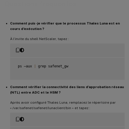
Questions fréquentes
Comment puis-je vérifier que le processus Thales Luna est en
cours d’exécution ?
À l’invite du shell NetScaler, tapez :
 ps –aux 
|
 grep safenet_gw

Comment vérifier la connectivité des liens d’approbation réseau
(NTL) entre ADC et le HSM ?
Après avoir configuré Thales Luna, remplacez le répertoire par
« /var/safenet/safenet/lunaclient/bin » et tapez :