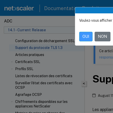
Documentation Produit
Voulez-vous afficher 
ADC
Ce contenu a 
14.1 - Current Release
NetSca
OUI
NON
Configuration de déchargement SSL
Support du protocole TLS 1.3
Ce artic
Articles pratiques
responsa
Certificats SSL
Profils SSL
Supp
Listes de révocation des certificats
Surveiller l'état des certificats avec
<
OCSP
Agrafage OCSP
August 1
Chiffrements disponibles sur les
appliances NetScaler
Les applia