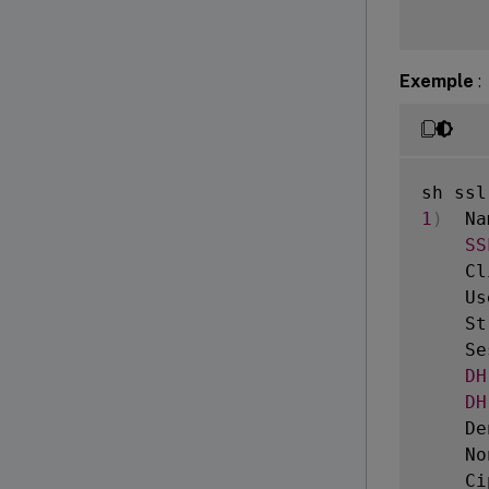
Exemple
:
1
)
  Na
SS
    Cl
    Us
    St
    Se
DH
DH
    De
    No
    Ci