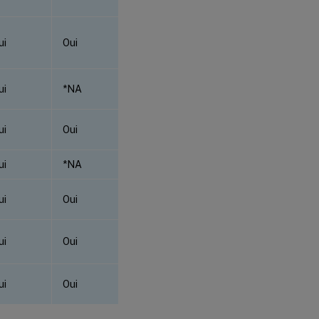
ui
Oui
ui
*NA
ui
Oui
ui
*NA
ui
Oui
ui
Oui
ui
Oui