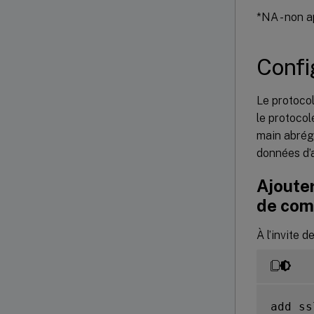
*NA - non a
Confi
Le protocol
le protocol
main abrégé
données d’a
Ajouter
de co
À l’invite 
add ss