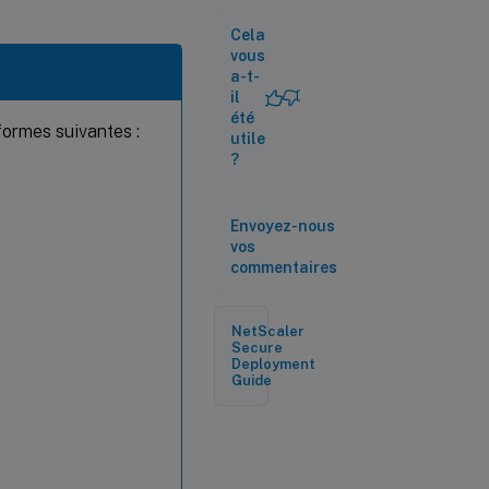
Cela
Restrictions
vous
relatives
a-t-
il
été
formes suivantes :
utile
?
Envoyez-nous
vos
commentaires
NetScaler
Secure
Deployment
Guide