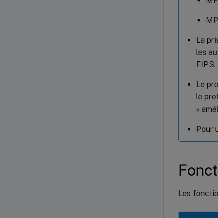
MP
MP
La pri
les a
FIPS.
Le pro
le pro
« amél
Pour u
Fonct
Les fonctio