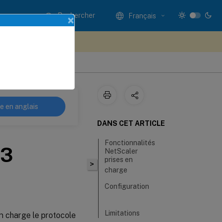
Rechercher
Français
×
ez votre avis ici
re en anglais
DANS CET ARTICLE
Fonctionnalités
.3
NetScaler
prises en
>
charge
Configuration
Limitations
 charge le protocole