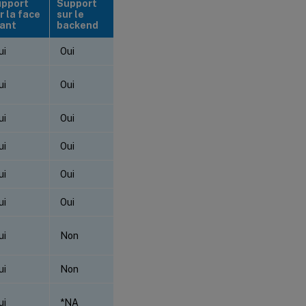
pport
Support
r la face
sur le
ant
backend
ui
Oui
ui
Oui
ui
Oui
ui
Oui
ui
Oui
ui
Oui
ui
Non
ui
Non
ui
*NA