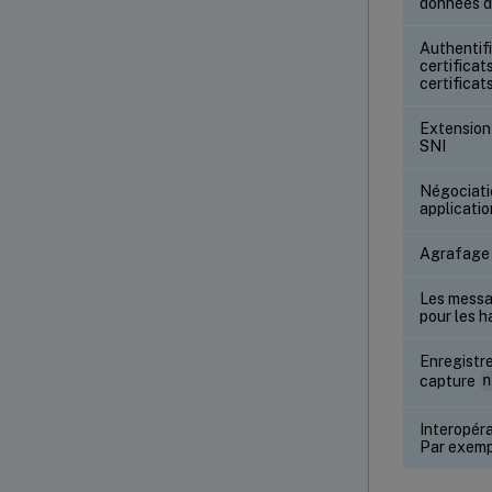
données d
Authentifi
certificat
certifica
Extension 
SNI
Négociatio
applicati
Agrafage
Les messa
pour les 
Enregistre
capture
n
Interopér
Par exemp