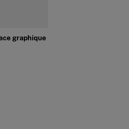
rface graphique
ms

ssions
:
NO
kB

45