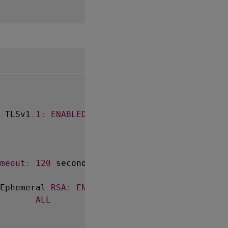
 TLSv1
.
1
:
ENABLED
  TLSv1
.
2
:
ENABLED
  TLSv1
.
3
meout
:
120
 seconds

Ephemeral 
RSA
:
ENABLED
                      
       
ALL