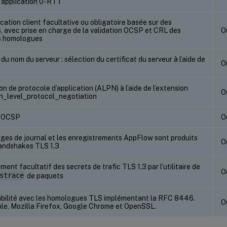
’application 0-RTT
cation client facultative ou obligatoire basée sur des
s, avec prise en charge de la validation OCSP et CRL des
O
ts homologues
du nom du serveur : sélection du certificat du serveur à l’aide de
O
n de protocole d’application (ALPN) à l’aide de l’extension
O
on_level_protocol_negotiation
 OCSP
O
ges de journal et les enregistrements AppFlow sont produits
O
handshakes TLS 1.3
ment facultatif des secrets de trafic TLS 1.3 par l’utilitaire de
O
strace
de paquets
abilité avec les homologues TLS implémentant la RFC 8446.
O
le, Mozilla Firefox, Google Chrome et OpenSSL.