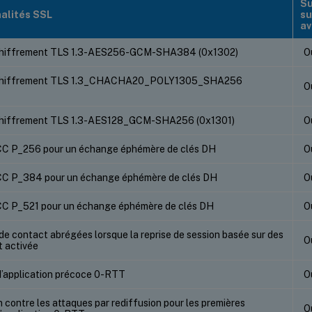
Su
alités SSL
su
av
 chiffrement TLS 1.3-AES256-GCM-SHA384 (0x1302)
O
 chiffrement TLS 1.3_CHACHA20_POLY1305_SHA256
O
chiffrement TLS 1.3-AES128_GCM-SHA256 (0x1301)
O
C P_256 pour un échange éphémère de clés DH
O
C P_384 pour un échange éphémère de clés DH
O
C P_521 pour un échange éphémère de clés DH
O
e contact abrégées lorsque la reprise de session basée sur des
O
t activée
’application précoce 0-RTT
O
 contre les attaques par rediffusion pour les premières
O