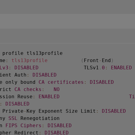
me
:
tls13profile
(
Front
-
End
)
Lv3
:
DISABLED
               TLSv1
.
0
:
ENABLED
 
ient Auth
:
DISABLED
e only bound 
CA
certificates
:
DISABLED
rict 
CA
checks
:
NO
ssion Reuse
:
ENABLED
Ti
:
DISABLED
 Private
-
Key Exponent Size Limit
:
DISABLED
   
ny 
SSL
 Renegotiation                         
n 
FIPS
Ciphers
:
DISABLED
pher Redirect
:
DISABLED