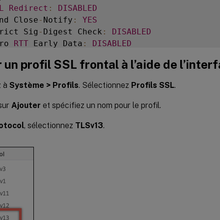
L
Redirect
:
DISABLED
nd Close
-
Notify
:
YES
rict Sig
-
Digest Check
:
DISABLED
ro 
RTT
 Early Data
:
DISABLED
E
 Key Exchange With 
PSK
:
NO
 un profil SSL frontal à l’aide de l’inte
ckets Per Authentication Context
:
1
sh Encryption Trigger
:
 Always

z à
Système > Profils
. Sélectionnez
Profils SSL
.
SH
 encryption trigger timeout
:
1
 
I
:
DISABLED
sur
Ajouter
et spécifiez un nom pour le profil.
SP
Stapling
:
DISABLED
otocol
, sélectionnez
TLSv13
.
rict Host Header check 
for
SNI
 enabled 
SSL
se
sh flag
:
0
x0
(
Auto
)
L
 quantum size
:
8
 
cryption trigger timeout           
100
 mS

cryption trigger packet count
:
bject
/
Issuer Name Insertion Format
:
 Unicode

L
Interception
:
DISABLED