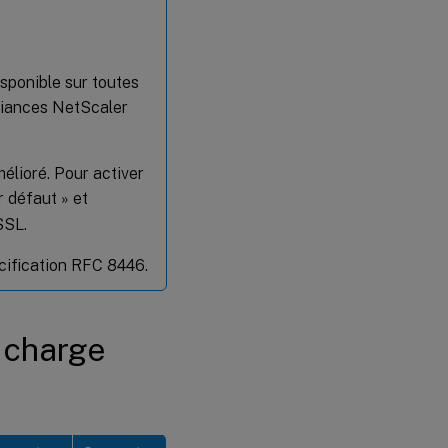
isponible sur toutes
liances NetScaler
élioré. Pour activer
r défaut » et
SSL.
écification RFC 8446.
 charge