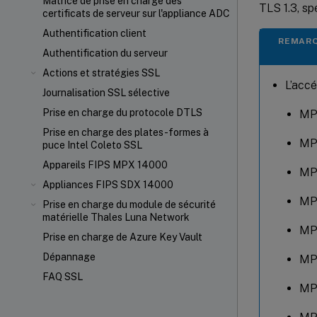
Matrice de prise en charge des
TLS 1.3, sp
certificats de serveur sur l'appliance ADC
Authentification client
REMARQ
Authentification du serveur
Actions et stratégies SSL
L’accé
Journalisation SSL sélective
Prise en charge du protocole DTLS
MP
Prise en charge des plates-formes à
MP
puce Intel Coleto SSL
Appareils FIPS MPX 14000
MP
Appliances FIPS SDX 14000
MP
Prise en charge du module de sécurité
matérielle Thales Luna Network
MP
Prise en charge de Azure Key Vault
Dépannage
MP
FAQ SSL
MP