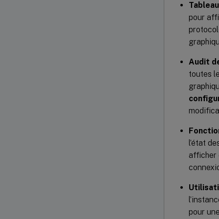
Tableau
pour aff
protocol
graphiqu
Audit d
toutes l
graphiq
configu
modifica
Fonctio
l’état d
afficher
connexio
Utilisat
l’instan
pour une