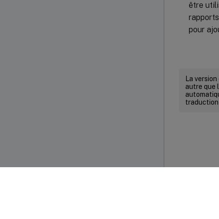
être uti
rapports
pour ajo
La version
autre que l
automatiqu
traduction