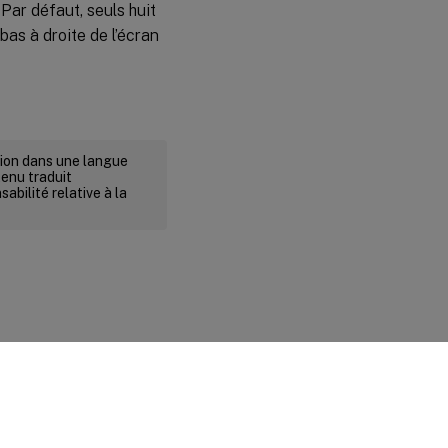
Par défaut, seuls huit
bas à droite de l’écran
rsion dans une langue
tenu traduit
abilité relative à la