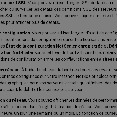
 de bord SSL
. Vous pouvez utiliser l’onglet SSL du tableau d
icher ou surveiller les détails des certificats SSL, des serveur
es SSL de l’instance choisie. Vous pouvez cliquer sur les « chi
es pour afficher plus de détails.
e configuration
. Vous pouvez utiliser l’onglet d’audit de confi
es modifications de configuration qui ont eu lieu sur l’instance
ues
État de la configuration NetScaler enregistrée
et
Déri
ration NetScaler
sur le tableau de bord affichent des détails
tions de configuration entre les configurations enregistrées 
ns réseau
. À l’aide du tableau de bord des fonctions réseau, 
es entités configurées sur votre instance NetScaler sélection
 des graphiques pour vos serveurs virtuels qui affichent des d
ns client, le débit et les connexions serveur.
ion du réseau
. Vous pouvez afficher les données de perform
ce sélectionnée dans l’onglet Utilisation du réseau. Vous pouve
 heure, un jour, une semaine ou un mois. La fonction de curse