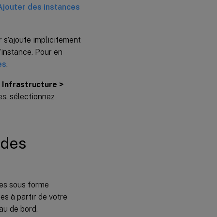
Ajouter des instances
 s’ajoute implicitement
l’instance. Pour en
es
.
à
Infrastructure >
es, sélectionnez
 des
es sous forme
es à partir de votre
au de bord.