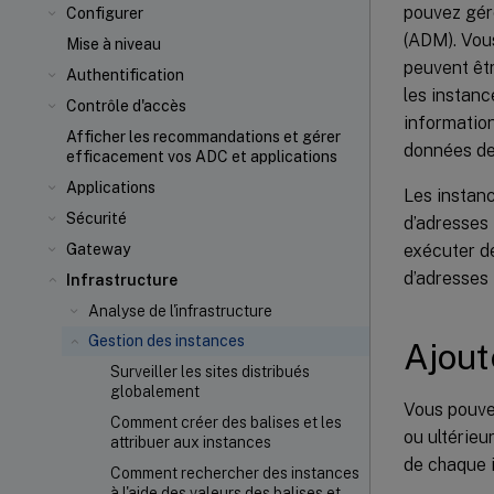
pouvez gére
Configurer
(ADM). Vous
Mise à niveau
peuvent êtr
Authentification
les instanc
Contrôle d'accès
informatio
Afficher les recommandations et gérer
données de
efficacement vos ADC et applications
Applications
Les instan
Sécurité
d’adresses 
exécuter de
Gateway
d’adresses
Infrastructure
Analyse de l'infrastructure
Gestion des instances
Ajout
Surveiller les sites distribués
globalement
Vous pouve
Comment créer des balises et les
ou ultérieu
attribuer aux instances
de chaque i
Comment rechercher des instances
à l'aide des valeurs des balises et