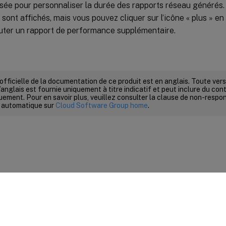
lisée pour personnaliser la durée des rapports réseau générés. 
 sont affichés, mais vous pouvez cliquer sur l’icône « plus » en 
uter un rapport de performance supplémentaire.
 officielle de la documentation de ce produit est en anglais. Toute ve
’anglais est fournie uniquement à titre indicatif et peut inclure du con
ement. Pour en savoir plus, veuillez consulter la clause de non-respons
 automatique sur
Cloud Software Group home
.