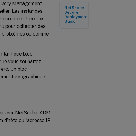
Delivery Management
instances
NetScaler
ller. Les instances
Secure
Deployment
rieurement. Une fois
Guide
nu pour collecter des
des problèmes ou comme
n tant que bloc
sque vous souhaitez
 etc. Un bloc
acement géographique.
u serveur NetScaler ADM
m d’hôte ou l’adresse IP