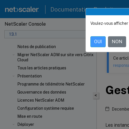
Documentation Produit
Voulez-vous afficher 
NetScaler Console
Ce contenu a 
13.1
NetSca
OUI
NON
Notes de publication
Migrer NetScaler ADM sur site vers Citrix
Ce artic
Cloud
responsa
Tous les articles pratiques
Présentation
Programme de télémétrie NetScaler
Gest
Gouvernance des données
<
Licences NetScaler ADM
Configuration système requise
December
Mise en route
Déployer
Les instanc