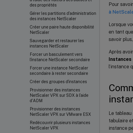
Pour savoi
des propriétés
à NetScal
Gérer les partitions d'administration
des instances NetScaler
Lorsque vo
Créer une paire haute disponibilité
en tant que
NetScaler
savoir plus
Sauvegarder et restaurer les
instances NetScaler
Après avoi
Forcer un basculement vers
Instances
l'instance NetScaler secondaire
l’instance 
Forcer une instance NetScaler
secondaire à rester secondaire
Créer des groupes d'instances
Comme
Provisionner des instances
NetScaler VPX
sur SDX à l'aide
insta
d'ADM
Provisionner des instances
Le tableau
NetScaler VPX sur VMware ESX
tabulaire e
Redécouvrir plusieurs instances
instance pe
NetScaler VPX