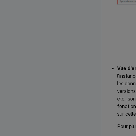
Vue d’e
l’instan
les donn
versions
etc., so
fonction
sur celle
Pour plu