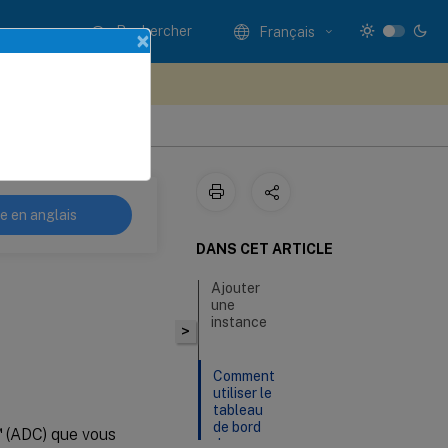
Rechercher
Français
×
ez votre avis ici
re en anglais
DANS CET ARTICLE
Ajouter
une
instance
>
Comment
utiliser le
tableau
de bord
™
(ADC) que vous
des