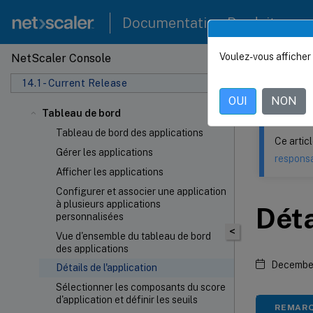
Documentation Produit
Voulez-vous afficher 
NetScaler Console
Ce contenu a 
14.1 - Current Release
NetSca
OUI
NON
Tableau de bord
Tableau de bord des applications
Ce artic
Gérer les applications
responsa
Afficher les applications
Configurer et associer une application
à plusieurs applications
Déta
personnalisées
<
Vue d'ensemble du tableau de bord
des applications
December
Détails de l'application
Sélectionner les composants du score
d'application et définir les seuils
REMARQ