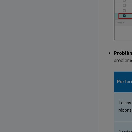
Problè
problème
Perfor
Temps
répons