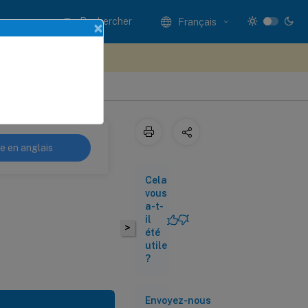
Rechercher
Français
×
ez votre avis ici
Applications
re en anglais
Cela
vous
a-t-
il
>
été
utile
?
Envoyez-nous