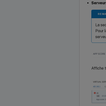
Serveur
REM
La se
Pour l
serveu
Affiche 