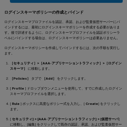
ログインスキーマポリシーの作成とバインド
ログインスキーマプロファイルを認証、承認、および監査仮想サーバーにバ
インドするには、最初にログインスキーマポリシーを作成する必要がありま
す。後で詳述するように、ログインスキーマプロファイルを認証ポリシーラ
ベルにバインドする場合は、ログインスキーマポリシーは必要ありません。
ログインスキーマポリシーを作成してバインドするには、次の手順を実行し
ます。
［セキュリティ］>［AAA-アプリケーショントラフィック］>［ログイン
スキーマ］
に移動します。
［Policies］
タブで
［Add］
をクリックします。
[
Profile
] ドロップダウンメニューを使用して、すでに作成したログイン
スキーマプロファイルを選択します。
[
Rule
] ボックスに高度なポリシー式を入力し、[
Create
] をクリックし
ます。
[
セキュリティ] > [AAA-アプリケーショントラフィック] > [仮想サーバ
]
に移動し、[編集] をクリックして既存の認証、承認、および監査仮想サー