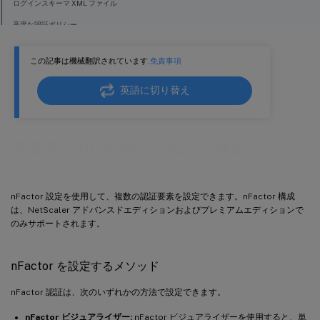
ログインスキーマ XML ファイル
高度な認証ポリシー
ポリシーラベルを認証する
この記事は機械翻訳されています.
免責事項
NetScaler Gateway の nFactor
CLI を使用した nFactor 設定のサンプルスニペット
英語に切り替え
多要素（nFactor）認証の構成
nFactor 設定を使用して、複数の認証要素を設定できます。nFactor 構成
は、NetScaler アドバンスドエディションおよびプレミアムエディションで
のみサポートされます。
nFactor を設定するメソッド
nFactor 認証は、次のいずれかの方法で設定できます。
nFactor ビジュアライザー:
nFactor ビジュアライザーを使用すると、単