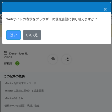
製品ドキュメン
JA
×
ト
NetScaler
NetScaler ADC 13.0
アプリケーショントラフィックの認
Webサイトの表示をブラウザーの優先言語に切り替えますか ?
多要素（nFactor）認証の構成
証、承認、監査
このコンテンツは動的に機械
フィードバックを提供する
翻訳されています。
はい
いいえ
December 8,
2023
C
寄稿者:
この記事の概要
nFactor を設定するメソッド
nFactor の設定に関係する設定要素
nFactorのしくみ
仮想サーバの認証、承認、監査