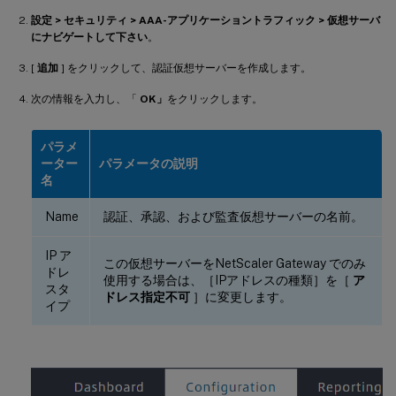
設定 > セキュリティ > AAA-アプリケーショントラフィック > 仮想サーバ
にナビゲートして下さい
。
[
追加
] をクリックして、認証仮想サーバーを作成します。
次の情報を入力し、「
OK」
をクリックします。
パラメ
ーター
パラメータの説明
名
Name
認証、承認、および監査仮想サーバーの名前。
IP ア
この仮想サーバーをNetScaler Gateway でのみ
ドレ
使用する場合は、［IPアドレスの種類］を［
ア
スタ
ドレス指定不可
］に変更します。
イプ