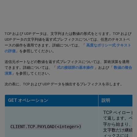
式
TCP および UDP データは、文字列または数値の形式をとります。TCP および
UDP データの文字列値を返す式プレフィクスについては、任意のテキストベ
ースの操作を適用できます。詳細については、「
高度なポリシー式:テキスト
の評価
」を参照してください。
送信元ポートなどの数値を返す式プレフィクスについては、算術演算を適用
できます。詳細については、「
式の接頭辞の基本操作
」および「
数値の複合
演算
」を参照してください。
次の表に、TCP および UDP データを抽出するプレフィクスを示します。
GET オペレーション
説明
TCP ペイロー
て返します。ペ
字から始まり、
<
CLIENT.TCP.PAYLOAD(<integer>)
文字数だけ継続
ィックスには、