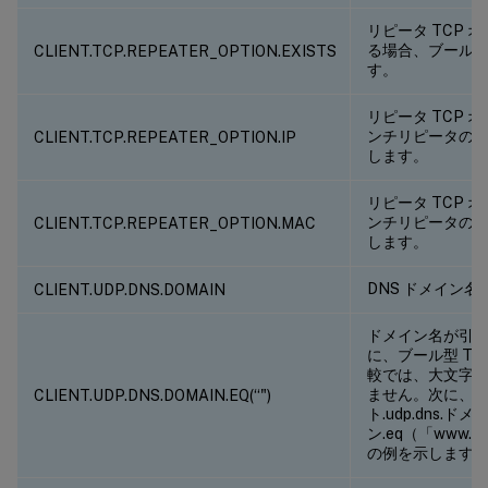
リピータ TCP 
る場合、ブール型 
CLIENT.TCP.REPEATER_OPTION.EXISTS
す。
リピータ TCP 
ンチリピータの I
CLIENT.TCP.REPEATER_OPTION.IP
します。
リピータ TCP 
ンチリピータの M
CLIENT.TCP.REPEATER_OPTION.MAC
します。
DNS ドメイン
CLIENT.UDP.DNS.DOMAIN
ドメイン名が
引
に、ブール型 TR
較では、大文字
ません。次に、
CLIENT.UDP.DNS.DOMAIN.EQ(“
")
ト.udp.dns.ドメ
ン.eq（「www.my
の例を示します