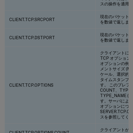
スの操作を適用
現在のパケットの
CLIENT.TCP.SRCPORT
を数値で返しま
現在のパケットの
CLIENT.TCP.DSTPORT
を数値で返しま
クライアントに
TCP オプション
オプションの例
メントサイズ (M
ケール、選択的確認
タイムスタンプ
す。
このプレフ
CLIENT.TCP.OPTIONS
COUNT、TYPE 
TYPE_NAME 
す。サーバによっ
オプションにつ
SERVER.TCP.
スを参照してく
クライアントが設定
CLIENT.TCP.OPTIONS.COUNT