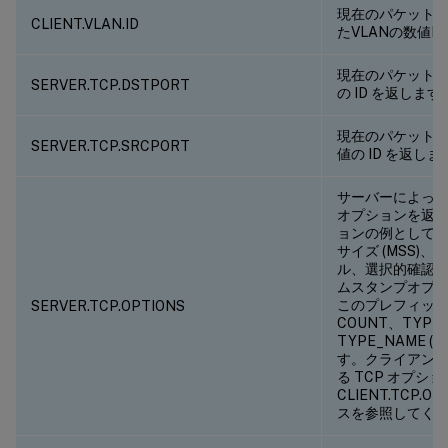
現在のパケットがCi
CLIENT.VLAN.ID
たVLANの数値I
現在のパケット
SERVER.TCP.DSTPORT
の ID を返します
現在のパケット
SERVER.TCP.SRCPORT
値の ID を返しま
サーバーによって
オプションを返し
ョンの例として
サイズ (MSS)
ル、選択的確認応答
ムスタンプオプ
このプレフィッ
SERVER.TCP.OPTIONS
COUNT、TYPE 
TYPE_NAME 
す。クライアン
る TCP オプシ
CLIENT.TCP.O
スを参照してく