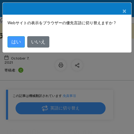
製品ドキュメン
JA
×
ト
NetScaler
NetScaler ADC 13.0
AppExpert
Webサイトの表示をブラウザーの優先言語に切り替えますか ?
TCP、UDP、および VLAN データの
このコンテンツは動的に機械
フィードバックを提供する
翻訳されています。
式
はい
いいえ
October 7,
2021
C
寄稿者:
この記事は機械翻訳されています.
免責事項
英語に切り替え
TCP、UDP、および VLAN データの