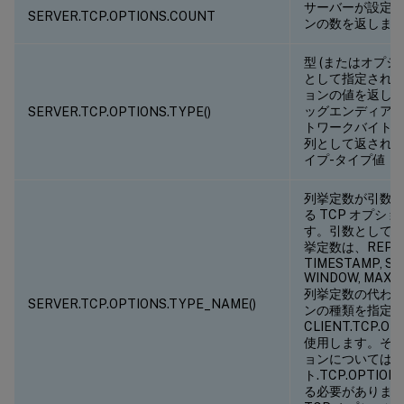
サーバーが設定した
SERVER.TCP.OPTIONS.COUNT
ンの数を返しま
型 (またはオプシ
として指定されてい
ョンの値を返し
ッグエンディアン
SERVER.TCP.OPTIONS.TYPE(
)
トワークバイト順
列として返されま
イプ-タイプ値
列挙定数が引数
る TCP オプシ
す。引数として
挙定数は、REPEA
TIMESTAMP, S
WINDOW, MA
列挙定数の代わりに
SERVER.TCP.OPTIONS.TYPE_NAME(
)
ンの種類を指定
CLIENT.TCP.OPT
使用します。その他
ョンについては
ト.TCP.OPTIONS
る必要があります