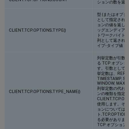
ションの数を返
型 (またはオプシ
として指定されてい
ョンの値を返し
ッグエンディアン
CLIENT.TCP.OPTIONS.TYPE(
)
トワークバイト順
列として返されま
イプ-タイプ値
列挙定数が引数
る TCP オプシ
す。引数として
挙定数は、REPEA
TIMESTAMP, S
WINDOW, MA
列挙定数の代わりに
CLIENT.TCP.OPTIONS.TYPE_NAME(
)
ンの種類を指定
CLIENT.TCP.OPT
使用します。その他
ョンについては
ト.TCP.OPTIONS
る必要があります
TCP オプション