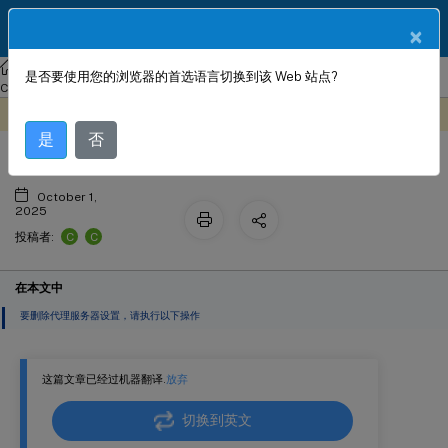
ZH
产品文档
×
Citrix SD-WAN Center
Citrix SD-WAN
Center
Citrix SD-WAN
是否要使用您的浏览器的首选语言切换到该 Web 站点?
零接触部署的代理服务器设置
Center 11.1
此内容已经过机器动态翻译。
在此处提供反馈
是
否
October 1,
2025
C
C
投稿者:
在本文中
要删除代理服务器设置，请执行以下操作
这篇文章已经过机器翻译.
放弃
切换到英文