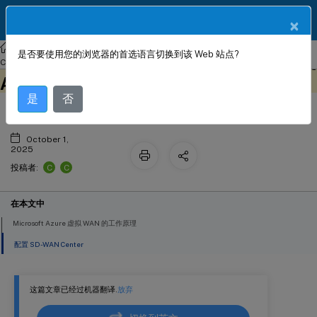
ZH
产品文档
×
Citrix SD-WAN Center
Citrix SD-WAN
Center
Citrix SD-WAN
是否要使用您的浏览器的首选语言切换到该 Web 站点?
™
使用 Citrix SD-WAN
连接到 Microsoft
Center 11.1
此内容已经过机器动态翻译。
在此处提供反馈
Azure 虚拟 WAN
是
否
October 1,
2025
C
C
投稿者:
在本文中
Microsoft Azure 虚拟 WAN 的工作原理
配置 SD-WAN Center
这篇文章已经过机器翻译.
放弃