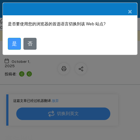
ZH
产品文档
×
Citrix SD-WAN Center
Citrix SD-WAN
Center
Citrix SD-WAN
是否要使用您的浏览器的首选语言切换到该 Web 站点?
事件报告
Center 11.1
此内容已经过机器动态翻译。
在此处提供反馈
是
否
October 1,
2025
C
C
投稿者:
这篇文章已经过机器翻译.
放弃
切换到英文
事件报告