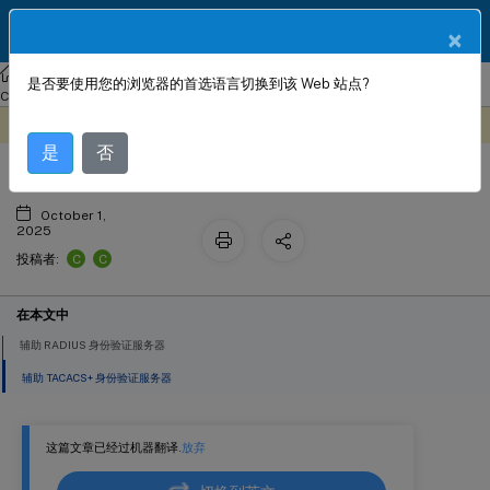
ZH
产品文档
×
Citrix SD-WAN Center
Citrix SD-WAN
Center
Citrix SD-WAN
是否要使用您的浏览器的首选语言切换到该 Web 站点?
二次身份验证
Center 11.1
此内容已经过机器动态翻译。
在此处提供反馈
是
否
October 1,
2025
C
C
投稿者:
在本文中
辅助 RADIUS 身份验证服务器
辅助 TACACS+ 身份验证服务器
这篇文章已经过机器翻译.
放弃