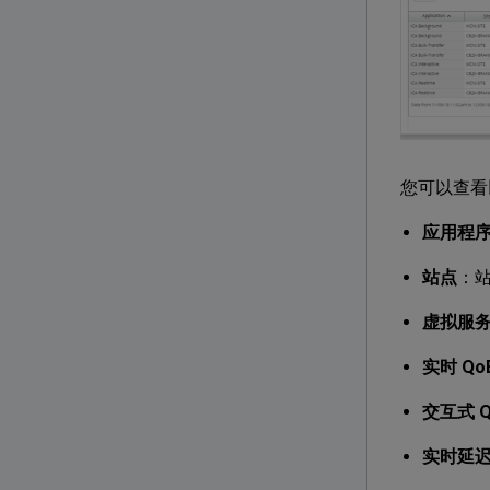
您可以查看
应用程
站点
：
虚拟服
实时 Qo
交互式 Q
实时延