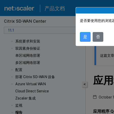
产品文档
是否要使用您的浏览器
Citrix SD-WAN Center
此内容已经过
11.1
Citrix
是
否
系统要求和安装
双因素身份验证
这篇文章
单区域网络部署
多区域网络部署
配置
应用
部署 Citrix SD-WAN 设备
Azure Virtual WAN
<
Cloud Direct Service
October 
Zscaler 集成
监视
应用程序 Q
报告