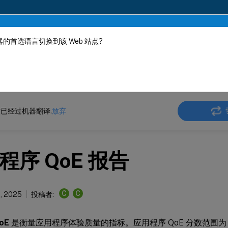
的首选语言切换到该 Web 站点?
机器动态翻译。
在此
 SD-WAN Center
Citrix SD-WAN
Center
Citrix SD-WAN Center 11.1
已经过机器翻译.
放弃
程序 QoE 报告
C
C
1, 2025
投稿者:
oE
是衡量应用程序体验质量的指标。应用程序 QoE 分数范围为 0-