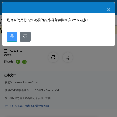
ZH
产品文档
×
Citrix SD-WAN Center
Citrix SD-WAN
Center
Citrix SD-WAN
是否要使用您的浏览器的首选语言切换到该 Web 站点?
在 ESXi 服务器上安装和配置 Citrix SD-
Center 11.1
此内容已经过机器动态翻译。
™
在此处提供反馈
WAN
Center
是
否
October 1,
2025
C
C
投稿者:
在本文中
安装 VMware vSphere Client
使用 OVF 模板创建 Citrix SD-WAN Center VM
在 ESXi 服务器上查看和记录管理 IP 地址
在 ESXi 服务器上添加和配置数据存储