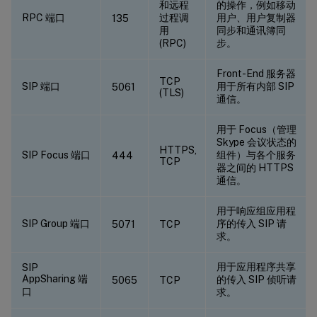
和远程
的操作，例如移动
RPC 端口
过程调
用户、用户复制器
135
用
同步和通讯簿同
(RPC)
步。
Front-End 服务器
TCP
SIP 端口
用于所有内部 SIP
5061
(TLS)
通信。
用于 Focus（管理
Skype 会议状态的
HTTPS,
SIP Focus 端口
组件）与各个服务
444
TCP
器之间的 HTTPS
通信。
用于响应组应用程
SIP Group 端口
序的传入 SIP 请
5071
TCP
求。
用于应用程序共享
SIP
AppSharing 端
的传入 SIP 侦听请
5065
TCP
口
求。