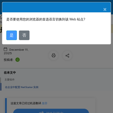
ZH
产品文档
×
NetScaler
Console 本地部署
NetScaler 应用交付管理 14.1
是否要使用您的浏览器的首选语言切换到该 Web 站点?
Microsoft Skype for Business 样式手
StyleBook 配置
此内容已经过机器动态翻译。
在此处提供反馈
册
是
否
December 11,
2025
C
投稿者:
在本文中
主要组件
在企业中配置 NetScaler 实例
这篇文章已经过机器翻译.
放弃