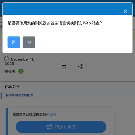
ZH
产品文档
×
NetScaler
Console 本地部署
NetScaler 应用交付管理 14.1
是否要使用您的浏览器的首选语言切换到该 Web 站点?
Web 应用防火墙 StyleBook
StyleBook 配置
此内容已经过机器动态翻译。
在此处提供反馈
是
否
December 11,
2025
C
投稿者:
在本文中
部署应用防火墙配置
这篇文章已经过机器翻译.
放弃
切换到英文