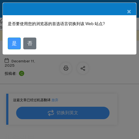
ZH
产品文档
×
NetScaler
Console 本地部署
NetScaler 应用交付管理 14.1
是否要使用您的浏览器的首选语言切换到该 Web 站点?
组件引用
StyleBook 配置
此内容已经过机器动态翻译。
在此处提供反馈
是
否
December 11,
2025
C
投稿者:
这篇文章已经过机器翻译.
放弃
切换到英文
组件引用