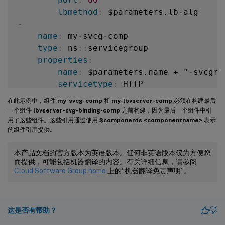
lbmethod
:
 $parameters.lb
-
-
name
:
 my
-
svcg
-
comp

type
:
 ns
:
:
servicegroup

properties
:
name
:
 $parameters.name + "
-
svcgrp"
servicetype
:
-
在此示例中，组件
my-svcg-comp
和
my-lbvserver-comp
必须在构建最后
name
:
 members
-
svcg
-
comp

一个组件
lbvserver-svg-binding-comp
之前构建，因为最后一个组件中引
type
:
 ns
:
:
servicegroup_servicegroupmem
用了这些组件。这些引用通过使用
$components.<componentname>
表示
的组件引用提供。
repeat
:
 $parameters.svc
-
servers

repeat-item
:
 srv

本产品文档的官方版本为英语版本。任何非英语版本仅为方便您
properties
:
而提供，可能包括机器翻译的内容。有关详细信息，请参阅
ip
:
 $srv

Cloud Software Group home
上的“机器翻译免责声明”。
port
:
 str($parameters.svc
-
port)

servicegroupname
:
 $components.my
-
-
这是否有帮助？
name
:
 lbvserver
-
svg
-
binding
-
comp
