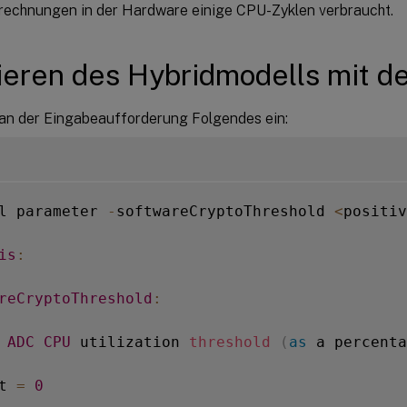
chnungen in der Hardware einige CPU-Zyklen verbraucht.
ieren des Hybridmodells mit de
an der Eingabeaufforderung Folgendes ein:
l parameter 
-
softwareCryptoThreshold 
<
positiv
is
:
reCryptoThreshold
:
 
ADC
CPU
 utilization 
threshold
(
as
 a percenta
t 
=
0