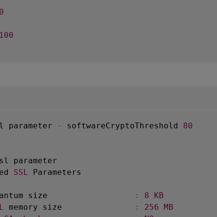
0
100
l parameter 
-
 softwareCryptoThreshold 
80
sl parameter

ed 
SSL
 Parameters

antum size                  
:
8
KB
L
 memory size               
:
256
MB