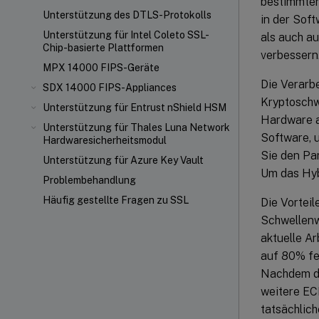
bestimmten
Unterstützung des DTLS-Protokolls
in der Soft
Unterstützung für Intel Coleto SSL-
als auch a
Chip-basierte Plattformen
verbessern
MPX 14000 FIPS-Geräte
Die Verarbe
SDX 14000 FIPS-Appliances
Kryptoschw
Unterstützung für Entrust nShield
HSM
Hardware a
Unterstützung für Thales Luna Network
Software, 
Hardwaresicherheitsmodul
Sie den Pa
Unterstützung für Azure Key Vault
Um das Hyb
Problembehandlung
Häufig gestellte Fragen zu SSL
Die Vorteil
Schwellenw
aktuelle A
auf 80% fe
Nachdem de
weitere EC
tatsächlic