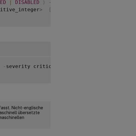
ED
|
DISABLED
)
-
severity 
<
severity
>
itive_integer
>
[
-
normalValue 
<
positive_inte
 
-
severity critical 
-
state eNABLED 
-
threshol
fasst. Nicht-englische
aschinell übersetzte
 maschinellen