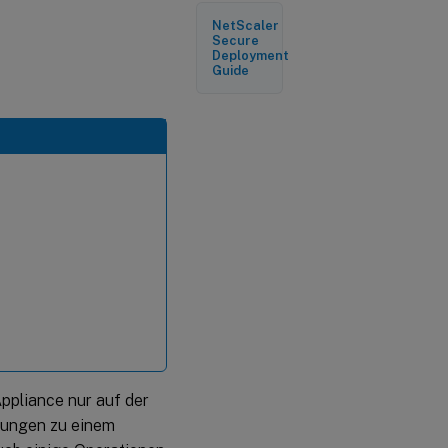
Legen Sie
NetScaler
einen
Secure
SNMP-
Deployment
Alarm für
Guide
den ECDHE-
Wechselkurs
fest
pliance nur auf der
zungen zu einem