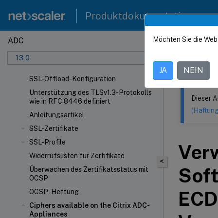
Produktdokumentation
Möchten Sie die Web
ADC
Dieser Inhalt
13.0
NetSca
JA
NEIN
SSL-Offload-Konfiguration
Unterstützung des TLSv1.3-Protokolls
Dieser A
wie in RFC 8446 definiert
(Haftun
Anleitungsartikel
SSL-Zertifikate
SSL-Profile
Ver
Widerrufslisten für Zertifikate
<
Soft
Überwachen des Zertifikatsstatus mit
OCSP
ECD
OCSP-Heftung
Ciphers available on the Citrix ADC-
Appliances