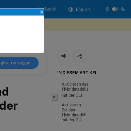
Suche
English
×
n Sie hier Feedback
glisch anzeigen
IN DIESEM ARTIKEL
Aktivieren des
nd
Hybridmodells
mit der CLI
>
der
Aktivieren
Sie das
Hybridmodell
mit der GUI