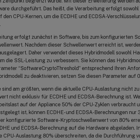
 Zeitpunkt begrenzt wurde. Mit dieser Erweiterung werden a
ware durchgeführt. Das heißt, die Verarbeitung erfolgt sowoh
uf den CPU-Kernen, um die ECDHE und ECDSA-Verschlüsselun
.
itung erfolgt zunächst in Software, bis zum konfigurierten S
ellenwert. Nachdem dieser Schwellenwert erreicht ist, werde
usgelagert. Daher verwendet dieses Hybridmodell sowohl Ha
um die SSL-Leistung zu verbessern. Sie können das Hybridmode
rameter “SoftwareCryptoThreshold” entsprechend Ihren Anfo
ridmodell zu deaktivieren, setzen Sie diesen Parameter auf 0
e sind am größten, wenn die aktuelle CPU-Auslastung nicht zu 
ert nicht exklusiv für ECDHE und ECDSA-Berechnung ist. Wen
rbeitslast auf der Appliance 50% der CPU-Zyklen verbraucht 
stgelegt ist, können ECDHE- und ECDSA-Berechnungen nur 
r konfigurierte Software-Kryptoschwellenwert von 80% errei
DHE und ECDSA-Berechnung auf die Hardware abgeladen. In 
he CPU-Auslastung 80% überschreiten, da die Durchführung