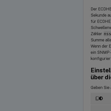
Der ECDHE-
Sekunde au
für ECDHE-
Schwellenw
Zähler
ns
Summe alle
Wenn der E
ein SNMP-T
konfigurie
Einste
über di
Geben Sie 