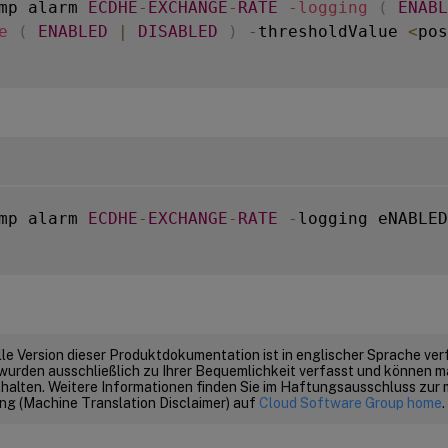
mp alarm 
ECDHE
-
EXCHANGE
-
RATE
-
logging
(
ENABL
e
(
ENABLED
|
DISABLED
)
-
thresholdValue 
<
pos
mp alarm 
ECDHE
-
EXCHANGE
-
RATE
-
logging eNABLED
elle Version dieser Produktdokumentation ist in englischer Sprache ver
wurden ausschließlich zu Ihrer Bequemlichkeit verfasst und können m
thalten. Weitere Informationen finden Sie im Haftungsausschluss zur
g (Machine Translation Disclaimer) auf
Cloud Software Group home
.