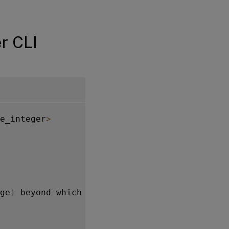
r CLI
e_integer
>
ge
)
 beyond which crypto operations are not d