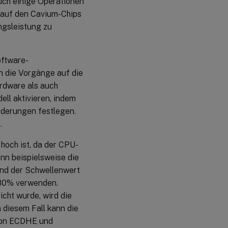
uch einige Operationen
l auf den Cavium-Chips
gsleistung zu
oftware-
n die Vorgänge auf die
rdware als auch
ll aktivieren, indem
rderungen festlegen.
.
hoch ist, da der CPU-
n beispielsweise die
und der Schwellenwert
30% verwenden.
cht wurde, wird die
diesem Fall kann die
 von ECDHE und