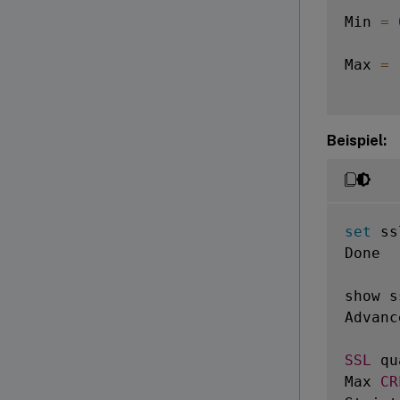
Min 
=
Max 
=
Beispiel:
set
 ss
Done

show s
Advanc
SSL
 qu
Max 
CR