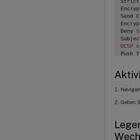
Strict
Encryp
Send C
Encryp
Deny 
S
Subjec
OCSP
 c
Push f
Strict
PUSH
 e
Aktiv
Crypto
Global
Navigie
Global
Defaul
Geben S
Disabl
Disabl
Softwa
Lege
Signat
Wechs