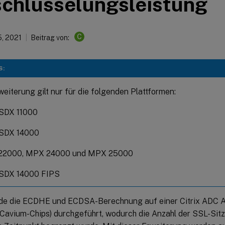
schlüsselungsleistung
C
5, 2021
Beitrag von:
S:
weiterung gilt nur für die folgenden Plattformen:
SDX 11000
SDX 14000
22000, MPX 24000 und MPX 25000
SDX 14000 FIPS
de die ECDHE und ECDSA-Berechnung auf einer Citrix ADC Ap
Cavium-Chips) durchgeführt, wodurch die Anzahl der SSL-Sit