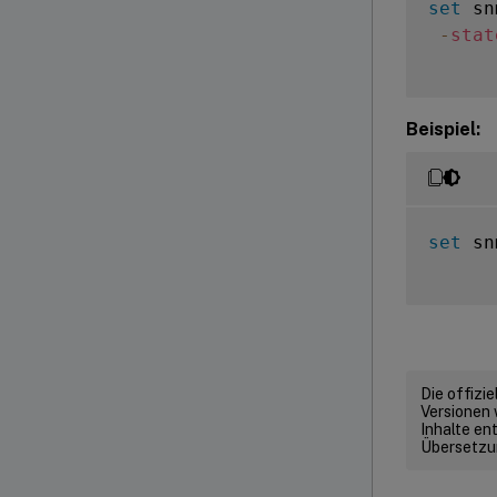
set
 sn
-
stat
Beispiel:
set
 sn
Die offizi
Versionen 
Inhalte en
Übersetzun