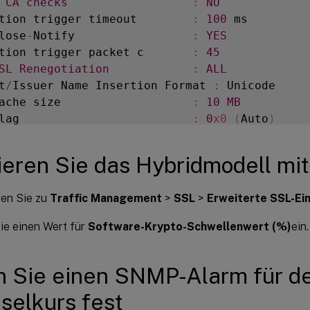
 
CA
checks
:
NO
tion trigger timeout        
:
100
 ms

lose
-
Notify                 
:
YES
tion trigger packet c       
:
45
SL
Renegotiation
:
ALL
t
/
Issuer Name Insertion Format 
:
ache size                   
:
10
MB
lag                         
:
0
x0
(
Auto
)
 Host Header check 
for
SNI
 enabled 
SSL
sessio
ncryption trigger timeout   
:
1
 ms

ieren Sie das Hybridmodell mit
 Device Disable Limit       
:
0
 undef action 
for
 control policies 
:
CLIENTAU
ren Sie zu
Traffic Management
>
SSL
>
Erweiterte SSL-Ei
 undef action 
for
 data policies 
:
NOOP
t profile                   
:
DISABLED
ie einen Wert für
Software-Krypto-Schwellenwert (%)
ein.
e 
TLS
1.1
/
1.2
for
SSL_BRIDGE
 secure monitors 
e 
TLS
1.1
/
1.2
for
 dynamic and 
VPN
services
:
re Crypto acceleration 
CPU
Threshold
:
80
n Sie einen SNMP-Alarm für 
ure and Hash Algorithms supported by 
TLS1
.2
:
elkurs fest