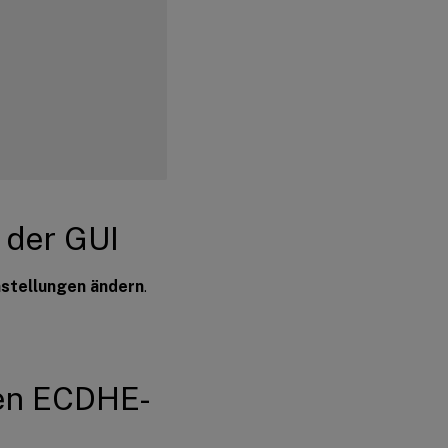
ns
:
NO
 der GUI
TH
nstellungen ändern
.
   
:
NO
NO
den ECDHE-
ALL