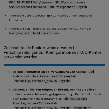
KRB5_NT_PRINCIPAL /mapuser CHILD\sv_act /pass
serviceaccountpassword -out filepathfor.keytab
Ändern Sie delegatedUser im KCD-Konto auf der NetScaler-
Appliance.
Ändern Sie den Parameter -delegatedUser im KCD-Konto in
host/svc_act.child.parent.com
Zu beachtende Punkte, wenn erweiterte
Verschlüsselungen zur Konfiguration des KCD-Kontos
verwendet werden
Beispielkonfiguration bei Verwendung von Keytab:
add
kcdaccount lbvs_keytab_aes256 -keytab
"/nsconfig/krb/kcd2_aes256.keytab"
Verwenden Sie den folgenden Befehl, wenn keytab über
mehrere Verschlüsselungstypen verfügt.
Der Befehl erfasst
auch Domänenbenutzerparameter:
add kcdaccount
lbvs_keytab_aes256 -keytab
"/nsconfig/krb/kcd2_aes256.keytab" –domainUser