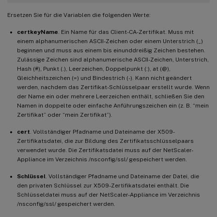
Ersetzen Sie für die Variablen die folgenden Werte:
certkeyName
. Ein Name für das Client-CA-Zertifikat. Muss mit
einem alphanumerischen ASCII-Zeichen oder einem Unterstrich (_)
beginnen und muss aus einem bis einunddreißig Zeichen bestehen.
Zulässige Zeichen sind alphanumerische ASCII-Zeichen, Unterstrich,
Hash (#), Punkt (.), Leerzeichen, Doppelpunkt (:), at (@),
Gleichheitszeichen (=) und Bindestrich (-). Kann nicht geändert
werden, nachdem das Zertifikat-Schlüsselpaar erstellt wurde. Wenn
der Name ein oder mehrere Leerzeichen enthält, schließen Sie den
Namen in doppelte oder einfache Anführungszeichen ein (z. B. “mein
Zertifikat” oder “mein Zertifikat”).
cert
. Vollständiger Pfadname und Dateiname der X509-
Zertifikatsdatei, die zur Bildung des Zertifikatsschlüsselpaars
verwendet wurde. Die Zertifikatsdatei muss auf der NetScaler-
Appliance im Verzeichnis /nsconfig/ssl/ gespeichert werden.
Schlüssel
. Vollständiger Pfadname und Dateiname der Datei, die
den privaten Schlüssel zur X509-Zertifikatsdatei enthält. Die
Schlüsseldatei muss auf der NetScaler-Appliance im Verzeichnis
/nsconfig/ssl/ gespeichert werden.