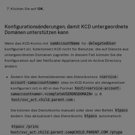
Klicken Sie auf
OK.
Konfigurationsänderungen, damit KCD untergeordnete
Domänen unterstützen kann
Wenn das KCD-Konto mit
samAccountName
für -
delegatedUser
konfiguriert ist, funktioniert KCD nicht für Benutzer, die auf Dienste aus
untergeordneten Domänen zugreifen. In diesem Fall können Sie die
Konfiguration auf der NetScaler-Appliance und im Active Directory
ändern.
Ändern Sie den Anmeldenamen des Dienstkontos
<service-
account-samaccountname>
(das im KCD-Konto als delegateUser
konfiguriert ist) in AD in das Format
host/<service-account-
samaccountname>.<completeUSERDNSDOMAIN>
(z. B.
host/svc_act.child.parent.com
).
Sie können das Dienstkonto manuell oder über den Befehl
ktpass
ändern. Das aktualisiert das Dienstkonto
ktpass
automatisch.
ktpass /princ
host/svc_act.child.parent.com@CHILD.PARENT.COM /ptype