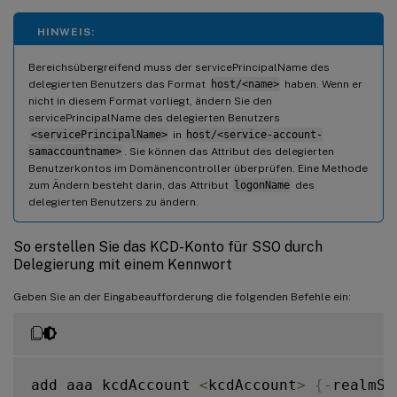
HINWEIS:
Bereichsübergreifend muss der servicePrincipalName des
delegierten Benutzers das Format
host/<name>
haben. Wenn er
nicht in diesem Format vorliegt, ändern Sie den
servicePrincipalName des delegierten Benutzers
<servicePrincipalName>
in
host/<service-account-
samaccountname>
. Sie können das Attribut des delegierten
Benutzerkontos im Domänencontroller überprüfen. Eine Methode
zum Ändern besteht darin, das Attribut
logonName
des
delegierten Benutzers zu ändern.
So erstellen Sie das KCD-Konto für SSO durch
Delegierung mit einem Kennwort
Geben Sie an der Eingabeaufforderung die folgenden Befehle ein:
add aaa kcdAccount 
<
kcdAccount
>
{
-
realmSt