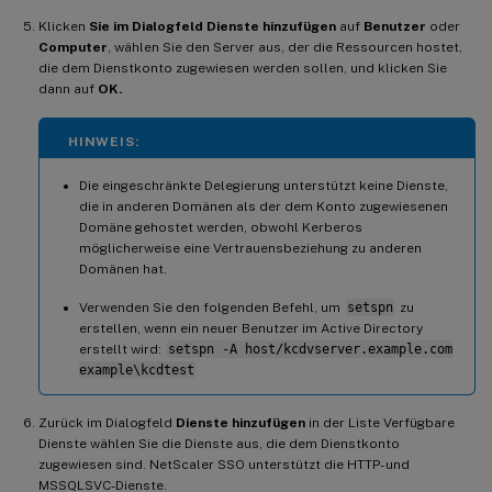
Klicken
Sie im Dialogfeld Dienste hinzufügen
auf
Benutzer
oder
Computer
, wählen Sie den Server aus, der die Ressourcen hostet,
die dem Dienstkonto zugewiesen werden sollen, und klicken Sie
dann auf
OK.
HINWEIS:
Die eingeschränkte Delegierung unterstützt keine Dienste,
die in anderen Domänen als der dem Konto zugewiesenen
Domäne gehostet werden, obwohl Kerberos
möglicherweise eine Vertrauensbeziehung zu anderen
Domänen hat.
Verwenden Sie den folgenden Befehl, um
setspn
zu
erstellen, wenn ein neuer Benutzer im Active Directory
erstellt wird:
setspn -A host/kcdvserver.example.com
example\kcdtest
Zurück im Dialogfeld
Dienste hinzufügen
in der Liste Verfügbare
Dienste wählen Sie die Dienste aus, die dem Dienstkonto
zugewiesen sind. NetScaler SSO unterstützt die HTTP- und
MSSQLSVC-Dienste.