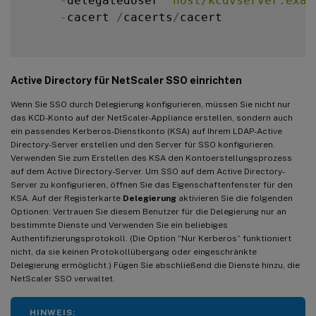
-
delegatedUser 
"host/kcdvserver.exam
-
cacert 
/
cacerts
/
cacert

Active Directory für NetScaler SSO einrichten
Wenn Sie SSO durch Delegierung konfigurieren, müssen Sie nicht nur
das KCD-Konto auf der NetScaler-Appliance erstellen, sondern auch
ein passendes Kerberos-Dienstkonto (KSA) auf Ihrem LDAP-Active
Directory-Server erstellen und den Server für SSO konfigurieren.
Verwenden Sie zum Erstellen des KSA den Kontoerstellungsprozess
auf dem Active Directory-Server. Um SSO auf dem Active Directory-
Server zu konfigurieren, öffnen Sie das Eigenschaftenfenster für den
KSA. Auf der Registerkarte
Delegierung
aktivieren Sie die folgenden
Optionen: Vertrauen Sie diesem Benutzer für die Delegierung nur an
bestimmte Dienste und Verwenden Sie ein beliebiges
Authentifizierungsprotokoll. (Die Option “Nur Kerberos” funktioniert
nicht, da sie keinen Protokollübergang oder eingeschränkte
Delegierung ermöglicht.) Fügen Sie abschließend die Dienste hinzu, die
NetScaler SSO verwaltet.
HINWEIS: