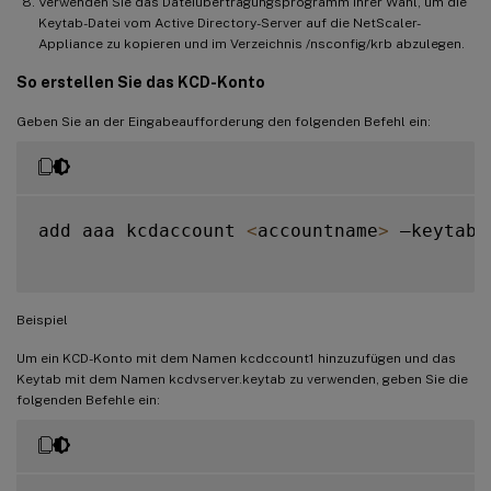
Verwenden Sie das Dateiübertragungsprogramm Ihrer Wahl, um die
Keytab-Datei vom Active Directory-Server auf die NetScaler-
Appliance zu kopieren und im Verzeichnis /nsconfig/krb abzulegen.
So erstellen Sie das KCD-Konto
Geben Sie an der Eingabeaufforderung den folgenden Befehl ein:
add aaa kcdaccount 
<
accountname
>
 –keytab 
Beispiel
Um ein KCD-Konto mit dem Namen kcdccount1 hinzuzufügen und das
Keytab mit dem Namen kcdvserver.keytab zu verwenden, geben Sie die
folgenden Befehle ein: