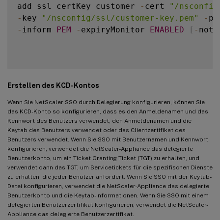
add ssl certKey customer 
-
cert 
"/nsconfig
-
key 
"/nsconfig/ssl/customer-key.pem"
-
pa
-
inform 
PEM
-
expiryMonitor 
ENABLED
[
-
noti
Erstellen des KCD-Kontos
Wenn Sie NetScaler SSO durch Delegierung konfigurieren, können Sie
das KCD-Konto so konfigurieren, dass es den Anmeldenamen und das
Kennwort des Benutzers verwendet, den Anmeldenamen und die
Keytab des Benutzers verwendet oder das Clientzertifikat des
Benutzers verwendet. Wenn Sie SSO mit Benutzernamen und Kennwort
konfigurieren, verwendet die NetScaler-Appliance das delegierte
Benutzerkonto, um ein Ticket Granting Ticket (TGT) zu erhalten, und
verwendet dann das TGT, um Servicetickets für die spezifischen Dienste
zu erhalten, die jeder Benutzer anfordert. Wenn Sie SSO mit der Keytab-
Datei konfigurieren, verwendet die NetScaler-Appliance das delegierte
Benutzerkonto und die Keytab-Informationen. Wenn Sie SSO mit einem
delegierten Benutzerzertifikat konfigurieren, verwendet die NetScaler-
Appliance das delegierte Benutzerzertifikat.