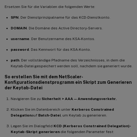
Ersetzen Sie für die Variablen die folgenden Werte:
SPN
. Der Dienstprinzipalname für das KCD-Dienstkonto.
DOMAIN
. Die Domäne des Active Directory-Servers.
username
. Der Benutzername des KSA-Kontos.
password
. Das Kennwort für das KSA-Konto.
path
. Der vollständige Pfadname des Verzeichnisses, in dem die
Keytab-Datei gespeichert werden soll, nachdem sie generiert wurde.
So erstellen Sie mit dem NetScaler-
Konfigurationsdienstprogramm ein Skript zum Generieren
der Keytab-Datei
Navigieren Sie zu
Sicherheit > AAA — Anwendungsverkehr.
Klicken Sie im Datenbereich unter
Kerberos Constrained
Delegation
auf
Batch-Datei
, um Keytab zu generieren.
Legen Sie im Dialogfeld
KCD (Kerberos Constrained Delegation)-
Keytab-Skript generieren
die folgenden Parameter fest: