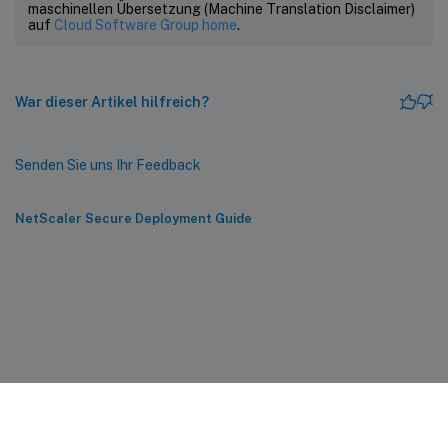
maschinellen Übersetzung (Machine Translation Disclaimer)
auf
Cloud Software Group home
.
War dieser Artikel hilfreich?
Senden Sie uns Ihr Feedback
NetScaler Secure Deployment Guide