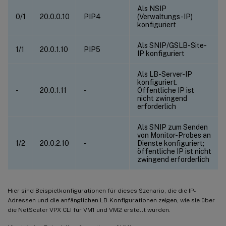
Als NSIP
0/1
20.0.0.10
PIP4
(Verwaltungs-IP)
konfiguriert
Als SNIP/GSLB-Site-
1/1
20.0.1.10
PIP5
IP konfiguriert
Als LB-Server-IP
konfiguriert.
-
20.0.1.11
-
Öffentliche IP ist
nicht zwingend
erforderlich
Als SNIP zum Senden
von Monitor-Probes an
1/2
20.0.2.10
-
Dienste konfiguriert;
öffentliche IP ist nicht
zwingend erforderlich
Hier sind Beispielkonfigurationen für dieses Szenario, die die IP-
Adressen und die anfänglichen LB-Konfigurationen zeigen, wie sie über
die NetScaler VPX CLI für VM1 und VM2 erstellt wurden.