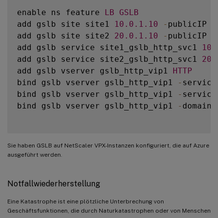
enable ns feature 
LB
GSLB
add gslb site site1 
10.0
.1
.10
-
publicIP 
P
add gslb site site2 
20.0
.1
.10
-
publicIP 
P
add gslb service site1_gslb_http_svc1 
10.
add gslb service site2_gslb_http_svc1 
20.
add gslb vserver gslb_http_vip1 
HTTP
bind gslb vserver gslb_http_vip1 
-
service
bind gslb vserver gslb_http_vip1 
-
service
bind gslb vserver gslb_http_vip1 
-
domainN
Sie haben GSLB auf NetScaler VPX-Instanzen konfiguriert, die auf Azure
ausgeführt werden.
Notfallwiederherstellung
Eine Katastrophe ist eine plötzliche Unterbrechung von
Geschäftsfunktionen, die durch Naturkatastrophen oder von Menschen