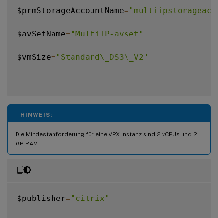
$prmStorageAccountName
=
"multiipstorageacc
$avSetName
=
"MultiIP-avset"
$vmSize
=
"Standard\_DS3\_V2"
HINWEIS:
Die Mindestanforderung für eine VPX-Instanz sind 2 vCPUs und 2
GB RAM.
$publisher
=
"citrix"