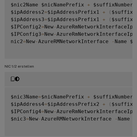
$nic2Name $nicNamePrefix 
+
 $suffixNumber 
$ipAddress2
=
$ipAddressPrefix1 
+
(
$suffixN
$ipAddress3
=
$ipAddressPrefix1 
+
(
$suffixN
$IPConfig2
=
New
-
AzureRmNetworkInterfaceIpC
$IPConfig3
=
New
-
AzureRmNetworkInterfaceIpC
nic2
=
New
-
AzureRMNetworkInterface 
-
Name $n
NIC 1/2 erstellen
$nic3Name
=
$nicNamePrefix 
+
 $suffixNumber 
$ipAddress4
=
$ipAddressPrefix2 
+
(
$suffixN
$IPConfig4
=
New
-
AzureRmNetworkInterfaceIpC
$nic3
=
New
-
AzureRMNetworkInterface 
-
Name $