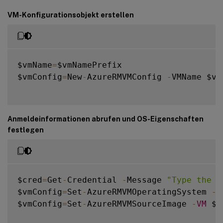
VM-Konfigurationsobjekt erstellen
$vmName
=
$vmNamePrefix

$vmConfig
=
New
-
AzureRMVMConfig 
-
VMName $vm
Anmeldeinformationen abrufen und OS-Eigenschaften
festlegen
$cred
=
Get
-
Credential 
-
Message 
"Type the n
$vmConfig
=
Set
-
AzureRMVMOperatingSystem 
-
V
$vmConfig
=
Set
-
AzureRMVMSourceImage 
-
VM
 $v