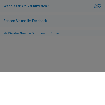
War dieser Artikel hilfreich?
Senden Sie uns Ihr Feedback
NetScaler Secure Deployment Guide
Feedback zur Site
Ihre Datenschutzauswahl
Datenschutz und rechtliche
Bestimmungen
Cookie-Einstellungen
docs.cloud.com