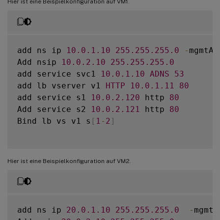
Hier ist eine Beispielkonfiguration auf VM1.
add ns ip 
10.0
.1
.10
255.255
.255
.0
-
mgmtAc
Add nsip 
10.0
.2
.10
255.255
.255
.0
add service svc1 
10.0
.1
.10
ADNS
53
add lb vserver v1 
HTTP
10.0
.1
.11
80
add service s1 
10.0
.2
.120
 http 
80
Add service s2 
10.0
.2
.121
 http 
80
Bind lb vs v1 s
[
1
-
2
]
Hier ist eine Beispielkonfiguration auf VM2.
add ns ip 
20.0
.1
.10
255.255
.255
.0
-
mgmtA