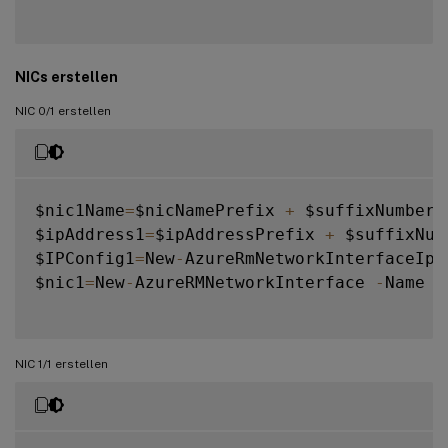
NICs erstellen
NIC 0/1 erstellen
$nic1Name
=
$nicNamePrefix 
+
 $suffixNumber 
$ipAddress1
=
$ipAddressPrefix 
+
 $suffixNumb
$IPConfig1
=
New
-
AzureRmNetworkInterfaceIpC
$nic1
=
New
-
AzureRMNetworkInterface 
-
Name $
NIC 1/1 erstellen