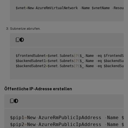
$vnet
=
New
-
AzureRmVirtualNetwork 
-
Name $vnetName 
-
Resourc
Subnetze abrufen.
$frontendSubnet
=
$vnet
.
Subnets
|
?
{
$_
.
Name 
-
eq $frontendSub
$backendSubnet1
=
$vnet
.
Subnets
|
?
{
$_
.
Name 
-
eq $backendSubn
$backendSubnet2
=
$vnet
.
Subnets
|
?
{
$_
.
Name 
-
eq $backendSubn
Öffentliche IP-Adresse erstellen
$pip1
=
New
-
AzureRmPublicIpAddress 
-
Name $p
$pip2
=
New
-
AzureRmPublicIpAddress 
-
Name $p