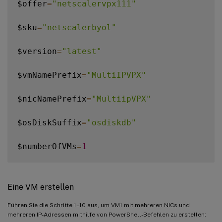
$offer
=
"netscalervpx111"
$sku
=
"netscalerbyol"
$version
=
"latest"
$vmNamePrefix
=
"MultiIPVPX"
$nicNamePrefix
=
"MultiipVPX"
$osDiskSuffix
=
"osdiskdb"
$numberOfVMs
=
1
$ipAddressPrefix
=
"10.0.0."
Eine VM erstellen
$ipAddressPrefix1
=
"10.0.1."
Führen Sie die Schritte 1–10 aus, um VM1 mit mehreren NICs und
mehreren IP-Adressen mithilfe von PowerShell-Befehlen zu erstellen:
$ipAddressPrefix2
=
"10.0.2."