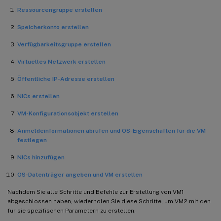
Ressourcengruppe erstellen
$pubIPName1
=
"MultiIP-pip1"
Speicherkonto erstellen
$pubIPName2
=
"MultiIP-pip2"
Verfügbarkeitsgruppe erstellen
Virtuelles Netzwerk erstellen
$IpConfigName1
=
"IPConfig1"
Öffentliche IP-Adresse erstellen
$IPConfigName2
=
"IPConfig-2"
NICs erstellen
$IPConfigName3
=
"IPConfig-3"
VM-Konfigurationsobjekt erstellen
Anmeldeinformationen abrufen und OS-Eigenschaften für die VM
$IPConfigName4
=
"IPConfig-4"
festlegen
NICs hinzufügen
$frontendSubnetName
=
"default"
OS-Datenträger angeben und VM erstellen
$backendSubnetName1
=
"subnet\_1"
Nachdem Sie alle Schritte und Befehle zur Erstellung von VM1
abgeschlossen haben, wiederholen Sie diese Schritte, um VM2 mit den
$backendSubnetName2
=
"subnet\_2"
für sie spezifischen Parametern zu erstellen.