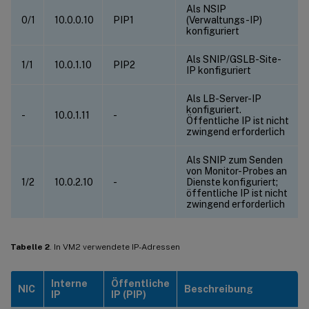
Als NSIP
0/1
10.0.0.10
PIP1
(Verwaltungs-IP)
konfiguriert
Als SNIP/GSLB-Site-
1/1
10.0.1.10
PIP2
IP konfiguriert
Als LB-Server-IP
konfiguriert.
-
10.0.1.11
-
Öffentliche IP ist nicht
zwingend erforderlich
Als SNIP zum Senden
von Monitor-Probes an
1/2
10.0.2.10
-
Dienste konfiguriert;
öffentliche IP ist nicht
zwingend erforderlich
Tabelle 2
. In VM2 verwendete IP-Adressen
Interne
Öffentliche
NIC
Beschreibung
IP
IP (PIP)