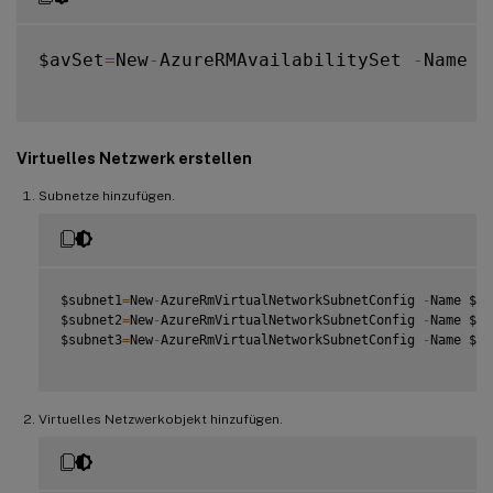
$avSet
=
New
-
AzureRMAvailabilitySet 
-
Name $
Virtuelles Netzwerk erstellen
Subnetze hinzufügen.
$subnet1
=
New
-
AzureRmVirtualNetworkSubnetConfig 
-
Name $fr
$subnet2
=
New
-
AzureRmVirtualNetworkSubnetConfig 
-
Name $ba
$subnet3
=
New
-
AzureRmVirtualNetworkSubnetConfig 
-
Name $ba
Virtuelles Netzwerkobjekt hinzufügen.