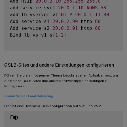
Add nsip 
20.0
.2
.10
255.255
.255
.0
add service svc1 
20.0
.1
.10
ADNS
53
add lb vserver v1 
HTTP
20.0
.1
.11
80
Add service s1 
20.0
.2
.90
 http 
80
Add service s2 
20.0
.2
.91
 http 
80
Bind lb vs v1 s
[
1
-
2
]
GSLB-Sites und andere Einstellungen konfigurieren
Führen Sie die im folgenden Thema beschriebenen Aufgaben aus, um
die beiden GSLB-Sites und andere notwendige Einstellungen zu
konfigurieren:
Global Server Load Balancing
Hier ist eine Beispiel-GSLB-Konfiguration auf VM1 und VM2.