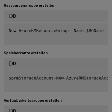
Ressourcengruppe erstellen
$suffixNumber
=
10
New
-
AzureRMResourceGroup 
-
Name $RGName 
-
L
Speicherkonto erstellen
$prmStorageAccount
=
New
-
AzureRMStorageAcco
Verfügbarkeitsgruppe erstellen