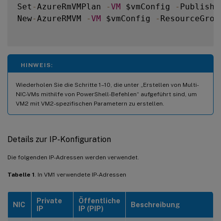
Set
-
AzureRmVMPlan 
-
VM
 $vmConfig 
-
Publishe
New
-
AzureRMVM 
-
VM
 $vmConfig 
-
ResourceGrou
HINWEIS:
Wiederholen Sie die Schritte 1–10, die unter „Erstellen von Multi-
NIC-VMs mithilfe von PowerShell-Befehlen“ aufgeführt sind, um
VM2 mit VM2-spezifischen Parametern zu erstellen.
Details zur IP-Konfiguration
Die folgenden IP-Adressen werden verwendet.
Tabelle 1
. In VM1 verwendete IP-Adressen
Private
Öffentliche
NIC
Beschreibung
IP
IP (PIP)