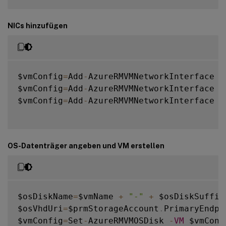
NICs hinzufügen
$vmConfig
=
Add
-
AzureRMVMNetworkInterface 
-
$vmConfig
=
Add
-
AzureRMVMNetworkInterface 
-
$vmConfig
=
Add
-
AzureRMVMNetworkInterface 
-
OS-Datenträger angeben und VM erstellen
$osDiskName
=
$vmName 
+
"-"
+
 $osDiskSuffix

$osVhdUri
=
$prmStorageAccount
.
PrimaryEndpo
$vmConfig
=
Set
-
AzureRMVMOSDisk 
-
VM
 $vmConf