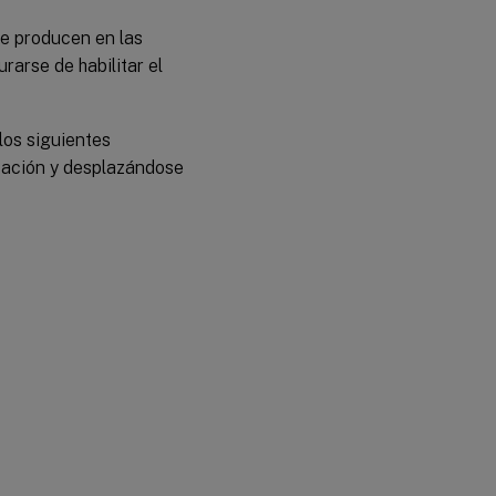
se producen en las
arse de habilitar el
los siguientes
cación y desplazándose