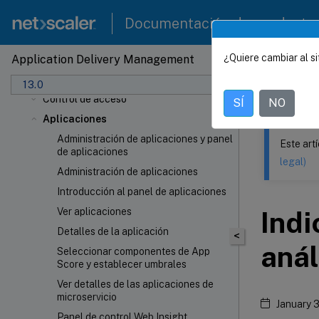
Implementación
Documentación de producto
Configurar
¿Quiere cambiar al si
Application Delivery Management
Actualizar
Este contenid
Autenticación
13.0
NetSca
Control de acceso
SÍ
NO
Aplicaciones
Administración de aplicaciones y panel
Este art
de aplicaciones
legal)
Administración de aplicaciones
Introducción al panel de aplicaciones
Ver aplicaciones
Indi
Detalles de la aplicación
<
anál
Seleccionar componentes de App
Score y establecer umbrales
Ver detalles de las aplicaciones de
microservicio
January 
Panel de control Web Insight