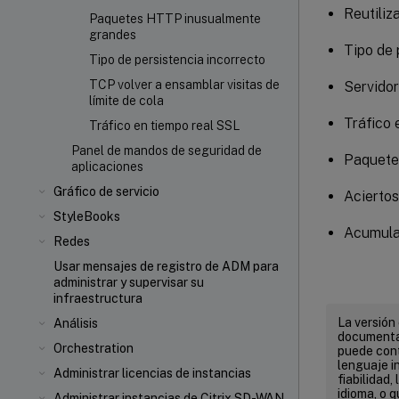
Reutiliz
Paquetes HTTP inusualmente
grandes
Tipo de 
Tipo de persistencia incorrecto
TCP volver a ensamblar visitas de
Servidor
límite de cola
Tráfico 
Tráfico en tiempo real SSL
Panel de mandos de seguridad de
Paquete
aplicaciones
Gráfico de servicio
Aciertos
StyleBooks
Acumula
Redes
Usar mensajes de registro de ADM para
administrar y supervisar su
infraestructura
La versión
Análisis
documentac
Orchestration
puede cont
lenguaje in
Administrar licencias de instancias
fiabilidad,
idioma, o 
Administrar instancias de Citrix SD-WAN