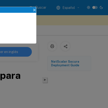
Buscar
Español
×
e sus comentarios aquí
er en inglés
NetScaler Secure
Deployment Guide
 para
>