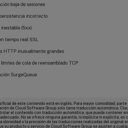
ación baja de sesiones
persistencia incorrecto
 inestable (5xx)
en tiempo real SSL
s HTTP inusualmente grandes
 límites de cola de reensamblado TCP
ción SurgeQueue
 oficial de este contenido está en inglés. Para mayor comodidad, parte 
ión de Cloud Software Group solo tiene traducción automática. Clo
rolar el contenido con traducción automática, que puede contener err
adecuado. No se ofrece ninguna garantía, ni implícita ni explícita, en c
 la idoneidad o la precisión de las traducciones realizadas del original e
que su producto o servicio de Cloud Software Group se ajusten a cualq