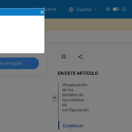
Buscar
Español
×
e sus comentarios aquí
er en inglés
EN ESTE ARTÍCULO
Visualización
de los
detalles de
>
los cambios
de
configuración
Establecer
notificaciones