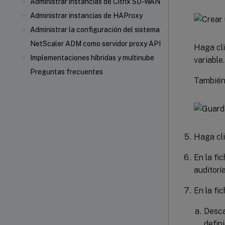
Administrar instancias de Citrix SD-WAN
Administrar instancias de HAProxy
Administrar la configuración del sistema
NetScaler ADM como servidor proxy API
Haga cli
Implementaciones híbridas y multinube
variable.
Preguntas frecuentes
También 
Haga cl
En la fi
auditorí
En la fi
Desca
defin