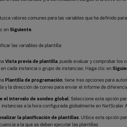
duzca valores comunes para las variables que ha definido para 
ic en
Siguiente
.
cha
Vista previa de plantilla
, puede evaluar y comprobar los 
 en cada instancia o grupo de instancias. Haga clic en
Siguie
cha
Plantilla de programación
, tiene tres opciones para auto
illa y la dirección de correo para enviar el informe de diferenci
ce el intervalo de sondeo global
. Seleccione esta opción para
s instancias a la hora configurada globalmente en NetScaler
nalizar la planificación de plantillas
. Utilice esta opción pa
ecuencia a la que se deben ejecutar las plantillas