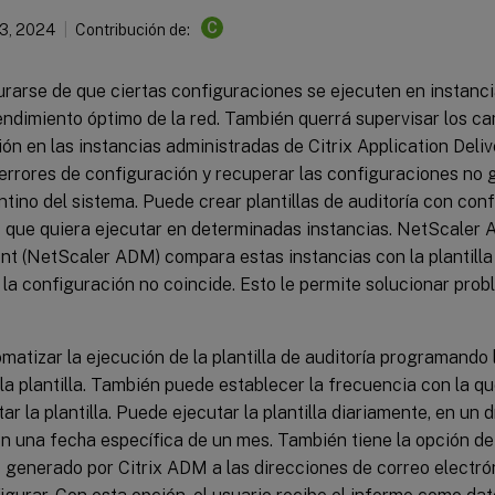
C
3, 2024
Contribución de:
rarse de que ciertas configuraciones se ejecuten en instanci
endimiento óptimo de la red. También querrá supervisar los c
ón en las instancias administradas de Citrix Application Deliv
errores de configuración y recuperar las configuraciones no 
ntino del sistema. Puede crear plantillas de auditoría con con
 que quiera ejecutar en determinadas instancias. NetScaler A
 (NetScaler ADM) compara estas instancias con la plantilla d
 la configuración no coincide. Esto le permite solucionar probl
atizar la ejecución de la plantilla de auditoría programando 
 la plantilla. También puede establecer la frecuencia con la
ar la plantilla. Puede ejecutar la plantilla diariamente, en un 
 una fecha específica de un mes. También tiene la opción de 
s generado por Citrix ADM a las direcciones de correo electr