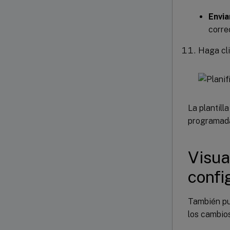
Envia
corre
Haga cl
La plantilla
programada
Visua
confi
También pue
los cambio