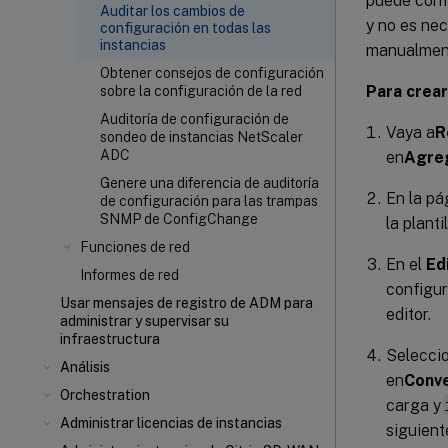
puede confi
Auditar los cambios de
y no es ne
configuración en todas las
instancias
manualmen
Obtener consejos de configuración
Para crear
sobre la configuración de la red
Auditoría de configuración de
Vaya a
R
sondeo de instancias NetScaler
ADC
en
Agre
Genere una diferencia de auditoría
En la pá
de configuración para las trampas
SNMP de ConfigChange
la planti
Funciones de red
En el
Ed
Informes de red
configur
Usar mensajes de registro de ADM para
editor.
administrar y supervisar su
infraestructura
Seleccio
Análisis
en
Conve
Orchestration
carga y
Administrar licencias de instancias
siguient