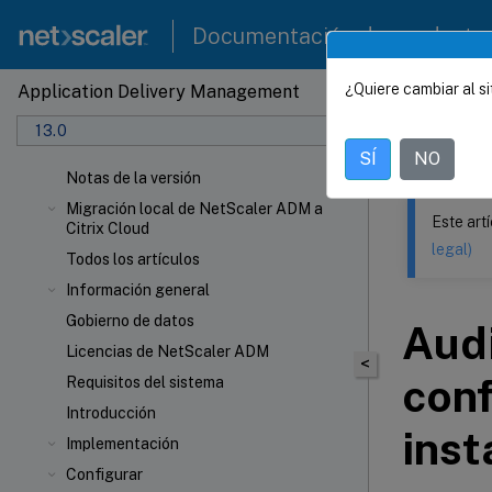
Documentación de producto
¿Quiere cambiar al si
Application Delivery Management
Este contenid
13.0
NetSca
SÍ
NO
Notas de la versión
Migración local de NetScaler ADM a
Este art
Citrix Cloud
legal)
Todos los artículos
Información general
Gobierno de datos
Audi
Licencias de NetScaler ADM
<
conf
Requisitos del sistema
Introducción
inst
Implementación
Configurar