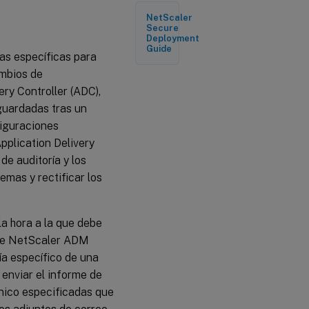
de auditoría
NetScaler
de
Secure
configuración
Deployment
Guide
as específicas para
ambios de
ery Controller (ADC),
guardadas tras un
figuraciones
pplication Delivery
e auditoría y los
emas y rectificar los
la hora a la que debe
 que NetScaler ADM
día específico de una
enviar el informe de
ónico especificadas que