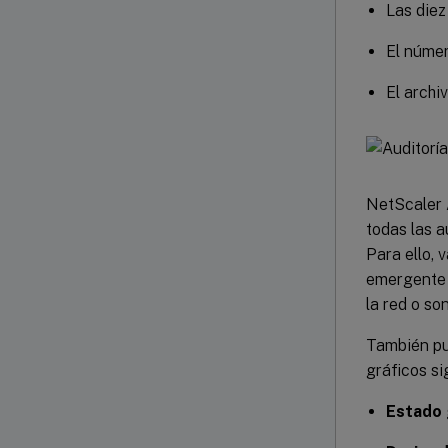
Las diez
El núme
El archi
NetScaler 
todas las 
Para ello, 
emergente
la red o so
También pue
gráficos si
Estado 