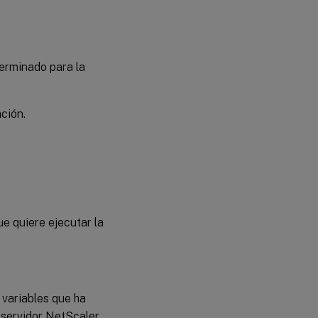
terminado para la
ción.
ue quiere ejecutar la
 variables que ha
l servidor NetScaler