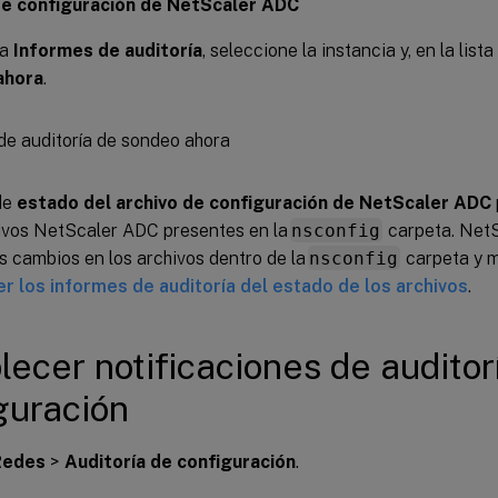
de configuración de NetScaler ADC
na
Informes de auditoría
, seleccione la instancia y, en la lista
ahora
.
 de
estado del archivo de configuración de NetScaler ADC
hivos NetScaler ADC presentes en la
nsconfig
carpeta. NetS
 cambios en los archivos dentro de la
nsconfig
carpeta y m
er los informes de auditoría del estado de los archivos
.
lecer notificaciones de auditor
guración
Redes
>
Auditoría de configuración
.