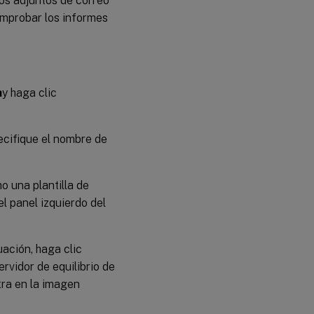
tos adjuntos de correo
omprobar los informes
a
y haga clic
ecifique el nombre de
o una plantilla de
l panel izquierdo del
uación, haga clic
ervidor de equilibrio de
ra en la imagen