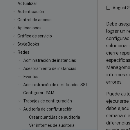
Actualizar
August 2
Autenticación
Control de acceso
Debe asegu
Aplicaciones
lograr un r
Gráfico de servicio
configuraci
StyleBooks
solucionar 
Redes
cierre repe
específicas
Administración de instancias
Management
Asesoramiento de instancias
informes si
Eventos
errores.
Administración de certificados SSL
Configurar IPAM
Puede autom
ejecutarse
Trabajos de configuración
debe ejecut
Auditoría de configuración
semana o en
Crear plantillas de auditoría
diferencia
Ver informes de auditoría