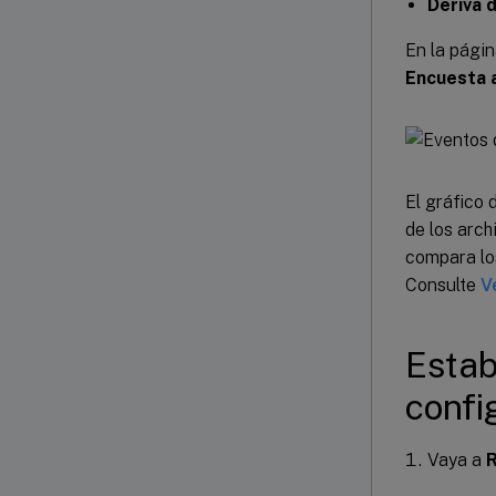
Deriva 
En la pági
Encuesta 
El gráfico
de los arc
compara los
Consulte
V
Estab
confi
Vaya a