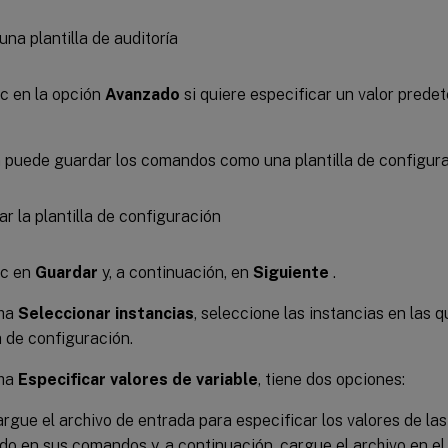
c en la opción
Avanzado
si quiere especificar un valor prede
puede guardar los comandos como una plantilla de configura
ic en
Guardar
y, a continuación, en
Siguiente
.
cha
Seleccionar instancias
, seleccione las instancias en las q
a de configuración.
cha
Especificar valores de variable
, tiene dos opciones:
rgue el archivo de entrada para especificar los valores de las
ido en sus comandos y, a continuación, cargue el archivo en e