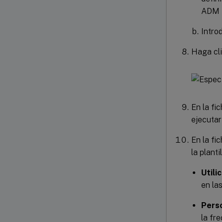
ADM
Intro
Haga cl
En la fi
ejecutar
En la fi
la plant
Utili
en la
Perso
la fr