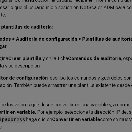
gurar. Con esta opción, el usuario recibe el informe como da
cesario que el usuario inicie sesión en NetScaler ADM para c
te.
 plantillas de auditoría:
edes > Auditoría de configuración > Plantillas de auditorí
gar
.
gina
Crear plantilla
y en la ficha
Comandos de auditoría
, esp
lla y su descripción.
itor de configuración
, escriba los comandos y guárdelos com
ación. También puede arrastrar una plantilla existente desde e
ne los valores que desee convertir en una variable y, a contin
rtir en variable
. Por ejemplo, seleccione la dirección IP del s
ipaddress
haga clic en
Convertir en variable
como se muest
e.