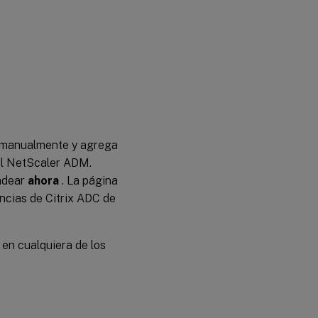
n manualmente y agrega
 al NetScaler ADM.
ndear
ahora
. La página
ancias de Citrix ADC de
 en cualquiera de los