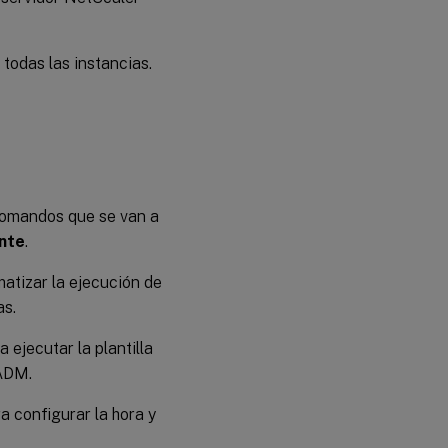
todas las instancias.
comandos que se van a
nte
.
matizar la ejecución de
as.
 ejecutar la plantilla
 ADM.
ra configurar la hora y