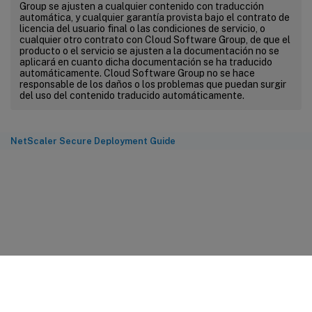
Group se ajusten a cualquier contenido con traducción
automática, y cualquier garantía provista bajo el contrato de
licencia del usuario final o las condiciones de servicio, o
cualquier otro contrato con Cloud Software Group, de que el
producto o el servicio se ajusten a la documentación no se
aplicará en cuanto dicha documentación se ha traducido
automáticamente. Cloud Software Group no se hace
responsable de los daños o los problemas que puedan surgir
del uso del contenido traducido automáticamente.
NetScaler Secure Deployment Guide