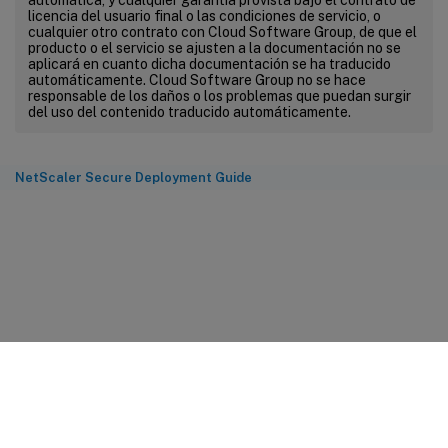
licencia del usuario final o las condiciones de servicio, o
cualquier otro contrato con Cloud Software Group, de que el
producto o el servicio se ajusten a la documentación no se
aplicará en cuanto dicha documentación se ha traducido
automáticamente. Cloud Software Group no se hace
responsable de los daños o los problemas que puedan surgir
del uso del contenido traducido automáticamente.
NetScaler Secure Deployment Guide