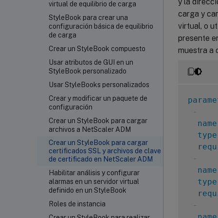
y la direcc
virtual de equilibrio de carga
carga y car
StyleBook para crear una
virtual, o 
configuración básica de equilibrio
de carga
presente e
Crear un StyleBook compuesto
muestra a 
Usar atributos de GUI en un
StyleBook personalizado
Usar StyleBooks personalizados
Crear y modificar un paquete de
parame
configuración
-
Crear un StyleBook para cargar
name
archivos a NetScaler ADM
type
Crear un StyleBook para cargar
requ
certificados SSL y archivos de clave
-
de certificado en NetScaler ADM
name
Habilitar análisis y configurar
type
alarmas en un servidor virtual
definido en un StyleBook
requ
Roles de instancia
-
name
Crear un StyleBook para realizar