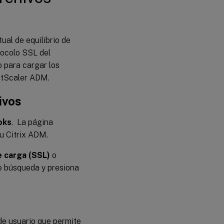
ual de equilibrio de
tocolo SSL del
 para cargar los
NetScaler ADM.
ivos
oks
. La página
u Citrix ADM.
de carga (SSL)
o
e búsqueda y presiona
e usuario que permite