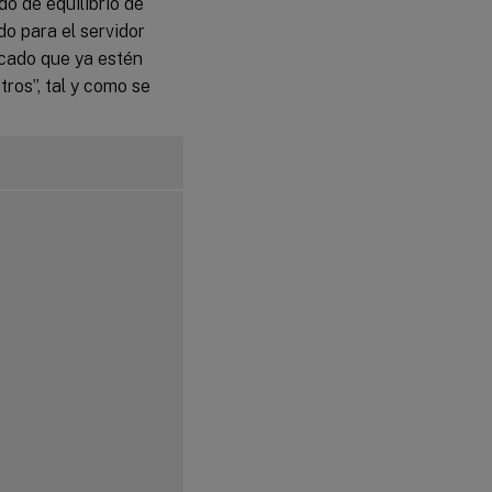
do de equilibrio de
do para el servidor
ficado que ya estén
ros”, tal y como se