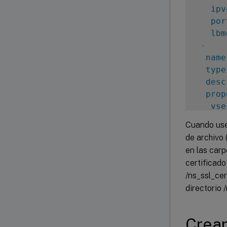
ipv
por
lbm
-
name
type
desc
prop
vse
cer
Cuando use 
-
de archivo 
c
en las carp
c
certificad
s
/ns_ssl_cer
k
directorio
k
Crear