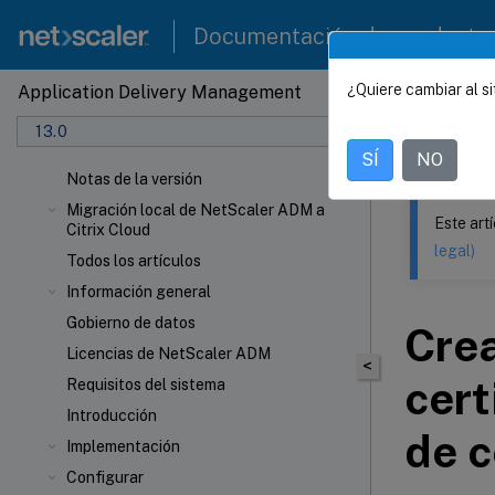
Documentación de producto
¿Quiere cambiar al si
Application Delivery Management
Este contenid
13.0
NetSca
SÍ
NO
Notas de la versión
Migración local de NetScaler ADM a
Este art
Citrix Cloud
legal)
Todos los artículos
Información general
Gobierno de datos
Crea
Licencias de NetScaler ADM
<
cert
Requisitos del sistema
Introducción
de c
Implementación
Configurar