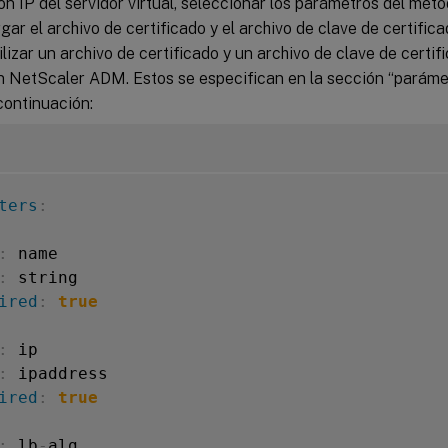
ión IP del servidor virtual, seleccionar los parámetros del méto
gar el archivo de certificado y el archivo de clave de certifica
utilizar un archivo de certificado y un archivo de clave de certi
n NetScaler ADM. Estos se especifican en la sección “parámet
continuación:
ters
:
:
 name

:
 string

ired
:
true
:
 ip

:
 ipaddress

ired
:
true
:
 lb
-
alg
