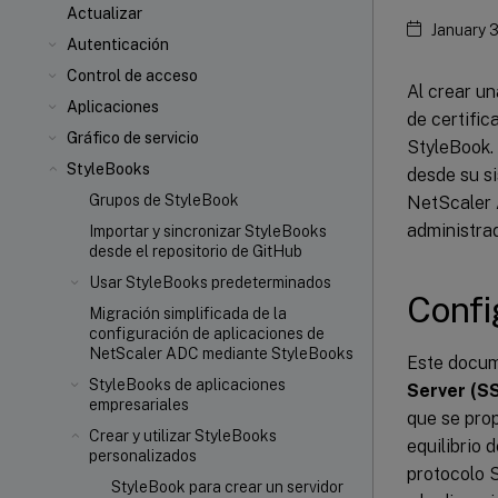
Actualizar
January 
Autenticación
Control de acceso
Al crear un
Aplicaciones
de certific
Gráfico de servicio
StyleBook. 
StyleBooks
desde su s
Grupos de StyleBook
NetScaler 
administra
Importar y sincronizar StyleBooks
desde el repositorio de GitHub
Usar StyleBooks predeterminados
Confi
Migración simplificada de la
configuración de aplicaciones de
NetScaler ADC mediante StyleBooks
Este docume
StyleBooks de aplicaciones
Server (S
empresariales
que se prop
Crear y utilizar StyleBooks
equilibrio 
personalizados
protocolo 
StyleBook para crear un servidor