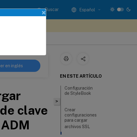
Buscar
Español
×
e sus comentarios aquí
er en inglés
EN ESTE ARTÍCULO
Configuración
rgar
de StyleBook
>
 de clave
Crear
configuraciones
r ADM
para cargar
archivos SSL
Crea su