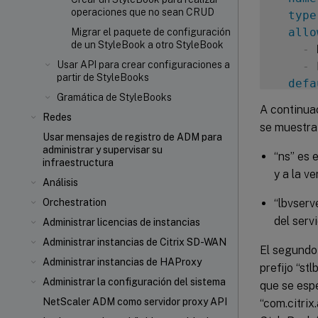
operaciones que no sean CRUD
type
allo
Migrar el paquete de configuración
de un StyleBook a otro StyleBook
-
 
Usar API para crear configuraciones a
-
 
partir de StyleBooks
defa
Gramática de StyleBooks
-
A continua
name
Redes
se muestra 
labe
Usar mensajes de registro de ADM para
administrar y supervisar su
desc
“ns” es 
infraestructura
type
y a la v
Análisis
-
name
“lbvserv
Orchestration
labe
del serv
Administrar licencias de instancias
desc
Administrar instancias de Citrix SD-WAN
El segundo 
type
Administrar instancias de HAProxy
prefijo “st
Administrar la configuración del sistema
que se espe
NetScaler ADM como servidor proxy API
“com.citrix