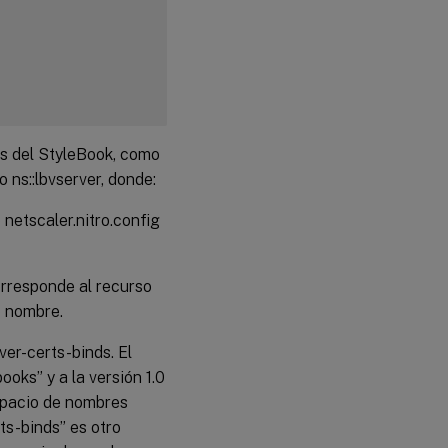
s del StyleBook, como
 ns::lbvserver, donde:
e file"
 netscaler.nitro.config
orresponde al recurso
o nombre.
cate's private key file"
ver-certs-binds. El
ooks” y a la versión 1.0
espacio de nombres
ts-binds” es otro