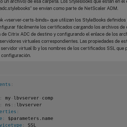
(o un archivo) de esa carpeta. Los StyleBooks que están en e
x.adc.stylebooks” se envían como parte de NetScaler ADM.
k «vserver-certs-binds» que utilizan los StyleBooks definidos 
figurar fácilmente los certificados cargando los archivos de 
a de Citrix ADC de destino y configurando el enlace de los arc
 servidores virtuales correspondientes. Las propiedades de e
servidor virtual lb y los nombres de los certificados SSL que 
 configuración.
ents
:
:
 my
-
lbvserver
-
comp

:
 ns
:
:
lbvserver

erties
:
e
:
 $parameters.name

vicetype
:
 SSL
