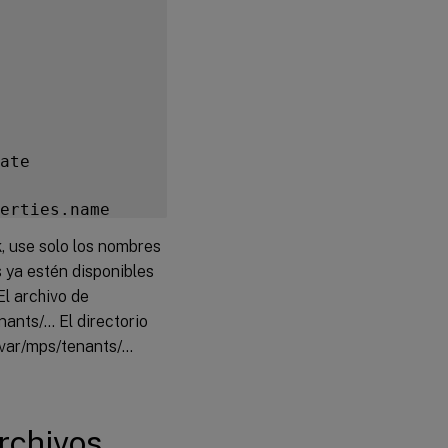
ate

erties.name

, use solo los nombres
s ya estén disponibles
El archivo de
ants/… El directorio
 /var/mps/tenants/…
rchivos