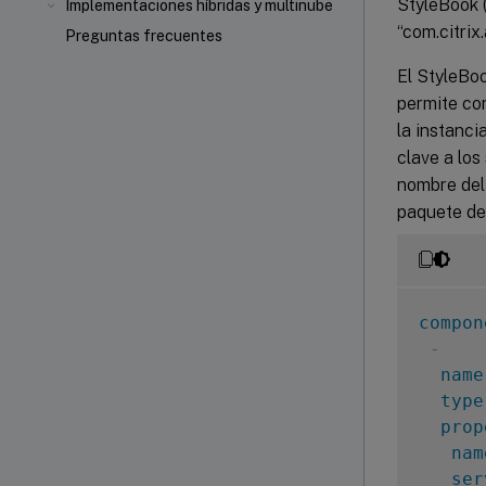
StyleBook 
Implementaciones híbridas y multinube
“com.citri
Preguntas frecuentes
El StyleBoo
permite con
la instanci
clave a los
nombre del 
paquete de
compon
-
name
type
prop
nam
ser