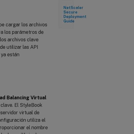
StyleBook
NetScaler
Secure
Deployment
Guide
be cargar los archivos
era los parámetros de
los archivos clave
 utilizar las API
 ya están
ad Balancing Virtual
clave. El StyleBook
ervidor virtual de
figuración utiliza el
proporcionar el nombre