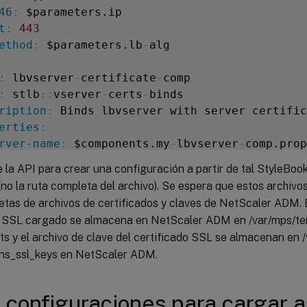
46
:
 $parameters.ip

t
:
443
ethod
:
 $parameters.lb
-
alg

:
 lbvserver
-
certificate
-
comp

:
 stlb
:
:
vserver
-
certs
-
binds

ription
:
 Binds lbvserver with server certific
erties
:
rver-name
:
 $components.my
-
lbvserver
-
comp.prop
tificates
:
la API para crear una configuración a partir de tal StyleBook
(no la ruta completa del archivo). Se espera que estos archivo
ert-name
:
 $parameters.name + "
-
lb
-
cert"

etas de archivos de certificados y claves de NetScaler ADM. 
ert-file
:
 $parameters.certificate

o SSL cargado se almacena en NetScaler ADM en /var/mps/ten
sl-inform
:
 PEM

ts y el archivo de clave del certificado SSL se almacenan en
ey-name
:
 $parameters.name + "
-
key"

 /ns_ssl_keys en NetScaler ADM.
ey-file
:
 $parameters.key

 configuraciones para cargar a