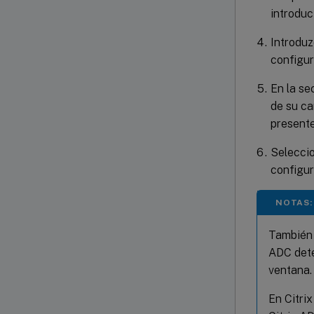
introduc
Introduz
configur
En la s
de su ca
presente
Seleccio
configur
NOTAS:
También 
ADC dete
ventana.
En Citri