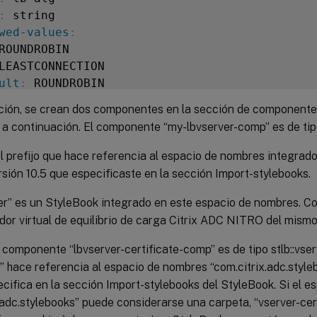
:
 string

wed-values
:
ROUNDROBIN

LEASTCONNECTION

ult
:
 ROUNDROBIN

ción, se crean dos componentes en la sección de componente
:
 certificate

a continuación. El componente “my-lbvserver-comp” es de tipo
l
:
"SSL Certificate File"
ription
:
"The file name of the SSL certificat
el prefijo que hace referencia al espacio de nombres integrado
:
 certfile

ersión 10.5 que especificaste en la sección Import-stylebooks.
:
 key

er” es un StyleBook integrado en este espacio de nombres. C
l
:
"SSL Certificate Key File"
idor virtual de equilibrio de carga Citrix ADC NITRO del mism
ription
:
"The file name of the server certifi
componente “lbvserver-certificate-comp” es de tipo stlb::vser
:
 keyfile

lb” hace referencia al espacio de nombres “com.citrix.adc.styleb
cifica en la sección Import-stylebooks del StyleBook. Si el 
.adc.stylebooks” puede considerarse una carpeta, “vserver-cer