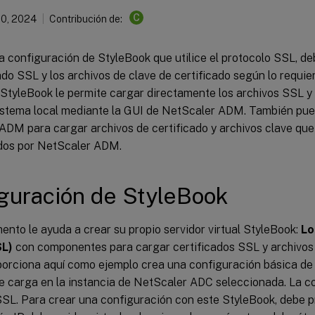
C
30, 2024
Contribución de:
a configuración de StyleBook que utilice el protocolo SSL, de
ado SSL y los archivos de clave de certificado según lo requi
StyleBook le permite cargar directamente los archivos SSL y 
istema local mediante la GUI de NetScaler ADM. También puede
ADM para cargar archivos de certificado y archivos clave que
dos por NetScaler ADM.
guración de StyleBook
nto le ayuda a crear su propio servidor virtual StyleBook:
Lo
SL)
con componentes para cargar certificados SSL y archivos 
orciona aquí como ejemplo crea una configuración básica de s
de carga en la instancia de NetScaler ADC seleccionada. La con
SSL. Para crear una configuración con este StyleBook, debe 