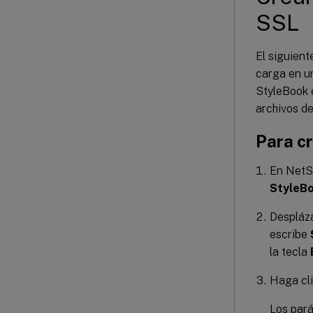
SSL
El siguient
carga en u
StyleBook 
archivos de
Para cr
En NetS
StyleB
Despláza
escribe
la tecla
Haga cli
Los pará