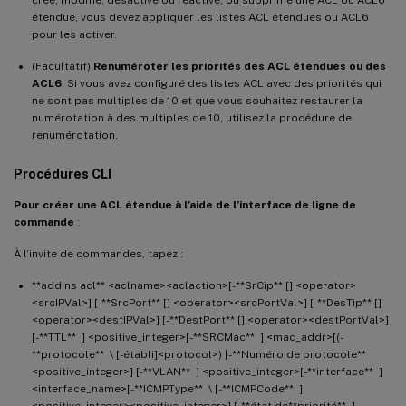
étendue, vous devez appliquer les listes ACL étendues ou ACL6
pour les activer.
(Facultatif)
Renuméroter les priorités des ACL étendues ou des
ACL6
. Si vous avez configuré des listes ACL avec des priorités qui
ne sont pas multiples de 10 et que vous souhaitez restaurer la
numérotation à des multiples de 10, utilisez la procédure de
renumérotation.
Procédures CLI
Pour créer une ACL étendue à l’aide de l’interface de ligne de
commande
:
À l’invite de commandes, tapez :
**add ns acl** <aclname><aclaction>[-**SrCip** [] <operator>
<srcIPVal>] [-**SrcPort** [] <operator><srcPortVal>] [-**DesTip** []
<operator><destIPVal>] [-**DestPort** [] <operator><destPortVal>]
[-**TTL** ] <positive_integer>[-**SRCMac** ] <mac_addr>[(-
**protocole** \ [-établi]<protocol>) | -**Numéro de protocole**
<positive_integer>] [-**VLAN** ] <positive_integer>[-**interface** ]
<interface_name>[-**ICMPType** \ [-**ICMPCode** ]
<positive_integer><positive_integer>] [-**état de**priorité** ]