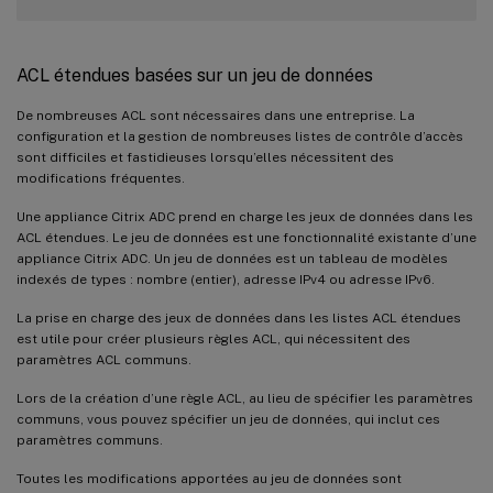
    destIPv6

ACL étendues basées sur un jeu de données
srcMac
:
De nombreuses ACL sont nécessaires dans une entreprise. La
configuration et la gestion de nombreuses listes de contrôle d’accès
Protocol
:
sont difficiles et fastidieuses lorsqu’elles nécessitent des
modifications fréquentes.
Vlan
:
                                
Une appliance Citrix ADC prend en charge les jeux de données dans les
ACL étendues. Le jeu de données est une fonctionnalité existante d’une
    Active Status
:
ENABLED
               
appliance Citrix ADC. Un jeu de données est un tableau de modèles
indexés de types : nombre (entier), adresse IPv4 ou adresse IPv6.
Priority
:
10
La prise en charge des jeux de données dans les listes ACL étendues
est utile pour créer plusieurs règles ACL, qui nécessitent des
TTL
:
paramètres ACL communs.
Lors de la création d’une règle ACL, au lieu de spécifier les paramètres
    Forward Session
:
NO
communs, vous pouvez spécifier un jeu de données, qui inclut ces
paramètres communs.
Stateful
:
YES
Toutes les modifications apportées au jeu de données sont