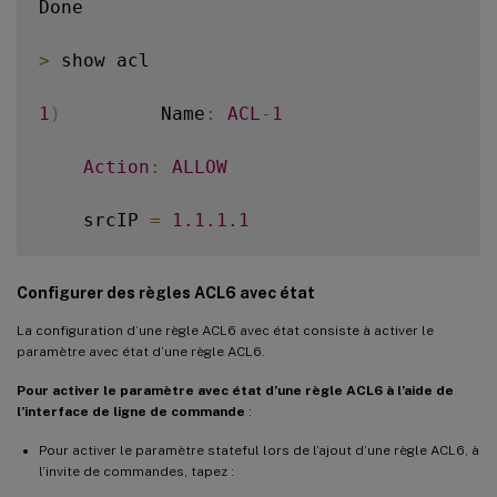
Done

>
 show acl

1
)
         Name
:
ACL
-
1
Action
:
ALLOW
    srcIP 
=
1.1
.1
.1
    destIP

Configurer des règles ACL6 avec état
srcMac
:
La configuration d’une règle ACL6 avec état consiste à activer le
paramètre avec état d’une règle ACL6.
Protocol
:
Pour activer le paramètre avec état d’une règle ACL6 à l’aide de
l’interface de ligne de commande
:
Vlan
:
                                
Pour activer le paramètre stateful lors de l’ajout d’une règle ACL6, à
l’invite de commandes, tapez :
    Active Status
:
ENABLED
               