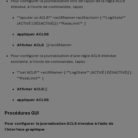
Pour configurer la journalisation lors de l’ajout de la règle ACL6
étendue, à l’invite de commandes, tapez :
**ajouter un ACL6** <acl6Name><acl6action> [-**LogState**
(ACTIVÉ | DÉSACTIVÉ)] [-**RateLimit** ]
appliquer ACLS6
Afficher ACL6
[]<acl6Name>
Pour configurer la journalisation d’une règle ACL6 étendue
existante, à l’invite de commandes, tapez :
**set ACL6** <acl6Name> [-**LogState** (ACTIVÉ | DÉSACTIVÉ)] [-
**RateLimit** ]
Afficher ACL6
[]
appliquer ACLS6
Procédures GUI
Pour configurer la journalisation ACL6 étendue à l’aide de
l’interface graphique
: