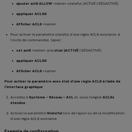
ajouter acl6 ALLOW
<name>-stateful (ACTIVÉ | DÉSACTIVÉ)
Priority
:
10
appliquer ACLS6
Afficher ACL6
<name>
TTL
:
Pour activer le paramètre stateful d’une règle ACL6 existante, à
    Log Status
:
DISABLED
l’invite de commandes, tapez :
set acl6
<name>- avec
état (ACTIVÉ
| DÉSACTIVÉ)
    Forward Session
:
NO
appliquer ACLS6
Stateful
:
YES
Afficher ACL6
<name>
Pour activer le paramètre avec état d’une règle ACL6 à l’aide de
l’interface graphique
:
Accédez à
Système
>
Réseau
>
ACL
et, sous l’onglet
ACL6s
étendus
.
Activez le paramètre
Stateful
lors de l’ajout ou de la modification
d’une règle ACL6 existante.
Exemple de configuration