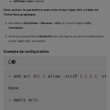
Afficher l’acl
<name>
Pour activer le paramètre avec état d’une règle ACL à l’aide de
l’interface graphique
:
Accédez à
Système
>
Réseau
>
ACL
et, sous l’onglet
ACL
étendues
.
Activez le paramètre
Stateful
lors de l’ajout ou de la modification
d’une règle ACL existante.
Exemple de configuration
>
 add acl 
ACL
-
1
 allow 
-
srciP 
1.1
.1
.1
-
sta
Done

>
 apply acls
