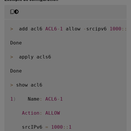
>
  add acl6 
ACL6
-
1
 allow 
-
srcipv6 
1000
:
:
1
Done

>
  apply acls6

Done

>
 show acl6

1
)
    Name
:
ACL6
-
1
Action
:
ALLOW
    srcIPv6 
=
1000
:
:
1