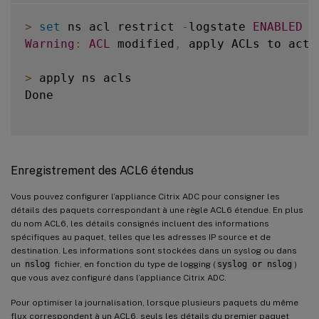
>
set
 ns acl restrict 
-
logstate 
ENABLED
-
Warning
:
ACL
 modified
,
 apply ACLs to acti
>
 apply ns acls

Done

Enregistrement des ACL6 étendus
Vous pouvez configurer l’appliance Citrix ADC pour consigner les
détails des paquets correspondant à une règle ACL6 étendue. En plus
du nom ACL6, les détails consignés incluent des informations
spécifiques au paquet, telles que les adresses IP source et de
destination. Les informations sont stockées dans un syslog ou dans
un
nslog
fichier, en fonction du type de logging (
syslog or nslog
)
que vous avez configuré dans l’appliance Citrix ADC.
Pour optimiser la journalisation, lorsque plusieurs paquets du même
flux correspondent à un ACL6, seuls les détails du premier paquet