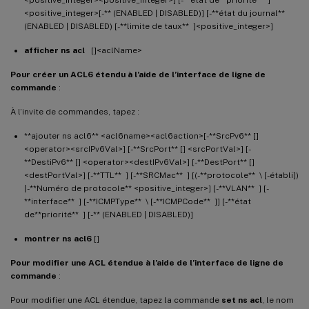
<positive_integer>[-** (ENABLED | DISABLED)] [-**état du journal**
(ENABLED | DISABLED) [-**limite de taux** ]<positive_integer>]
afficher ns acl
[]<aclName>
Pour créer un ACL6 étendu à l’aide de l’interface de ligne de
commande
:
À l’invite de commandes, tapez :
**ajouter ns acl6** <acl6name><acl6action>[-**SrcPv6** []
<operator><srcIPv6Val>] [-**SrcPort** [] <srcPortVal>] [-
**DestiPv6** [] <operator><destIPv6Val>] [-**DestPort** []
<destPortVal>] [-**TTL** ] [-**SRCMac** ] [(-**protocole** \ [-établi])
| -**Numéro de protocole** <positive_integer>] [-**VLAN** ] [-
**interface** ] [-**ICMPType** \ [-**ICMPCode** ]] [-**état
de**priorité** ] [-** (ENABLED | DISABLED)]
montrer ns acl6
[]
Pour modifier une ACL étendue à l’aide de l’interface de ligne de
commande
:
Pour modifier une ACL étendue, tapez la commande
set ns acl
, le nom