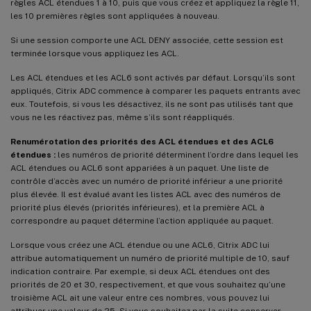
règles ACL étendues 1 à 10, puis que vous créez et appliquez la règle 11,
les 10 premières règles sont appliquées à nouveau.
Si une session comporte une ACL DENY associée, cette session est
terminée lorsque vous appliquez les ACL.
Les ACL étendues et les ACL6 sont activés par défaut. Lorsqu’ils sont
appliqués, Citrix ADC commence à comparer les paquets entrants avec
eux. Toutefois, si vous les désactivez, ils ne sont pas utilisés tant que
vous ne les réactivez pas, même s’ils sont réappliqués.
Renumérotation des priorités des ACL étendues et des ACL6
étendues :
les numéros de priorité déterminent l’ordre dans lequel les
ACL étendues ou ACL6 sont appariées à un paquet. Une liste de
contrôle d’accès avec un numéro de priorité inférieur a une priorité
plus élevée. Il est évalué avant les listes ACL avec des numéros de
priorité plus élevés (priorités inférieures), et la première ACL à
correspondre au paquet détermine l’action appliquée au paquet.
Lorsque vous créez une ACL étendue ou une ACL6, Citrix ADC lui
attribue automatiquement un numéro de priorité multiple de 10, sauf
indication contraire. Par exemple, si deux ACL étendues ont des
priorités de 20 et 30, respectivement, et que vous souhaitez qu’une
troisième ACL ait une valeur entre ces nombres, vous pouvez lui
attribuer une valeur de 25. Si vous souhaitez par la suite conserver