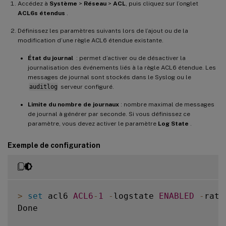
Accédez à
Système
>
Réseau
>
ACL
, puis cliquez sur l’onglet
ACL6s étendus
.
Définissez les paramètres suivants lors de l’ajout ou de la
modification d’une règle ACL6 étendue existante.
État du journal
: permet d’activer ou de désactiver la
journalisation des événements liés à la règle ACL6 étendue. Les
messages de journal sont stockés dans le Syslog ou le
auditlog
serveur configuré.
Limite du nombre de journaux
: nombre maximal de messages
de journal à générer par seconde. Si vous définissez ce
paramètre, vous devez activer le paramètre
Log State
.
Exemple de configuration
>
set
 acl6 
ACL6
-
1
-
logstate 
ENABLED
-
rate
Done
