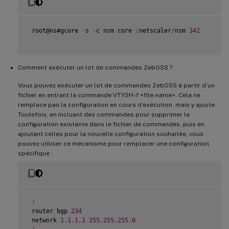
 root@ns#gcore 
-
s 
-
c nsm
.
core 
/
netscaler
/
nsm 
342
Comment exécuter un lot de commandes ZebOSS ?
Vous pouvez exécuter un lot de commandes ZebOSS à partir d’un
fichier en entrant la commande VTYSH -f <file-name>. Cela ne
remplace pas la configuration en cours d’exécution, mais y ajoute.
Toutefois, en incluant des commandes pour supprimer la
configuration existante dans le fichier de commandes, puis en
ajoutant celles pour la nouvelle configuration souhaitée, vous
pouvez utiliser ce mécanisme pour remplacer une configuration
spécifique :
!
 router bgp 
234
 network 
1.1
.1
.1
255.255
.255
.0