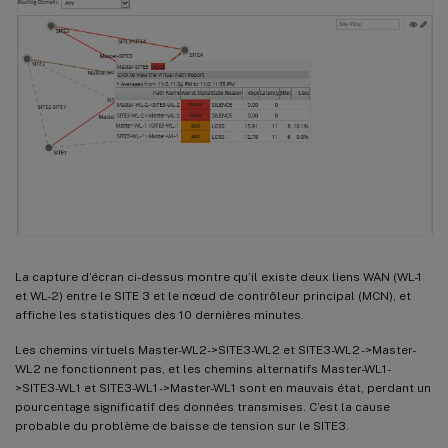
La capture d’écran ci-dessus montre qu’il existe deux liens WAN (WL-1
et WL-2) entre le SITE 3 et le nœud de contrôleur principal (MCN), et
affiche les statistiques des 10 dernières minutes.
Les chemins virtuels Master-WL2->SITE3-WL2 et SITE3-WL2 ->Master-
WL2 ne fonctionnent pas, et les chemins alternatifs Master-WL1-
>SITE3-WL1 et SITE3-WL1 ->Master-WL1 sont en mauvais état, perdant un
pourcentage significatif des données transmises. C’est la cause
probable du problème de baisse de tension sur le SITE3.