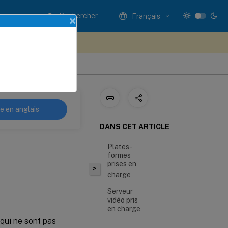
Rechercher
Français
×
ez votre avis ici
re en anglais
DANS CET ARTICLE
Plates-
formes
prises en
>
charge
Serveur
vidéo pris
en charge
qui ne sont pas