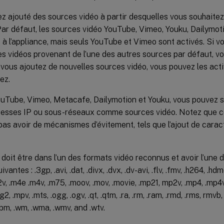
z ajouté des sources vidéo à partir desquelles vous souhaitez
Par défaut, les sources vidéo YouTube, Vimeo, Youku, Dailymo
 à l’appliance, mais seuls YouTube et Vimeo sont activés. Si v
s vidéos provenant de l’une des autres sources par défaut, vo
vous ajoutez de nouvelles sources vidéo, vous pouvez les act
ez.
uTube, Vimeo, Metacafe, Dailymotion et Youku, vous pouvez sp
resses IP ou sous-réseaux comme sources vidéo. Notez que c
pas avoir de mécanismes d’évitement, tels que l’ajout de carac
 doit être dans l’un des formats vidéo reconnus et avoir l’une 
ivantes : .3gp, .avi, .dat, .divx, .dvx, .dv-avi, .flv, .fmv, .h264, .hd
2v, .m4e .m4v, .m75, .moov, .mov, .movie, .mp21, mp2v, .mp4, .mp
 .mpv, .mts, .ogg, .ogv, .qt, .qtm, .ra, .rm, .ram, .rmd, .rms, rmvb, .r
ebm, .wm, .wma, .wmv, and .wtv.