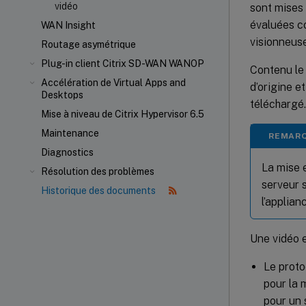
vidéo
sont mises 
évaluées c
WAN Insight
visionneus
Routage asymétrique
Plug-in client Citrix SD-WAN WANOP
Contenu le 
Accélération de Virtual Apps and
d’origine e
Desktops
téléchargé.
Mise à niveau de Citrix Hypervisor 6.5
Maintenance
REMAR
Diagnostics
La mise 
Résolution des problèmes
serveur 
Historique des documents
l’applia
Une vidéo e
Le proto
pour la 
pour un 