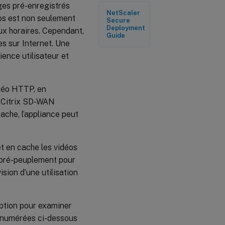
ges pré-enregistrés
Modes de
NetScaler
déploiement
os est non seulement
Secure
pris en
Deployment
aux horaires. Cependant,
charge
Guide
s sur Internet. Une
Considérations
ence utilisateur et
relatives à
l’utilisation de
la fonction de
mise en cache
idéo HTTP, en
vidéo
ce Citrix SD-WAN
ache, l’appliance peut
et en cache les vidéos
e pré-peuplement pour
sion d’une utilisation
eption pour examiner
énumérées ci-dessous