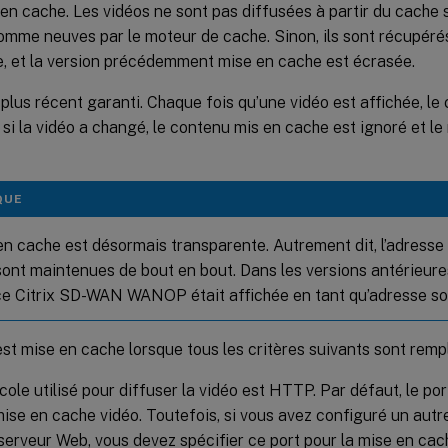
en cache. Les vidéos ne sont pas diffusées à partir du cache s
omme neuves par le moteur de cache. Sinon, ils sont récupéré
e, et la version précédemment mise en cache est écrasée.
plus récent garanti. Chaque fois qu’une vidéo est affichée, le 
t si la vidéo a changé, le contenu mis en cache est ignoré et 
QUE
en cache est désormais transparente. Autrement dit, l’adresse 
sont maintenues de bout en bout. Dans les versions antérieures
nce Citrix SD-WAN WANOP était affichée en tant qu’adresse so
st mise en cache lorsque tous les critères suivants sont rempl
cole utilisé pour diffuser la vidéo est HTTP. Par défaut, le po
mise en cache vidéo. Toutefois, si vous avez configuré un autr
serveur Web, vous devez spécifier ce port pour la mise en cac