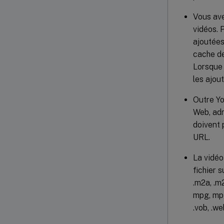
Vous ave
vidéos. 
ajoutées
cache de
Lorsque 
les ajout
Outre Yo
Web, ad
doivent 
URL.
La vidéo
fichier su
.m2a, .m
mpg, mpg2,
.vob, .w