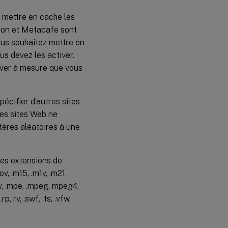
 mettre en cache les
tion et Metacafe sont
ous souhaitez mettre en
us devez les activer.
iver à mesure que vous
écifier d’autres sites
es sites Web ne
tères aléatoires à une
des extensions de
mov, .m15, .m1v, .m21,
4v, .mpe, .mpeg, mpeg4,
p, rv, .swf, .ts, .vfw,