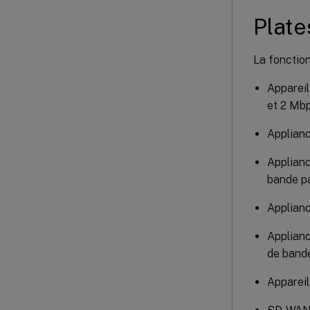
Plate
La fonction
Apparei
et 2 Mbp
Applian
Applian
bande p
Applian
Applian
de band
Apparei