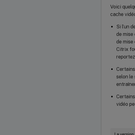
Voici quelq
cache vidé
Si l’un 
de mise 
de mise 
Citrix fo
reportez
Certains
selon le
entraîne
Certains
vidéo pe
La version