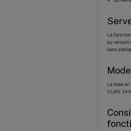
SD-WAN
Serve
La fonction
ou version 
liens stati
Modes
La mise en 
VLAN, Virtu
Consid
fonct