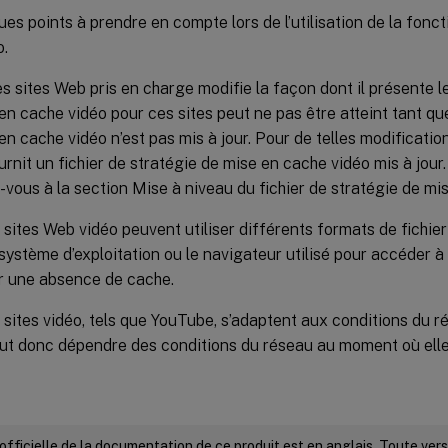
ues points à prendre en compte lors de l’utilisation de la fonc
o.
des sites Web pris en charge modifie la façon dont il présente l
en cache vidéo pour ces sites peut ne pas être atteint tant que
en cache vidéo n’est pas mis à jour. Pour de telles modificatio
urnit un fichier de stratégie de mise en cache vidéo mis à jour. P
-vous à la section Mise à niveau du fichier de stratégie de mi
 sites Web vidéo peuvent utiliser différents formats de fichie
 système d’exploitation ou le navigateur utilisé pour accéder à 
r une absence de cache.
 sites vidéo, tels que YouTube, s’adaptent aux conditions du ré
ut donc dépendre des conditions du réseau au moment où elle
 officielle de la documentation de ce produit est en anglais. Toute ve