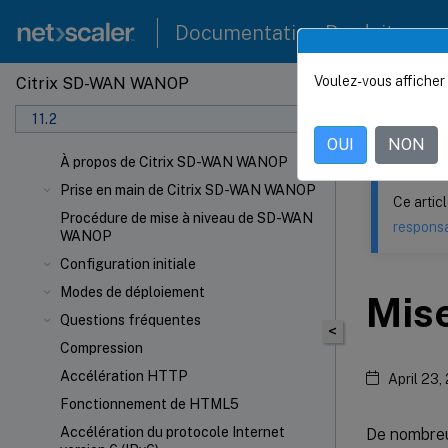
Documentation Produit
Voulez-vous afficher 
Citrix SD-WAN WANOP
Ce contenu a 
11.2
Citrix
OUI
NON
À propos de Citrix SD-WAN WANOP
Prise en main de Citrix SD-WAN WANOP
Ce artic
Procédure de mise à niveau de SD-WAN
responsa
WANOP
Configuration initiale
Modes de déploiement
Mise
Questions fréquentes
<
Compression
Accélération HTTP
April 23,
Fonctionnement de HTML5
Accélération du protocole Internet
De nombreus