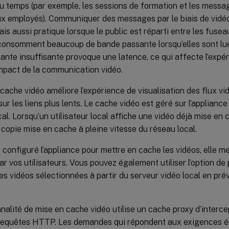
u temps (par exemple, les sessions de formation et les messa
ux employés). Communiquer des messages par le biais de vidé
ais aussi pratique lorsque le public est réparti entre les fuse
 consomment beaucoup de bande passante lorsqu’elles sont lue
nte insuffisante provoque une latence, ce qui affecte l’expéri
impact de la communication vidéo.
cache vidéo améliore l’expérience de visualisation des flux v
 sur les liens plus lents. Le cache vidéo est géré sur l’applian
. Lorsqu’un utilisateur local affiche une vidéo déjà mise en c
 copie mise en cache à pleine vitesse du réseau local.
 configuré l’appliance pour mettre en cache les vidéos, elle m
ar vos utilisateurs. Vous pouvez également utiliser l’option d
es vidéos sélectionnées à partir du serveur vidéo local en prévi
nalité de mise en cache vidéo utilise un cache proxy d’interc
 requêtes HTTP. Les demandes qui répondent aux exigences 