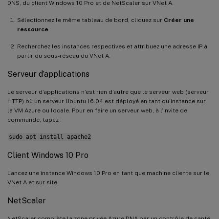
DNS, du client Windows 10 Pro et de NetScaler sur VNet A.
Sélectionnez le même tableau de bord, cliquez sur
Créer une
ressource
.
Recherchez les instances respectives et attribuez une adresse IP à
partir du sous-réseau du VNet A.
Serveur d’applications
Le serveur d’applications n’est rien d’autre que le serveur web (serveur
HTTP) où un serveur Ubuntu 16.04 est déployé en tant qu’instance sur
la VM Azure ou locale. Pour en faire un serveur web, à l’invite de
commande, tapez :
sudo apt install apache2
Client Windows 10 Pro
Lancez une instance Windows 10 Pro en tant que machine cliente sur le
VNet A et sur site.
NetScaler
NetScaler complète la zone privée Azure DNA par un contrôle de santé