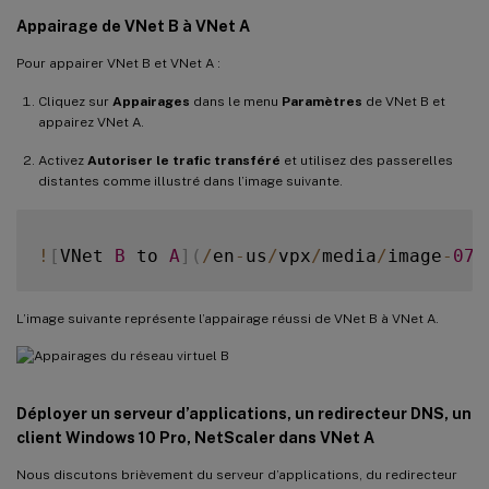
Appairage de VNet B à VNet A
Pour appairer VNet B et VNet A :
Cliquez sur
Appairages
dans le menu
Paramètres
de VNet B et
appairez VNet A.
Activez
Autoriser le trafic transféré
et utilisez des passerelles
distantes comme illustré dans l’image suivante.
!
[
VNet 
B
 to 
A
]
(
/
en
-
us
/
vpx
/
media
/
image
-
07
.
L’image suivante représente l’appairage réussi de VNet B à VNet A.
Déployer un serveur d’applications, un redirecteur DNS, un
client Windows 10 Pro, NetScaler dans VNet A
Nous discutons brièvement du serveur d’applications, du redirecteur