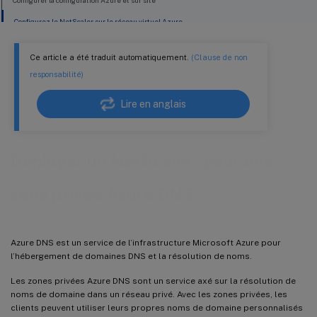
Configurer la configuration Azure et sur site
Configurez le NetScaler sur le réseau virtuel Azure
Ce article a été traduit automatiquement.
(Clause de non
responsabilité)
Lire en anglais
®
Déployer un NetScaler
pour une
zone privée Azure DNS
Azure DNS est un service de l’infrastructure Microsoft Azure pour
l’hébergement de domaines DNS et la résolution de noms.
Les zones privées Azure DNS sont un service axé sur la résolution de
noms de domaine dans un réseau privé. Avec les zones privées, les
clients peuvent utiliser leurs propres noms de domaine personnalisés