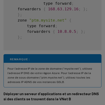
               type forward
;
    forwarders 
{
168.63
.129
.16
;
}
;
}
;
    zone 
"ptm.mysite.net"
{
        type forward
;
        forwarders 
{
10.8
.0
.5
;
}
;
}
;
REMARQUE :
Pour l’adresse IP de la zone de domaine (“mysite.net”), utilisez
l’adresse IP DNS de votre région Azure. Pour l’adresse IP de la
zone de sous-domaine (“ptm.mysite.net”), utilisez toutes les
adresses IP ADNS de vos instances GSLB.
Déployer un serveur d’applications et un redirecteur DNS
si des clients se trouvent dans le VNet B