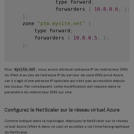
               type forward
;
               forwarders 
{
10.8
.0
.6
;
}
;
}
;
    zone 
"ptm.mysite.net"
{
        type forward
;
        forwarders 
{
10.8
.0
.5
;
}
;
}
;
Pour
mysite.net
, nous avons attribué l’adresse IP du redirecteur DNS
du VNet A au lieu de l’adresse IP du serveur de zone DNS privé Azure,
car il s’agit d’une adresse IP spéciale qui n’est pas accessible depuis
les locaux. Par conséquent, cette modification est requise dans le
paramètre du redirecteur DNS sur site.
Configurez le NetScaler sur le réseau virtuel Azure
Comme indiqué dans la topologie, déployez le NetScaler sur le réseau
virtuel Azure (VNet A dans ce cas) et accédez-y via l’interface graphique
du NetScaler.