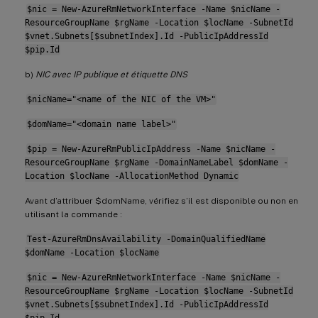
$nic = New-AzureRmNetworkInterface -Name $nicName -
ResourceGroupName $rgName -Location $locName -SubnetId
$vnet.Subnets[$subnetIndex].Id -PublicIpAddressId
$pip.Id
b)
NIC avec IP publique et étiquette DNS
$nicName="<name of the NIC of the VM>"
$domName="<domain name label>"
$pip = New-AzureRmPublicIpAddress -Name $nicName -
ResourceGroupName $rgName -DomainNameLabel $domName -
Location $locName -AllocationMethod Dynamic
Avant d’attribuer $domName, vérifiez s’il est disponible ou non en
utilisant la commande :
Test-AzureRmDnsAvailability -DomainQualifiedName
$domName -Location $locName
$nic = New-AzureRmNetworkInterface -Name $nicName -
ResourceGroupName $rgName -Location $locName -SubnetId
$vnet.Subnets[$subnetIndex].Id -PublicIpAddressId
$pip.Id