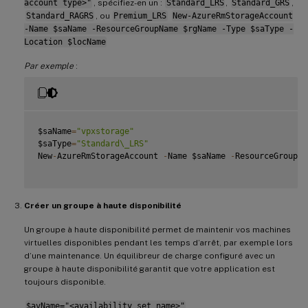
account type>"
, spécifiez-en un :
Standard_LRS
,
Standard_GRS
,
Standard_RAGRS
, ou
Premium_LRS
New-AzureRmStorageAccount
-Name $saName -ResourceGroupName $rgName -Type $saType -
Location $locName
Par exemple
:
$saName
=
"vpxstorage"
$saType
=
"Standard\_LRS"
New
-
AzureRmStorageAccount 
-
Name $saName 
-
ResourceGroupNa
Créer un groupe à haute disponibilité
Un groupe à haute disponibilité permet de maintenir vos machines
virtuelles disponibles pendant les temps d’arrêt, par exemple lors
d’une maintenance. Un équilibreur de charge configuré avec un
groupe à haute disponibilité garantit que votre application est
toujours disponible.
$avName="<availability set name>"