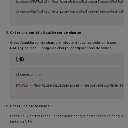
$inboundNATRule1
=
 New
-
AzureRmLoadBalancerInboundNatRuleC
$inboundNATRule2
=
 New
-
AzureRmLoadBalancerInboundNatRuleC
Créer une entité d’équilibreur de charge
Créez l’équilibreur de charge en ajoutant tous les objets (règles
NAT, règles d’équilibrage de charge, configurations de sonde).
$lbName
=
"ELB"
$
NRPLB
=
 New
-
AzureRmLoadBalancer 
-
ResourceGroupName $rgN
Créer une carte réseau
Créez deux cartes réseau et associez chaque carte réseau à chaque
instance VPX