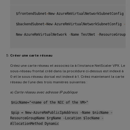
$frontendSubnet
=
New
-
AzureRmVirtualNetworkSubnetConfig 
-
N
$backendSubnet
=
New
-
AzureRmVirtualNetworkSubnetConfig 
-
Na
New
-
AzureRmVirtualNetwork 
-
Name TestNet 
-
ResourceGroupNa
Créer une carte réseau
Créez une carte réseau et associez-la à l’instance NetScaler VPX. Le
sous-réseau frontal créé dans la procédure ci-dessus est indexé à
0 et le sous-réseau dorsal est indexé à 1. Créez maintenant la carte
réseau de l’une des trois manières suivantes :
a)
Carte réseau avec adresse IP publique
$nicName="<name of the NIC of the VM>"
$pip = New-AzureRmPublicIpAddress -Name $nicName -
ResourceGroupName $rgName -Location $locName -
AllocationMethod Dynamic