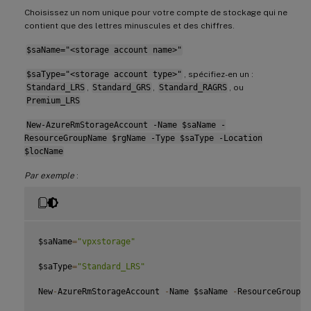
Choisissez un nom unique pour votre compte de stockage qui ne
contient que des lettres minuscules et des chiffres.
$saName="<storage account name>"
$saType="<storage account type>"
, spécifiez-en un :
Standard_LRS
,
Standard_GRS
,
Standard_RAGRS
, ou
Premium_LRS
New-AzureRmStorageAccount -Name $saName -
ResourceGroupName $rgName -Type $saType -Location
$locName
Par exemple
:
$saName
=
"vpxstorage"
$saType
=
"Standard_LRS"
New
-
AzureRmStorageAccount 
-
Name $saName 
-
ResourceGroupNa