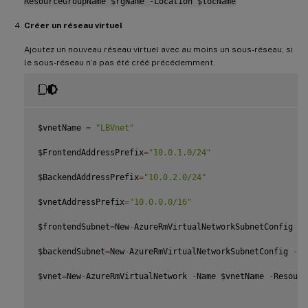
ResourceGroupName $rgName -Location $locName
Créer un réseau virtuel
Ajoutez un nouveau réseau virtuel avec au moins un sous-réseau, si
le sous-réseau n’a pas été créé précédemment.
$vnetName 
=
"LBVnet"
$FrontendAddressPrefix
=
"10.0.1.0/24"
$BackendAddressPrefix
=
"10.0.2.0/24"
$vnetAddressPrefix
=
"10.0.0.0/16"
$frontendSubnet
=
New
-
AzureRmVirtualNetworkSubnetConfig 
-
N
$backendSubnet
=
New
-
AzureRmVirtualNetworkSubnetConfig 
-
Na
$vnet
=
New
-
AzureRmVirtualNetwork 
-
Name $vnetName 
-
Resourc