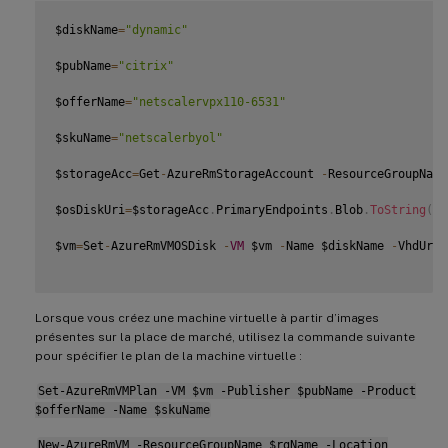
$diskName
=
"dynamic"
$pubName
=
"citrix"
$offerName
=
"netscalervpx110-6531"
$skuName
=
"netscalerbyol"
$storageAcc
=
Get
-
AzureRmStorageAccount 
-
ResourceGroupName
$osDiskUri
=
$storageAcc
.
PrimaryEndpoints
.
Blob
.
ToString
(
)
$vm
=
Set
-
AzureRmVMOSDisk 
-
VM
 $vm 
-
Name $diskName 
-
VhdUri 
Lorsque vous créez une machine virtuelle à partir d’images
présentes sur la place de marché, utilisez la commande suivante
pour spécifier le plan de la machine virtuelle :
Set-AzureRmVMPlan -VM $vm -Publisher $pubName -Product
$offerName -Name $skuName
New-AzureRmVM -ResourceGroupName $rgName -Location