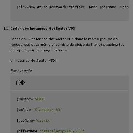
$nic2
=
New
-
AzureRmNetworkInterface 
-
Name $nicName 
-
Resour
Créer des instances NetScaler VPX
Créez deux instances NetScaler VPX dans le même groupe de
ressources et le même ensemble de disponibilité, et attachez-les
au répartiteur de charge externe.
a) Instance NetScaler VPX 1
Par exemple
:
$vmName
=
"VPX1"
$vmSize
=
"Standard\_A3"
$pubName
=
"citrix"
$offerName
=
"netscalervpx110-6531"