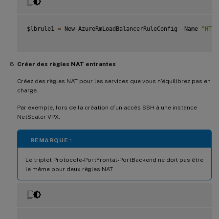
$lbrule1 
=
 New
-
AzureRmLoadBalancerRuleConfig 
-
Name 
"HTTP
Créer des règles NAT entrantes
Créez des règles NAT pour les services que vous n’équilibrez pas en
charge.
Par exemple, lors de la création d’un accès SSH à une instance
NetScaler VPX.
REMARQUE :
Le triplet Protocole-PortFrontal-PortBackend ne doit pas être
le même pour deux règles NAT.