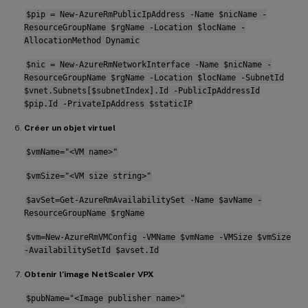
$pip = New-AzureRmPublicIpAddress -Name $nicName -
ResourceGroupName $rgName -Location $locName -
AllocationMethod Dynamic
$nic = New-AzureRmNetworkInterface -Name $nicName -
ResourceGroupName $rgName -Location $locName -SubnetId
$vnet.Subnets[$subnetIndex].Id -PublicIpAddressId
$pip.Id -PrivateIpAddress $staticIP
Créer un objet virtuel
$vmName="<VM name>"
$vmSize="<VM size string>"
$avSet=Get-AzureRmAvailabilitySet -Name $avName -
ResourceGroupName $rgName
$vm=New-AzureRmVMConfig -VMName $vmName -VMSize $vmSize
-AvailabilitySetId $avset.Id
Obtenir l’image NetScaler VPX
$pubName="<Image publisher name>"