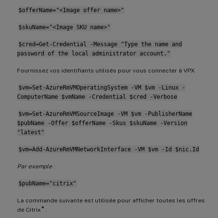
$offerName="<Image offer name>"
$skuName="<Image SKU name>"
$cred=Get-Credential -Message "Type the name and
password of the local administrator account."
Fournissez vos identifiants utilisés pour vous connecter à VPX
$vm=Set-AzureRmVMOperatingSystem -VM $vm -Linux -
ComputerName $vmName -Credential $cred -Verbose
$vm=Set-AzureRmVMSourceImage -VM $vm -PublisherName
$pubName -Offer $offerName -Skus $skuName -Version
"latest"
$vm=Add-AzureRmVMNetworkInterface -VM $vm -Id $nic.Id
Par exemple
:
$pubName="citrix"
La commande suivante est utilisée pour afficher toutes les offres
®
de Citrix
: