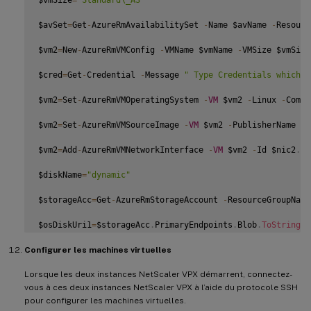
New
-
AzureRmVM 
-
ResourceGroupName $rgName 
-
Location $locN
$avSet
=
Get
-
AzureRmAvailabilitySet 
-
Name $avName 
-
Resourc
$vm2
=
New
-
AzureRmVMConfig 
-
VMName $vmName 
-
VMSize $vmSize
$cred
=
Get
-
Credential 
-
Message 
" Type Credentials which w
$vm2
=
Set
-
AzureRmVMOperatingSystem 
-
VM
 $vm2 
-
Linux 
-
Compu
$vm2
=
Set
-
AzureRmVMSourceImage 
-
VM
 $vm2 
-
PublisherName $p
$vm2
=
Add
-
AzureRmVMNetworkInterface 
-
VM
 $vm2 
-
Id $nic2
.
Id

$diskName
=
"dynamic"
$storageAcc
=
Get
-
AzureRmStorageAccount 
-
ResourceGroupName
$osDiskUri1
=
$storageAcc
.
PrimaryEndpoints
.
Blob
.
ToString
(
)
Configurer les machines virtuelles
$vm2
=
Set
-
AzureRmVMOSDisk 
-
VM
 $vm2 
-
Name $diskName 
-
VhdUr
Lorsque les deux instances NetScaler VPX démarrent, connectez-
Set
-
AzureRmVMPlan 
-
VM
 $vm2 
-
Publisher $pubName 
-
Product 
vous à ces deux instances NetScaler VPX à l’aide du protocole SSH
New
-
AzureRmVM 
-
ResourceGroupName $rgName 
-
Location $locN
pour configurer les machines virtuelles.