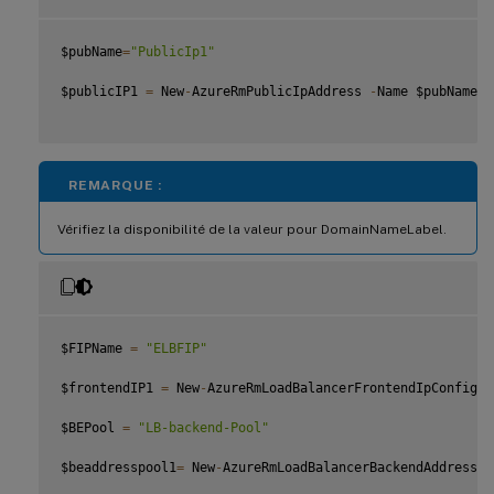
$pubName
=
"PublicIp1"
$publicIP1 
=
 New
-
AzureRmPublicIpAddress 
-
Name $pubName 
-
REMARQUE :
Vérifiez la disponibilité de la valeur pour DomainNameLabel.
$FIPName 
=
"ELBFIP"
$frontendIP1 
=
 New
-
AzureRmLoadBalancerFrontendIpConfig 
-
$BEPool 
=
"LB-backend-Pool"
$beaddresspool1
=
 New
-
AzureRmLoadBalancerBackendAddressPo