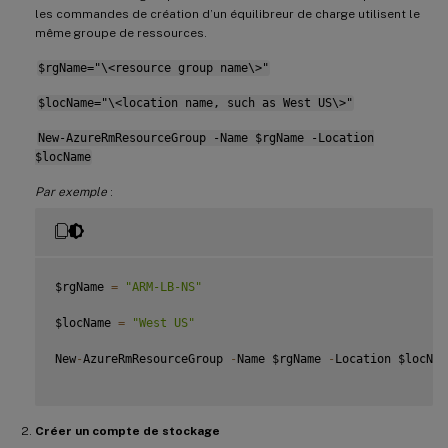
les commandes de création d’un équilibreur de charge utilisent le
même groupe de ressources.
$rgName="\<resource group name\>"
$locName="\<location name, such as West US\>"
New-AzureRmResourceGroup -Name $rgName -Location
$locName
Par exemple
:
$rgName 
=
"ARM-LB-NS"
$locName 
=
"West US"
New
-
AzureRmResourceGroup 
-
Name $rgName 
-
Location $locName
Créer un compte de stockage