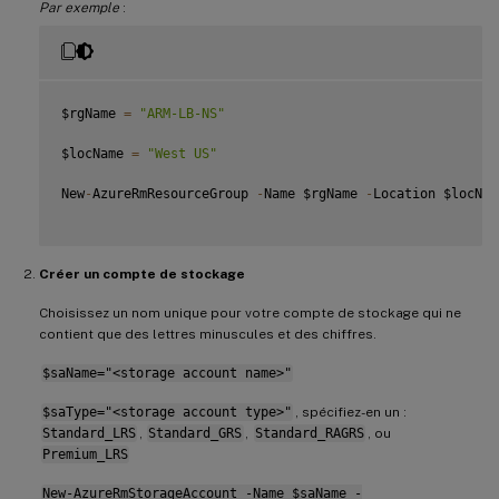
Par exemple
:
$rgName 
=
"ARM-LB-NS"
$locName 
=
"West US"
New
-
AzureRmResourceGroup 
-
Name $rgName 
-
Location $locName
Créer un compte de stockage
Choisissez un nom unique pour votre compte de stockage qui ne
contient que des lettres minuscules et des chiffres.
$saName="<storage account name>"
$saType="<storage account type>"
, spécifiez-en un :
Standard_LRS
,
Standard_GRS
,
Standard_RAGRS
, ou
Premium_LRS
New-AzureRmStorageAccount -Name $saName -