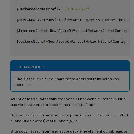
$BackendAddressPrefix
=
"10.0.2.0/24"
$vnet
=
New
-
AzureRmVirtualNetwork 
-
Name $vnetName 
-
Resourc
$frontendSubnet
=
New
-
AzureRmVirtualNetworkSubnetConfig 
-
N
$backendSubnet
=
New
-
AzureRmVirtualNetworkSubnetConfig 
-
Na
REMARQUE :
Choisissez la valeur du paramètre AddressPrefix selon vos
besoins.
Attribuez les sous-réseaux front-end et back-end au réseau virtuel
que vous avez créé précédemment à cette étape.
Si le sous-réseau front-end est le premier élément du tableau VNet,
subnetId doit être $vnet.Subnets[0].Id.
Si le sous-réseau front-end est le deuxième élément du tableau, le