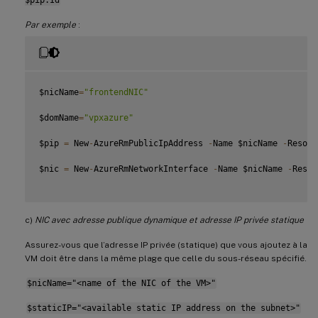
Par exemple
:
$nicName
=
"frontendNIC"
$domName
=
"vpxazure"
$pip 
=
 New
-
AzureRmPublicIpAddress 
-
Name $nicName 
-
Resour
$nic 
=
 New
-
AzureRmNetworkInterface 
-
Name $nicName 
-
Resou
c)
NIC avec adresse publique dynamique et adresse IP privée statique
Assurez-vous que l’adresse IP privée (statique) que vous ajoutez à la
VM doit être dans la même plage que celle du sous-réseau spécifié.
$nicName="<name of the NIC of the VM>"
$staticIP="<available static IP address on the subnet>"