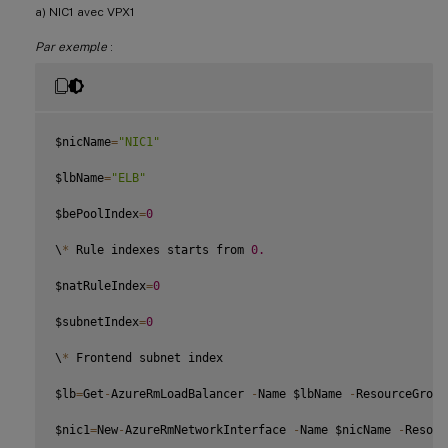
a) NIC1 avec VPX1
Par exemple
:
$nicName
=
"NIC1"
$lbName
=
"ELB"
$bePoolIndex
=
0
\
*
 Rule indexes starts from 
0.
$natRuleIndex
=
0
$subnetIndex
=
0
\
*
 Frontend subnet index

$lb
=
Get
-
AzureRmLoadBalancer 
-
Name $lbName 
-
ResourceGroup
$nic1
=
New
-
AzureRmNetworkInterface 
-
Name $nicName 
-
Resour