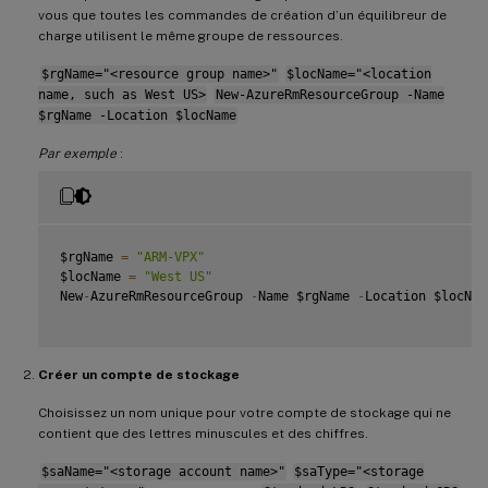
vous que toutes les commandes de création d’un équilibreur de
charge utilisent le même groupe de ressources.
$rgName="<resource group name>"
$locName="<location
name, such as West US>
New-AzureRmResourceGroup -Name
$rgName -Location $locName
Par exemple
:
$rgName 
=
"ARM-VPX"
$locName 
=
"West US"
New
-
AzureRmResourceGroup 
-
Name $rgName 
-
Location $locName
Créer un compte de stockage
Choisissez un nom unique pour votre compte de stockage qui ne
contient que des lettres minuscules et des chiffres.
$saName="<storage account name>"
$saType="<storage