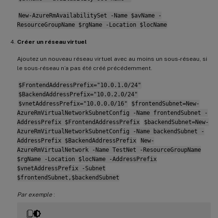
New-AzureRmAvailabilitySet -Name $avName -
ResourceGroupName $rgName -Location $locName
Créer un réseau virtuel
Ajoutez un nouveau réseau virtuel avec au moins un sous-réseau, si
le sous-réseau n’a pas été créé précédemment.
$FrontendAddressPrefix="10.0.1.0/24"
$BackendAddressPrefix="10.0.2.0/24"
$vnetAddressPrefix="10.0.0.0/16"
$frontendSubnet=New-
AzureRmVirtualNetworkSubnetConfig -Name frontendSubnet -
AddressPrefix $FrontendAddressPrefix
$backendSubnet=New-
AzureRmVirtualNetworkSubnetConfig -Name backendSubnet -
AddressPrefix $BackendAddressPrefix
New-
AzureRmVirtualNetwork -Name TestNet -ResourceGroupName
$rgName -Location $locName -AddressPrefix
$vnetAddressPrefix -Subnet
$frontendSubnet,$backendSubnet
Par exemple
: