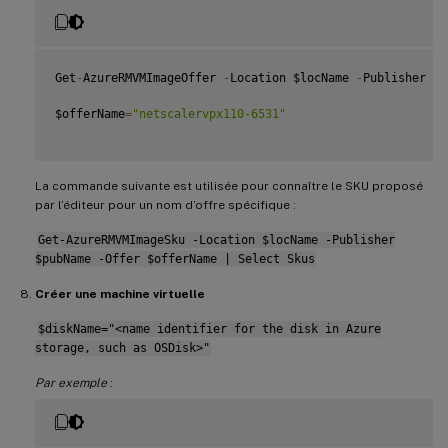
Get
-
AzureRMVMImageOffer 
-
Location $locName 
-
Publisher $p
$offerName
=
"netscalervpx110-6531"
La commande suivante est utilisée pour connaître le SKU proposé
par l’éditeur pour un nom d’offre spécifique :
Get-AzureRMVMImageSku -Location $locName -Publisher
$pubName -Offer $offerName | Select Skus
Créer une machine virtuelle
$diskName="<name identifier for the disk in Azure
storage, such as OSDisk>"
Par exemple
: