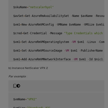
$skuName
=
"netscalerbyol"
$avSet
=
Get
-
AzureRmAvailabilitySet 
-
Name $avName 
-
Resourc
$vm1
=
New
-
AzureRmVMConfig 
-
VMName $vmName 
-
VMSize $vmSize
$cred
=
Get
-
Credential 
-
Message 
"Type Credentials which wi
$vm1
=
Set
-
AzureRmVMOperatingSystem 
-
VM
 $vm1 
-
Linux 
-
Compu
$vm1
=
Set
-
AzureRmVMSourceImage 
-
VM
 $vm1 
-
PublisherName $p
$vm1
=
Add
-
AzureRmVMNetworkInterface 
-
VM
 $vm1 
-
Id $nic1
.
Id

b) Instance NetScaler VPX 2
$diskName
=
"dynamic"
Par exemple
:
$storageAcc
=
Get
-
AzureRmStorageAccount 
-
ResourceGroupName
$osDiskUri1
=
$storageAcc
.
PrimaryEndpoints
.
Blob
.
ToString
(
)
$vm1
=
Set
-
AzureRmVMOSDisk 
-
VM
 $vm1 
-
Name $diskName 
-
VhdUr
$vmName
=
"VPX2"
Set
-
AzureRmVMPlan 
-
VM
 $vm1 
-
Publisher $pubName 
-
Product 
$vmSize
=
"Standard\_A3"