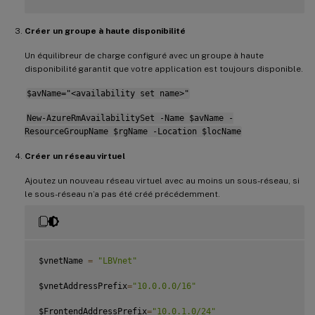
Créer un groupe à haute disponibilité
Un équilibreur de charge configuré avec un groupe à haute
disponibilité garantit que votre application est toujours disponible.
$avName="<availability set name>"
New-AzureRmAvailabilitySet -Name $avName -
ResourceGroupName $rgName -Location $locName
Créer un réseau virtuel
Ajoutez un nouveau réseau virtuel avec au moins un sous-réseau, si
le sous-réseau n’a pas été créé précédemment.
$vnetName 
=
"LBVnet"
$vnetAddressPrefix
=
"10.0.0.0/16"
$FrontendAddressPrefix
=
"10.0.1.0/24"