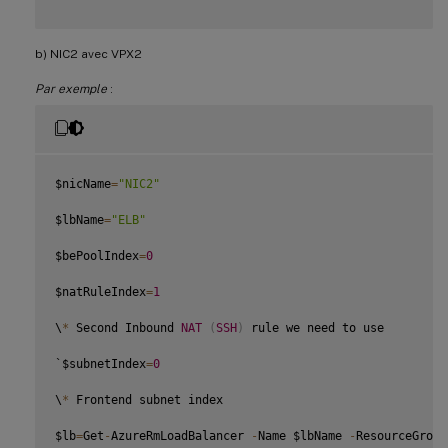
b) NIC2 avec VPX2
Par exemple
:
$nicName
=
"NIC2"
$lbName
=
"ELB"
$bePoolIndex
=
0
$natRuleIndex
=
1
\
*
 Second Inbound 
NAT
(
SSH
)
 rule we need to use

`$subnetIndex
=
0
\
*
 Frontend subnet index

$lb
=
Get
-
AzureRmLoadBalancer 
-
Name $lbName 
-
ResourceGroup