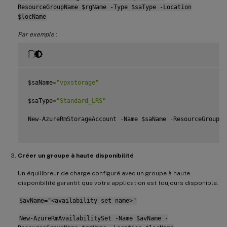
ResourceGroupName $rgName -Type $saType -Location
$locName
Par exemple
:
$saName
=
"vpxstorage"
$saType
=
"Standard_LRS"
New
-
AzureRmStorageAccount 
-
Name $saName 
-
ResourceGroupNa
Créer un groupe à haute disponibilité
Un équilibreur de charge configuré avec un groupe à haute
disponibilité garantit que votre application est toujours disponible.
$avName="<availability set name>"
New-AzureRmAvailabilitySet -Name $avName -