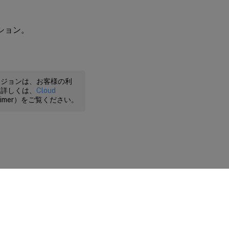
プション。
ージョンは、お客様の利
。詳しくは、
Cloud
claimer）をご覧ください。
に関する選択肢
|
プライバシーと法令
|
Cookieの設定
|
docs.cloud.com