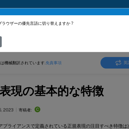
ブラウザーの優先言語に切り替えますか ?
ツは動的に機械翻訳されています。
フィ
ler
NetScaler 13.1
AppExpert
英
は機械翻訳されています.
免責事項
表現の基本的な特徴
C
5, 2023
寄稿者:
alerアプライアンスで定義されている正規表現の注目すべき特徴