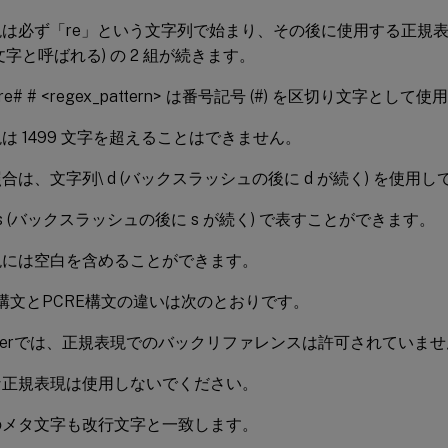
現は必ず「re」という文字列で始まり、その後に使用する正規
文字と呼ばれる) の 2 組が続きます。
# # <regex_pattern> は番号記号 (#) を区切り文字として
は 1499 文字を超えることはできません。
合は、文字列\ d (バックスラッシュの後に d が続く) を使用
 s (バックスラッシュの後に s が続く) で表すことができます。
現には空白を含めることができます。
ler構文とPCRE構文の違いは次のとおりです。
calerでは、正規表現でのバックリファレンスは許可されていま
な正規表現は使用しないでください。
のメタ文字も改行文字と一致します。