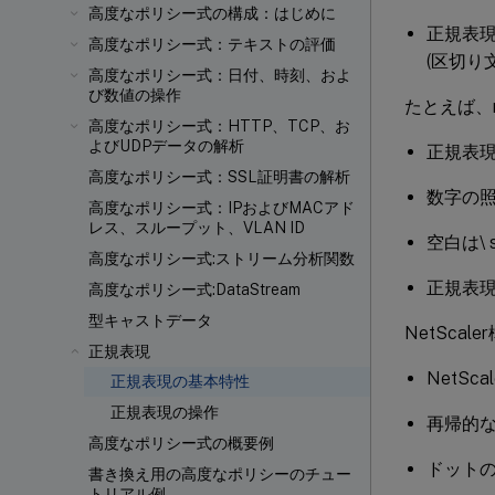
高度なポリシー式の構成：はじめに
正規表
高度なポリシー式：テキストの評価
(区切り
高度なポリシー式：日付、時刻、およ
び数値の操作
たとえば、re
高度なポリシー式：HTTP、TCP、お
よびUDPデータの解析
正規表現
高度なポリシー式：SSL証明書の解析
数字の照
高度なポリシー式：IPおよびMACアド
レス、スループット、VLAN ID
空白は\
高度なポリシー式:ストリーム分析関数
正規表
高度なポリシー式:DataStream
型キャストデータ
NetSca
正規表現
NetS
正規表現の基本特性
正規表現の操作
再帰的
高度なポリシー式の概要例
ドット
書き換え用の高度なポリシーのチュー
トリアル例