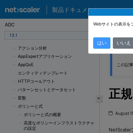
製品ドキュメント
Webサイトの表示を
ADC
このコンテン
13.1
NetSca
はい
いいえ
アクション分析
AppExpertアプリケーション
この記事
AppQoE
エンティティテンプレート
HTTPコールアウト
正規
パターンセットとデータセット
変数
<
ポリシーと式
August 1
ポリシーと式の概要
高度なポリシーインフラストラクチャ
の設定
NetSc