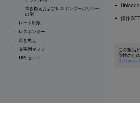
Unic
書き換えおよびレスポンダーポリシー
の例
操作SET
レート制限
レスポンダー
書き換え
文字列マップ
この製品
便性のた
URLセット
Software 