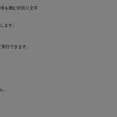
表現を囲む区切り文字
使用します。
して実行できます。
せん。