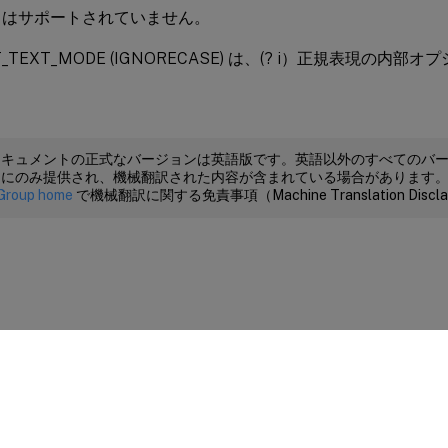
ode はサポートされていません。
_TEXT_MODE (IGNORECASE) は、(? i）正規表現の内部オ
ドキュメントの正式なバージョンは英語版です。英語以外のすべてのバ
めにのみ提供され、機械翻訳された内容が含まれている場合があります
Group home
で機械翻訳に関する免責事項（Machine Translation Dis
サイトに関するフィードバック
|
プライバシー