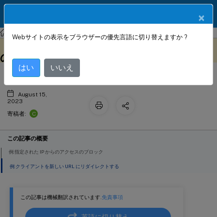
製品ドキュメン
JA
×
ト
NetScaler
NetScaler 13.1
AppExpert
Webサイトの表示をブラウザーの優先言語に切り替えますか ?
レスポンダーのアクションとポリシー
このコンテンツは動的に機械
フィードバックを提供する
翻訳されています。
の例
はい
いいえ
August 15,
2023
C
寄稿者:
この記事の概要
例:指定された IP からのアクセスのブロック
例:クライアントを新しい URL にリダイレクトする
この記事は機械翻訳されています.
免責事項