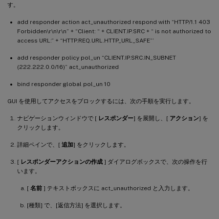
す。
add responder action act_unauthorized respond with “HTTP/1.1 403
Forbidden\r\n\r\n” + “Client: “ + CLIENT.IP.SRC + “ is not authorized to
access URL:” + “HTTP.REQ.URL.HTTP_URL_SAFE”’
add responder policy pol_un “CLIENT.IP.SRC.IN_SUBNET
(222.222.0.0/16)” act_unauthorized
bind responder global pol_un 10
GUI を使用してアクセスをブロックするには、次の手順を実行します。
ナビゲーションウィンドウで [
レスポンダー
] を展開し、[
アクション
] を
クリックします。
詳細ペインで、[
追加
] をクリックします。
[
レスポンダーアクションの作成
] ダイアログボックスで、次の操作を行
います。
[
名前
] テキストボックスに act_unauthorized と入力します。
[種類] で、[返信方法] を選択します。