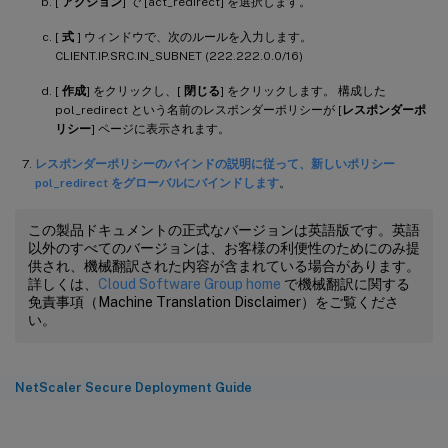
[
アクション
] で [act_redirect] を選択します。
[
式
] ウィンドウで、次のルールを入力します。
CLIENT.IP.SRC.IN_SUBNET (222.222.0.0/16)
[
作成
] をクリックし、[
閉じる
] をクリックします。 構成した
pol_redirect という名前のレスポンダーポリシーが [
レスポンダーポ
リシー
] ページに表示されます。
レスポンダーポリシーのバインドの説明に従って、新しいポリシー
pol_redirect をグローバルにバインドします
。
この製品ドキュメントの正式なバージョンは英語版です。英語
以外のすべてのバージョンは、お客様の利便性のためにのみ提
供され、機械翻訳された内容が含まれている場合があります。
詳しくは、
Cloud Software Group home
で機械翻訳に関する
免責事項（Machine Translation Disclaimer）をご覧くださ
い。
NetScaler Secure Deployment Guide