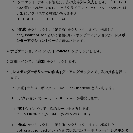
[ターゲット] テキスト領域に、次の文字列を入力します。「HTTP/1.1
403 禁止された\ r\ n\ r\ n」+「クライアント:” + CLIENT.IP.SRC + “は
URL にアクセスする権限がありません:」+
HTTP.REQ.URL.HTTP_URL_SAFE
[
作成
] をクリックし、[
閉じる
] をクリックします。 構成した
act_unauthorized という名前のレスポンダーアクションが [
レスポ
ンダーアクション
] ページに表示されます。
ナビゲーションペインで、[
Policies
] をクリックします。
詳細ペインで、[
追加
] をクリックします。
[
レスポンダーポリシーの作成
] ダイアログボックスで、次の操作を行い
ます。
[名前] テキストボックスに pol_unauthorized と入力します。
[
アクション
] で [act_unauthorized] を選択します。
[
式
] ウィンドウで、次のルールを入力します。
CLIENT.IP.SRC.IN_SUBNET (222.222.0.0/16)
[
作成
] をクリックし、[
閉じる
] をクリックします。 構成した
pol_unauthorized という名前のレスポンダーポリシーが [
レスポンダ