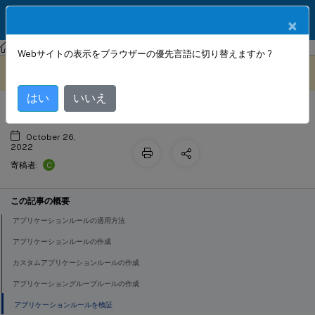
製品ドキュメン
JA
×
ト
Citrix SD-WAN Orchestrator
Webサイトの表示をブラウザーの優先言語に切り替えますか ?
アプリケーションルール
このコンテンツは動的に機械
フィードバックを提供する
翻訳されています。
はい
いいえ
October 26,
2022
C
寄稿者:
この記事の概要
アプリケーションルールの適用方法
アプリケーションルールの作成
カスタムアプリケーションルールの作成
アプリケーショングループルールの作成
アプリケーションルールを検証