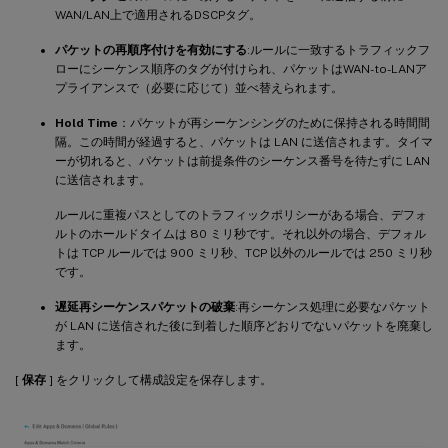
WAN/LAN上で適用されるDSCPタグ。
パケットの再順序付けを有効にする
:ルールに一致するトラフィックフ
ローにシーケンス順序のタグが付けられ、パケットはWAN-to-LANア
プライアンスで（必要に応じて）並べ替えられます。
Hold Time
：パケットが再シーケンシングのために保持される時間間
隔。この時間が経過すると、パケットは LAN に送信されます。タイマ
ーが切れると、パケットは前提条件のシーケンス番号を待たずに LAN
に送信されます。
ルールに重複パスとしてのトラフィックポリシーがある場合、デフォ
ルトのホールドタイムは 80 ミリ秒です。それ以外の場合、デフォル
トは TCP ルールでは 900 ミリ秒、TCP 以外のルールでは 250 ミリ秒
です。
遅延再シーケンスパケットの破棄
:再シーケンス処理に必要なパケット
が LAN に送信された後に到着した順序どおりでないパケットを廃棄し
ます。
[
保存
] をクリックして構成設定を保存します。