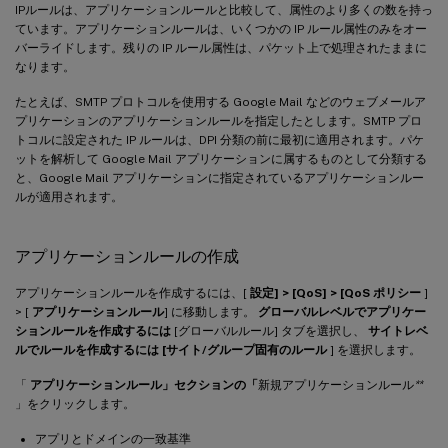
IPルールは、アプリケーションルールと比較して、属性のより多くの数を持っ
ています。アプリケーションルールは、いくつかの IP ルール属性のみをオー
バーライドします。残りの IP ルール属性は、パケット上で処理されたままに
なります。
たとえば、SMTP プロトコルを使用する Google Mail などのウェブメールア
プリケーションのアプリケーションルールを指定したとします。SMTP プロ
トコルに設定された IP ルールは、DPI 分類の前に最初に適用されます。パケ
ットを解析して Google Mail アプリケーションに属するものとして分類する
と、Google Mail アプリケーションに指定されているアプリケーションルー
ルが適用されます。
アプリケーションルールの作成
アプリケーションルールを作成するには、[
設定] > [QoS] > [QoS ポリシー
]
> [
アプリケーションルール
] に移動します。
グローバルレベルでアプリケー
ションルールを作成するには
[グローバルルール] タブを選択し、
サイトレベ
ルでルールを作成するには [サイト/グループ固有のルール
] を選択します。
「
アプリケーションルール」セクションの「
新規アプリケーションルール
**
」をクリックします。
アプリとドメインの一致基準