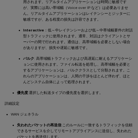
用されます。リアルタイムアプリケーションは時間に敏感です
が、実際には高い帯域幅（Voice over IP など）は必要ありませ
ん。リアルタイムアプリケーションはレイテンシーとジッターに
敏感ですが、ある程度の損失は許容できます。
Interactive
：低～中レイテンシーおよび低～中帯域幅要件の対話
型トラフィックに使用されます。通常、対話はクライアントとサ
ーバーの間で行われます。通信は、高帯域幅を必要としない場合
がありますが、損失や遅延に敏感です。
バルク
: 高帯域幅トラフィックおよび高遅延に耐えるアプリケーシ
ョンに使用されます。ファイル転送を処理し、高帯域幅を必要と
するアプリケーションは、バルククラスとして分類されます。こ
れらのアプリケーションは、人間の干渉をほとんど伴わず、ほと
んどシステム自体によって処理されます。
優先度
:選択した転送タイプの優先度を選択します。
詳細設定
WAN ジェネラル
失われたパケットの再送信
:このルールに一致するトラフィックを信頼
できるサービスを介してリモートアプライアンスに送信し、失われた
パケットを再送信します。