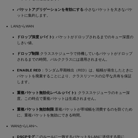
パケットアグリゲーションを有効にする
:小さなパケットを大きなパケ
ットに集約します。
LANからWAN
ドロップ深度 (バイト)
: パケットがドロップされるまでのキュー深度の
しきい値。
ドロップ制限
:クラススケジューラで待機しているパケットがドロップ
されるまでの時間。バルククラスには適用されません。
ENABLE RED
：ランダム早期検出（RED）は、輻輳が発生したときに
パケットを廃棄することにより、クラスリソースの公平な共有を保証
します。
重複パケット無効化レベル (バイト)
: クラススケジューラのキュー深
度。この時点で重複パケットは生成されません。
重複パケット無効制限
:重複パケットが帯域幅を消費するのを防ぐため
に、重複パケットを無効にできる時間。
WANからLANへ
DSCPタグ
:このルールに一致するパケットをLANに送信する前に