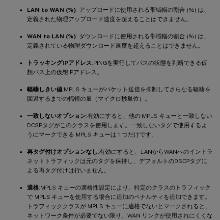
LAN to WAN (%)
: アップロードに使用される帯域幅の割合 (%) は、
定義された物理アップロード速度を超えることはできません。
WAN to LAN (%)
: ダウンロードに使用される帯域幅の割合 (%) は、
定義されている物理ダウンロード速度を超えることはできません。
トラッキングIPアドレス
:PINGを実行してパスの状態を判断できる仮
想パス上の仮想IPアドレス。
輻輳しきい値
:MPLS キューがパケット送信を抑制してさらなる輻輳を
回避するまでの輻輳の量（マイクロ秒単位）。
一致しないオプション
:有効にすると、他の MPLS キューと一致しない
DCSPタグがこのクラスを使用します。一致しないタグで使用するよ
うにマークできる MPLS キューは 1 つだけです。
再タグ付けオプションなし
:有効にすると、LANからWANへのイントラ
ネットトラフィックは元のタグを保持し、デフォルトのDSCPタグに
よる再タグ付けは行いません。
適格
:MPLS キューの適格性設定により、特定のクラスのトラフィック
で MPLS キューを使用する場合に追加のペナルティを追加できます。
トラフィッククラスが MPLS キューに適格でないとマークされると、
ネットワーク条件が必要でない限り、WAN リンクが使用されにくくな