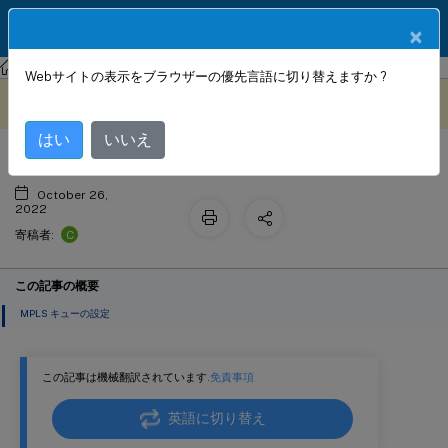
製品ドキュメン
JA
×
ト
Citrix SD-WAN Orchestrator
Webサイトの表示をブラウザーの優先言語に切り替えますか ?
MPLS キュー
このコンテンツは動的に機械
フィードバックを提供する
翻訳されています。
はい
いいえ
October 26,
2022
C
寄稿者:
この記事の概要
MPLS キューの設定
この記事は機械翻訳されています.
免責事項
英語に切り替え